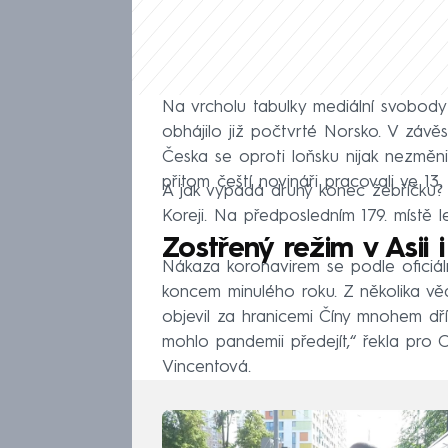
Na vrcholu tabulky mediální svobody 
obhájilo již počtvrté Norsko. V závě
Česka se oproti loňsku nijak nezměnil
přitom čeští novináři pracovali ve 13
A jak vypadá druhý konec žebříčku? 
Koreji. Na předposledním 179. místě l
Zostřený režim v Asii 
Nákaza koronavirem se podle oficiál
koncem minulého roku. Z několika v
objevil za hranicemi Číny mnohem dří
mohlo pandemii předejít,“ řekla pro
Vincentová.