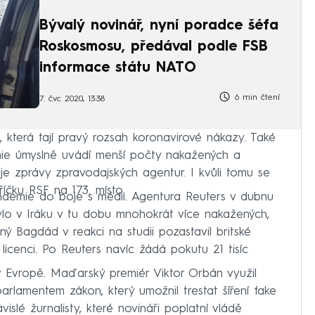
Bývalý novinář, nyní poradce šéfa
Roskosmosu, předával podle FSB
informace státu NATO
6 min čtení
7. čvc 2020, 13:38
 která tají pravý rozsah koronavirové nákazy. Také
mie úmyslně uvádí menší počty nakažených a
e zprávy zpravodajských agentur. I kvůli tomu se
íčku RSF na 173. místo.
ndemie do boje s médii. Agentura Reuters v dubnu
bylo v Iráku v tu dobu mnohokrát více nakažených,
ný Bagdád v reakci na studii pozastavil britské
licenci. Po Reuters navíc žádá pokutu 21 tisíc
v Evropě. Maďarský premiér Viktor Orbán využil
rlamentem zákon, který umožnil trestat šíření fake
slé žurnalisty, které novináři poplatní vládě