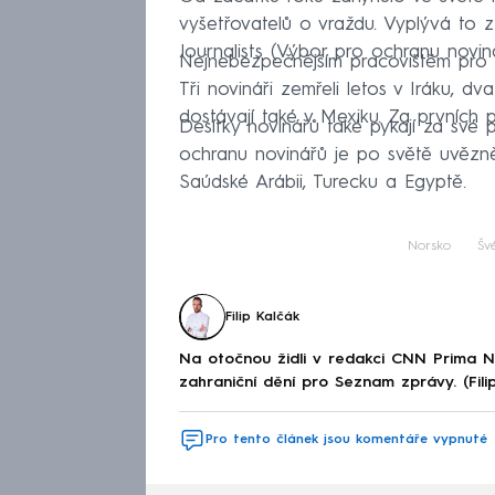
vyšetřovatelů o vraždu. Vyplývá to 
Journalists (Výbor pro ochranu noviná
Nejnebezpečnějším pracovištěm pro kr
Tři novináři zemřeli letos v Iráku, d
dostávají také v Mexiku. Za prvních 
Desítky novinářů také pykají za své 
ochranu novinářů je po světě uvězně
Saúdské Arábii, Turecku a Egyptě.
Norsko
Šv
Filip Kalčák
Na otočnou židli v redakci CNN Prima 
zahraniční dění pro Seznam zprávy. (Fili
Pro tento článek jsou komentáře vypnuté