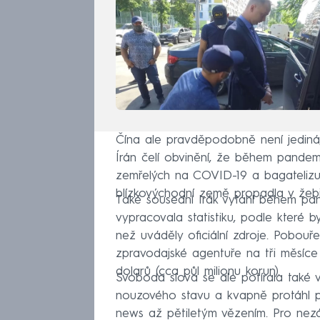
Čína ale pravděpodobně není jediná,
Írán čelí obvinění, že během pande
zemřelých na COVID-19 a bagatelizuj
blízkovýchodní země propadla v žebř
Také sousední Irák vytáhl během pa
vypracovala statistiku, podle které 
než uváděly oficiální zdroje. Pobouře
zpravodajské agentuře na tři měsíce 
dolarů (cca půl milionu korun).
Svoboda slova se ale potírala také 
nouzového stavu a kvapně protáhl pa
news až pětiletým vězením. Pro nezávi