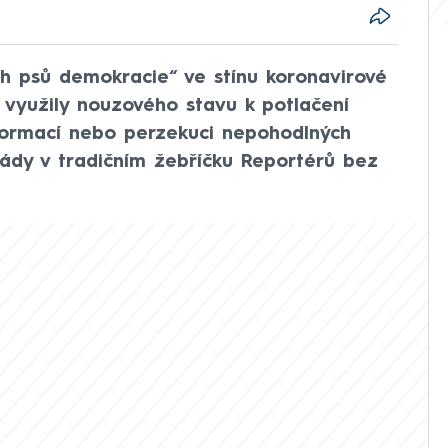
ch psů demokracie“ ve stínu koronavirové
využily nouzového stavu k potlačení
formací nebo perzekuci nepohodlných
šády v tradičním žebříčku Reportérů bez