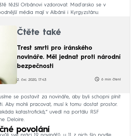
ještě těžší Orbánovi vzdorovat. Maďarsko se v
odnější média mají v Albánii i Kyrgyzstánu.
Čtěte také
Trest smrti pro íránského
novináře. Měl jednat proti národní
bezpečnosti
6 min čtení
2. čvc 2020, 17:43
síme se postavit za novináře, aby byli schopni plnit
sti. Aby mohli pracovat, musí k tomu dostat prostor.
ekáda katastrofická,“ uvedl na portálu RSF
he Deloire.
čné povolání
ůli své práci 19 novinářů, u 11 z nich šlo podle