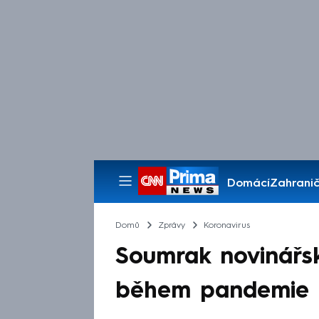
Domácí
Zahranič
Pořady
Domů
Zprávy
Koronavirus
Soumrak novinářsk
během pandemie n