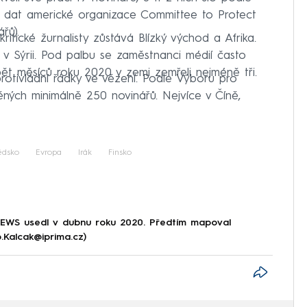
z dat americké organizace Committee to Protect
řů).
itické žurnalisty zůstává Blízký východ a Afrika.
va v Sýrii. Pod palbu se zaměstnanci médií často
pět měsíců roku 2020 v zemi zemřeli nejméně tři.
protivládní řádky ve vězení. Podle Výboru pro
ných minimálně 250 novinářů. Nejvíce v Číně,
édsko
Evropa
Irák
Finsko
NEWS usedl v dubnu roku 2020. Předtím mapoval
p.Kalcak@iprima.cz)