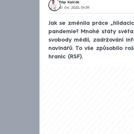
Filip Kalčák
10. čvc 2020, 04:59
Jak se změnila práce „hlídací
pandemie? Mnohé státy světa 
svobody médií, zadržování in
novinářů. To vše způsobilo ro
hranic (RSF).