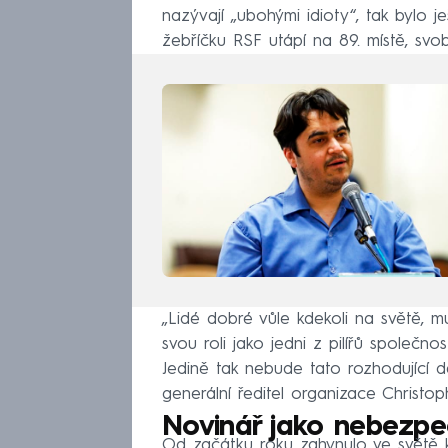
nazývají „ubohými idioty“, tak bylo 
žebříčku RSF utápí na 89. místě, svob
„Lidé dobré vůle kdekoli na světě, mu
svou roli jako jedni z pilířů společno
Jedině tak nebude tato rozhodující d
generální ředitel organizace Christop
Novinář jako nebezpe
Od začátku roku zahynulo ve světě kv