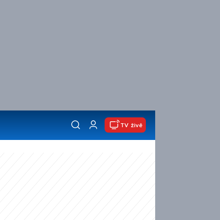
TV živě