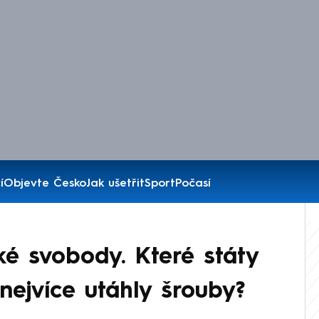
í
Objevte Česko
Jak ušetřit
Sport
Počasí
é svobody. Které státy
ejvíce utáhly šrouby?