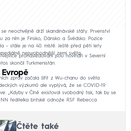
se neochvějně drží skandinávské státy. Prvenství
su za ním je Finsko, Dánsko a Švédsko. Pozice
a – stále je na 40. místě. Ještě před pěti lety
. mediálně nejsvobodnější zemi světa.
Nejvíce pronásledováni jsou novináři v Severní
etos skončil Turkmenistán.
i Evropě
ních zpráv začala šířit z Wu-chanu do světa
ědeckých výzkumů ale vyplývá, že se COVID-19
ve. „Kdyby v Číně existoval svobodný tisk, tak by se
 CNN ředitelka britské odnože RSF Rebecca
Čtěte také