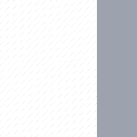
ideo
kat migranty do Česka? Sami by odešli, tvrdí exp
ické sebevraždě