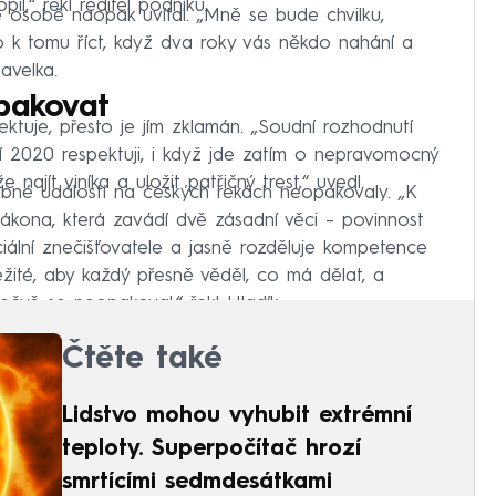
,“ řekl ředitel podniku.
é osobě naopak uvítal. „Mně se bude chvilku,
 k tomu říct, když dva roky vás někdo nahání a
avelka.
opakovat
ektuje, přesto je jím zklamán. „Soudní rozhodnutí
í 2020 respektuji, i když jde zatím o nepravomocný
najít viníka a uložit patřičný trest,“ uvedl.
obné události na českých řekách neopakovaly. „K
ákona, která zavádí dvě zásadní věci –⁠ povinnost
iální znečišťovatele a jasně rozděluje kompetence
ežité, aby každý přesně věděl, co má dělat, a
ečvě se neopakoval,“ řekl Hladík.
Čtěte také
Lidstvo mohou vyhubit extrémní
teploty. Superpočítač hrozí
smrtícími sedmdesátkami