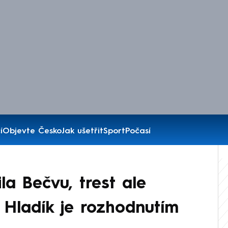
í
Objevte Česko
Jak ušetřit
Sport
Počasí
la Bečvu, trest ale
r Hladík je rozhodnutím