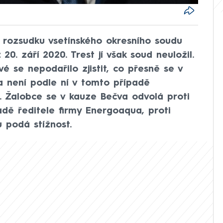
rozsudku vsetínského okresního soudu
20. září 2020. Trest jí však soud neuložil.
é se nepodařilo zjistit, co přesně se v
a není podle ní v tomto případě
. Žalobce se v kauze Bečva odvolá proti
adě ředitele firmy Energoaqua, proti
u podá stížnost.