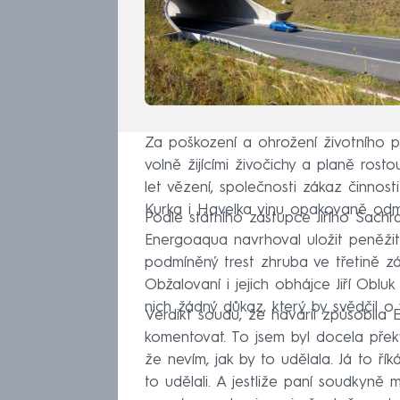
Za poškození a ohrožení životního 
volně žijícími živočichy a planě rosto
let vězení, společnosti zákaz činnos
Kurka i Havelka vinu opakovaně odmít
Podle státního zástupce Jiřího Sachr
Energoaqua navrhoval uložit peněžitý
podmíněný trest zhruba ve třetině zá
Obžalovaní i jejich obhájce Jiří Oblu
nich žádný důkaz, který by svědčil o v
Verdikt soudu, že havárii způsobila 
komentovat. To jsem byl docela přek
že nevím, jak by to udělala. Já to ří
to udělali. A jestliže paní soudkyně 