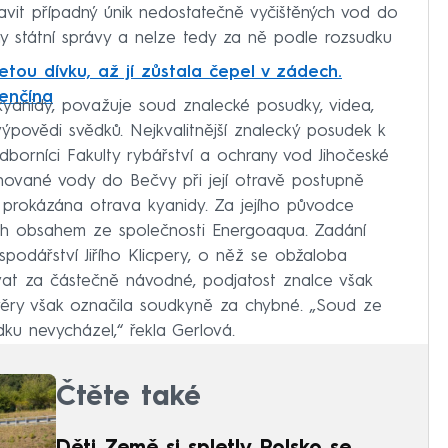
avit případný únik nedostatečně vyčištěných vod do
ny státní správy a nelze tedy za ně podle rozsudku
letou dívku, až jí zůstala čepel v zádech.
renčína
 kyanidy, považuje soud znalecké posudky, videa,
ýpovědi svědků. Nejkvalitnější znalecký posudek k
borníci Fakulty rybářství a ochrany vod Jihočeské
minované vody do Bečvy při její otravě postupně
a prokázána otrava kyanidy. Za jejího původce
ich obsahem ze společnosti Energoaqua. Zadání
odářství Jiřího Klicpery, o něž se obžaloba
vat za částečně návodné, podjatost znalce však
závěry však označila soudkyně za chybné. „Soud ze
ku nevycházel,“ řekla Gerlová.
Čtěte také