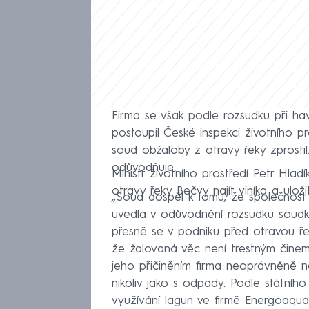
Firma se však podle rozsudku při ha
postoupil České inspekci životního p
soud obžaloby z otravy řeky zprosti
odůvodňuje.
Ministr životního prostředí Petr Hla
otravy řeky Bečvy najít viníka a uložit
„Soud dospěl k tomu, že společnost
uvedla v odůvodnění rozsudku soudky
přesně se v podniku před otravou řek
že žalovaná věc není trestným činem
jeho přičiněním firma neoprávněně n
nikoliv jako s odpady. Podle státn
využívání lagun ve firmě Energoaqua