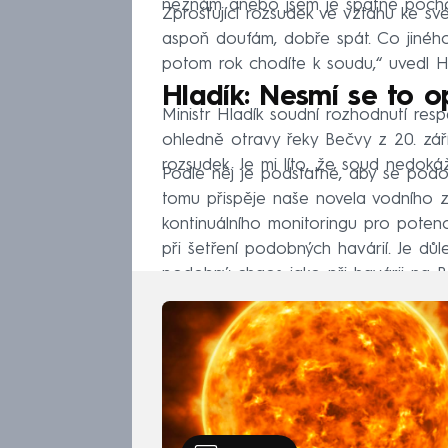
neznám anebo jsem je špatně pochopil
Zprošťující rozsudek ve vztahu ke sv
aspoň doufám, dobře spát. Co jiného
potom rok chodíte k soudu,“ uvedl H
Hladík: Nesmí se to 
Ministr Hladík soudní rozhodnutí resp
ohledně otravy řeky Bečvy z 20. zář
rozsudek. Je mi líto, že soud nedokáže 
Podle něj je podstatné, aby se pod
tomu přispěje naše novela vodního z
kontinuálního monitoringu pro potenc
při šetření podobných havárií. Je důl
podobný chaos jako při havárii na B