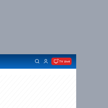
TV živě