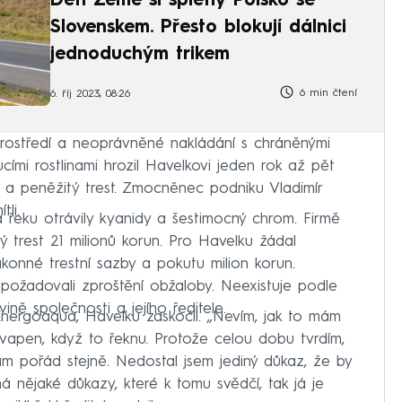
Děti Země si spletly Polsko se
Slovenskem. Přesto blokují dálnici
jednoduchým trikem
6 min čtení
6. říj 2023, 08:26
prostředí a neoprávněné nakládání s chráněnými
ucími rostlinami hrozil Havelkovi jeden rok až pět
ti a peněžitý trest. Zmocněnec podniku Vladimír
li.
a řeku otrávily kyanidy a šestimocný chrom. Firmě
 trest 21 milionů korun. Pro Havelku žádal
konné trestní sazby a pokutu milion korun.
k požadovali zproštění obžaloby. Neexistuje podle
ině společnosti a jejího ředitele.
Energoaqua, Havelku zaskočil. „Nevím, jak to mám
vapen, když to řeknu. Protože celou dobu tvrdím,
kám pořád stejně. Nedostal jsem jediný důkaz, že by
má nějaké důkazy, které k tomu svědčí, tak já je