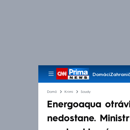
Domácí
Zahranič
Pořady
Domů
Krimi
Soudy
Energoaqua otrávi
nedostane. Minist