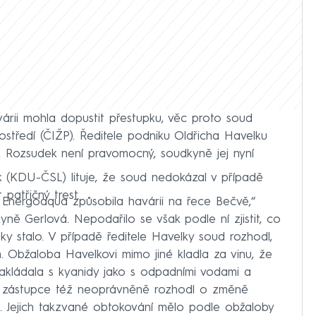
várii mohla dopustit přestupku, věc proto soud
rostředí (ČIŽP). Ředitele podniku Oldřicha Havelku
l. Rozsudek není pravomocný, soudkyně jej nyní
dík (KDU-ČSL) lituje, že soud nedokázal v případě
 patřičný trest.
 Energoaqua způsobila havárii na řece Bečvě,“
ně Gerlová. Nepodařilo se však podle ní zjistit, co
y stalo. V případě ředitele Havelky soud rozhodl,
. Obžaloba Havelkovi mimo jiné kladla za vinu, že
akládala s kyanidy jako s odpadními vodami a
ího zástupce též neoprávněně rozhodl o změně
. Jejich takzvané obtokování mělo podle obžaloby