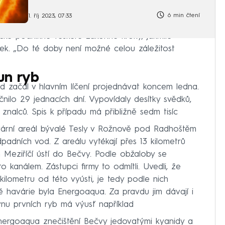
6 min čtení
1. říj 2023, 07:33
ké podnikne veškeré zákonné kroky, jakmile
k. „Do té doby není možné celou záležitost
un ryb
d začal v hlavním líčení projednávat koncem ledna.
ilo 29 jednacích dní. Vypovídaly desítky svědků,
znalců. Spis k případu má přibližně sedm tisíc
ární areál bývalé Tesly v Rožnově pod Radhoštěm
odpadních vod. Z areálu vytékají přes 13 kilometrů
 Meziříčí ústí do Bečvy. Podle obžaloby se
o kanálem. Zástupci firmy to odmítli. Uvedli, že
kilometru od této vyústi, je tedy podle nich
 havárie byla Energoaqua. Za pravdu jim dávají i
hynu prvních ryb má výusť například
nergoaqua znečištění Bečvy jedovatými kyanidy a