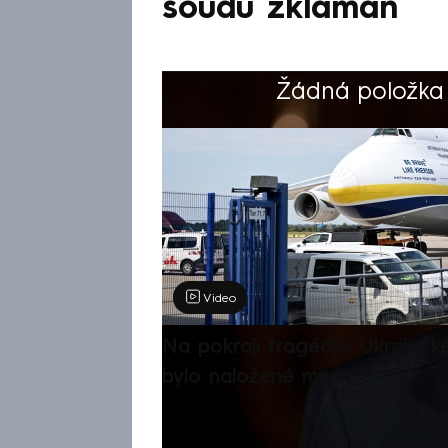
soudu zklamán
Žádná položka z
Výběr redakce
Video
Na pokraji tragédie: Ukrajinsk
bylo naložené municí