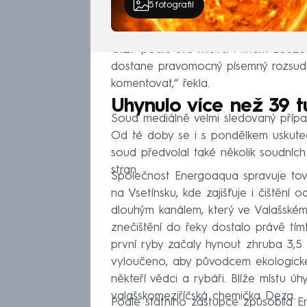
5
fotografií
ČIŽP podle své mluvčí Miriam Loužec
dostane pravomocný písemný rozsude
komentovat,“ řekla.
Uhynulo více než 39 t
Soud mediálně velmi sledovaný přípa
Od té doby se i s pondělkem uskutečn
soud předvolal také několik soudních 
stran.
Společnost Energoaqua spravuje tov
na Vsetínsku, kde zajišťuje i čištění 
dlouhým kanálem, který ve Valašském
znečištění do řeky dostalo právě tímt
první ryby začaly hynout zhruba 3,5 
vyloučeno, aby původcem ekologické
někteří vědci a rybáři. Blíže místu ú
valašskomeziříčská chemička Deza.
Podle státního zástupce způsobila E