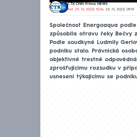
ČTK
,
CNN Prima NEWS
Akt. 23. říj 2023, 10:54
• 23. říj 2023, 09:19
Společnost Energoaqua podle 
způsobila otravu řeky Bečvy z 
Podle soudkyně Ludmily Gerlov
podniku stalo. Právnická osob
objektivně trestně odpovědná
zprošťujícímu rozsudku v příp
usnesení týkajícímu se podnik