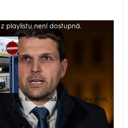
 playlistu není dostupná.
V
é letadlo, které ohrožoval v Lipsku dron,
Přilá
polit