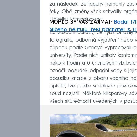
za následek, že laguny nemohly zast
řeky. Obě změny však schválily orgá
Havelku kriminalizovat.
MOHLO BY VÁS ZAJÍMAT:
Bodal 17
Ničeho nelituju, řekl pachatel z T
Za zásadní důkazy, že ryby otrávily
fotografie, odborná vyjádření nebo v
případu podle Gerlové vypracovali od
univerzity. Podle nich unikaly konta
několik hodin a u uhynulých ryb byl
označil posudek odpadní vody s jej
posudku znalce z oboru vodního hosp
opírala, lze podle soudkyně považo
soud nezjistil. Některé Klicperovy 
všech skutečností uvedených v posud