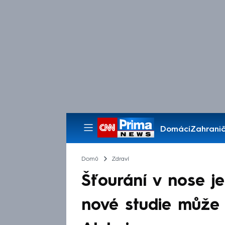
Domácí
Zahranič
Pořady
Domů
Zdraví
Šťourání v nose je
nové studie může 