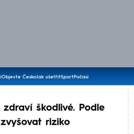
í
Objevte Česko
Jak ušetřit
Sport
Počasí
 zdraví škodlivé. Podle
zvyšovat riziko