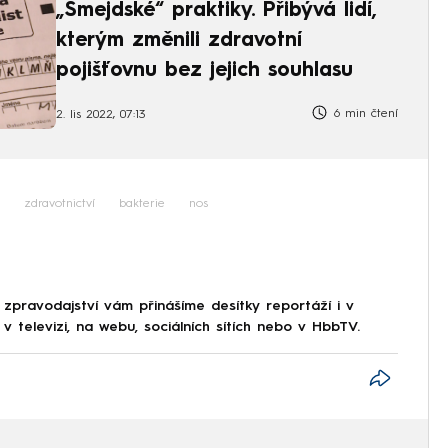
„Šmejdské“ praktiky. Přibývá lidí,
kterým změnili zdravotní
pojišťovnu bez jejich souhlasu
6 min čtení
2. lis 2022, 07:13
zdravotnictví
bakterie
nos
 zpravodajství vám přinášíme desítky reportáží i v
 televizi, na webu, sociálních sítích nebo v HbbTV.