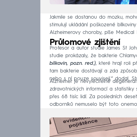
Jakmile se dostanou do mozku, mohou
stimulují ukládání poškozené bílkovi
Alzheimerovy choroby, píše Medical
Průlomové zjištění
Profesor a autor studie James St John
studie prokázaly, že bakterie Chlam
bílkovin, pozn. red.)
, které hrají rol
tam bakterie dostávají a zda způsob
nebo s ní pouze souvisejí,“ dodal. S
Alzheimer je nevyléčitelné degenera
zdravotnických informací a statistik
přes 68 tisíc lidí. Za posledních dese
odborníků nemuselo být toto onemo