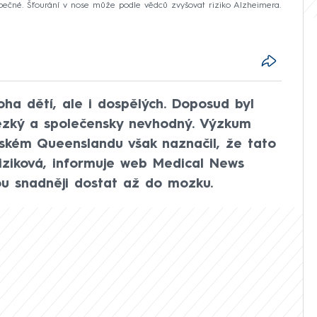
ečné. Šťourání v nose může podle vědců zvyšovat riziko Alzheimera.
ha dětí, ale i dospělých. Doposud byl
zký a společensky nevhodný. Výzkum
alském Queenslandu však naznačil, že tato
iziková, informuje web Medical News
ou snadněji dostat až do mozku.