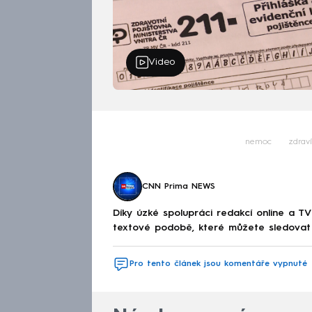
Video
nemoc
zdraví
CNN Prima NEWS
Díky úzké spolupráci redakcí online a TV
textové podobě, které můžete sledovat v
Pro tento článek jsou komentáře vypnuté