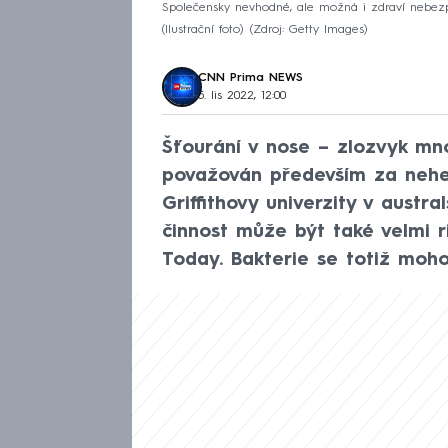
Společensky nevhodné, ale možná i zdraví nebezp
(Ilustrační foto)
Zdroj: Getty Images
CNN Prima NEWS
5. lis 2022, 12:00
Šťourání v nose – zlozvyk mno
považován především za nehe
Griffithovy univerzity v austr
činnost může být také velmi r
Today. Bakterie se totiž moh