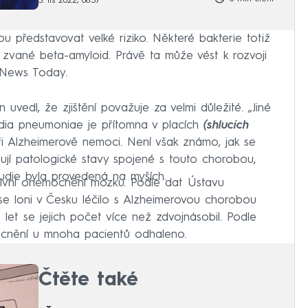
3. lis 2022, 08:37
 představovat velké riziko. Některé bakterie totiž
ny zvané beta-amyloid. Právě ta může vést k rozvoji
 News Today.
 uvedl, že zjištění považuje za velmi důležité. „Jiné
ydia pneumoniae je přítomna v placích
(shlucích
i při Alzheimerově nemoci. Není však známo, jak se
ují patologické stavy spojené s touto chorobou,
tudie byla provedená na myších.
tivní onemocnění mozku. Podle dat Ústavu
y se loni v Česku léčilo s Alzheimerovou chorobou
t let se jejich počet více než zdvojnásobil. Podle
cnění u mnoha pacientů odhaleno.
Čtěte také