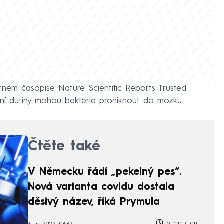
rném časopise Nature Scientific Reports Trusted
sní dutiny mohou bakterie proniknout do mozku
Čtěte také
V Německu řádí „pekelný pes“.
Nová varianta covidu dostala
děsivý název, říká Prymula
6 min čtení