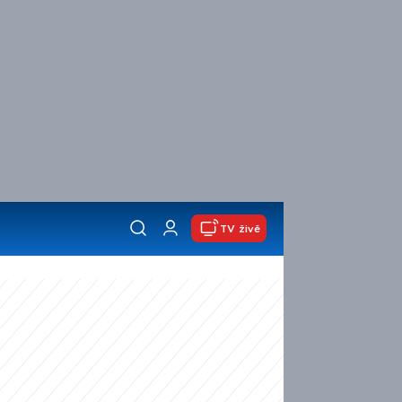
TV živě