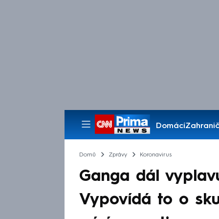
Domácí
Zahranič
Pořady
Domů
Zprávy
Koronavirus
Ganga dál vyplavu
Vypovídá to o sku