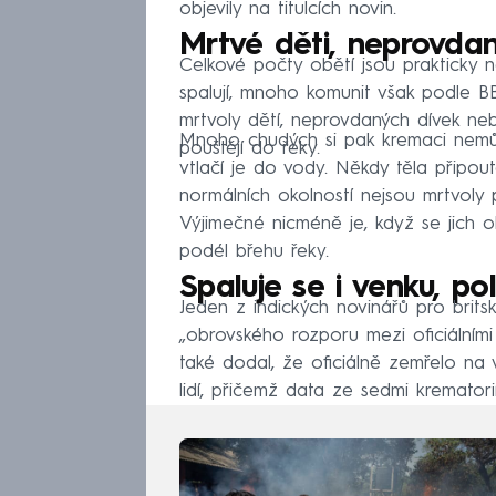
objevily na titulcích novin.
Mrtvé děti, neprovdan
Celkové počty obětí jsou prakticky ne
spalují, mnoho komunit však podle B
mrtvoly dětí, neprovdaných dívek ne
Mnoho chudých si pak kremaci nemůže
pouštějí do řeky.
vtlačí je do vody. Někdy těla připou
normálních okolností nejsou mrtvol
Výjimečné nicméně je, když se jich o
podél břehu řeky.
Spaluje se i venku, pol
Jeden z indických novinářů pro brits
„obrovského rozporu mezi oficiálními
také dodal, že oficiálně zemřelo na
lidí, přičemž data ze sedmi krematori