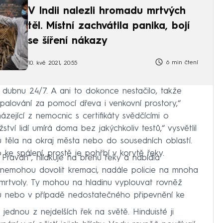
V Indii nalezli hromadu mrtvých
těl. Místní zachvátila panika, bojí
se šíření nákazy
6 min čtení
10. kvě 2021, 20:55
v dubnu 24/7. A ani to dokonce nestačilo, takže
spalování za pomocí dřeva i venkovní prostory,“
házející z nemocnic s certifikáty svědčícími o
ví lidí umírá doma bez jakýchkoliv testů,“ vysvětlil
ou těla na okraj města nebo do sousedních oblastí.
e spálení, prostě je pohřbí v korytě řeky.
l Pravah“, hlídkuje na břehu řeky a nabídla
 nemohou dovolit kremaci, nadále policie na mnoha
í mrtvoly. Ty mohou na hladinu vyplouvat rovněž
bů nebo v případě nedostatečného připevnění ke
 jednou z nejdelších řek na světě. Hinduisté ji