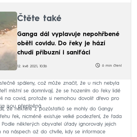
Čtěte také
Ganga dál vyplavuje nepohřbené
oběti covidu. Do řeky je hází
chudí příbuzní i saniťáci
6 min čtení
12. kvě 2021, 10:36
stečně spáleny, což může značit, že u nich nebyla
í místní se domnívají, že se hozením do řeky lidé
řeli na covid, protože si nemohou dovolit dřevo pro
ia jsou přeplněná.
dli, že některé z pozůstatků se mohly do Gangy
řehu řek, nicméně existuje velké podezření, že řada
Podle některých obyvatel úřady ignorovaly jejich
ch na náspech až do chvíle, kdy se informace