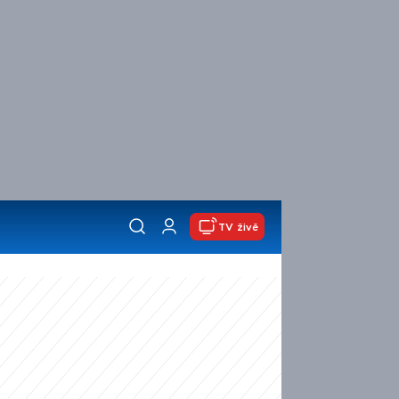
TV živě