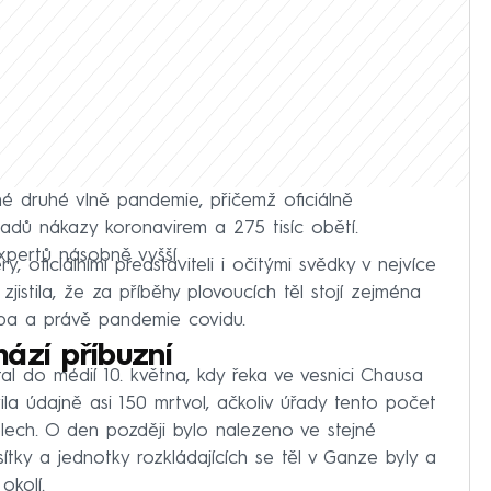
né druhé vlně pandemie, přičemž oficiálně
adů nákazy koronavirem a 275 tisíc obětí.
xpertů násobně vyšší.
y, oficiálními představiteli i očitými svědky v nejvíce
jistila, že za příběhy plovoucích těl stojí zejména
udoba a právě pandemie covidu.
ází příbuzní
l do médií 10. května, kdy řeka ve vesnici Chausa
ila údajně asi 150 mrtvol, ačkoliv úřady tento počet
lech. O den později bylo nalezeno ve stejné
sítky a jednotky rozkládajících se těl v Ganze byly a
okolí.