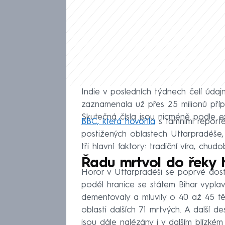
Indie v posledních týdnech čelí údaj
zaznamenala už přes 25 milionů příp
Skutečná čísla jsou nicméně podle e
BBC, která hovořila
s tamními reportér
postižených oblastech Uttarpradéše, z
tři hlavní faktory: tradiční víra, ch
Řadu mrtvol do řeky h
Horor v Uttarpradéši se poprvé dosta
podél hranice se státem Bihar vyplav
dementovaly a mluvily o 40 až 45 tě
oblasti dalších 71 mrtvých. A další de
jsou dále nalézány i v dalším blízkém 