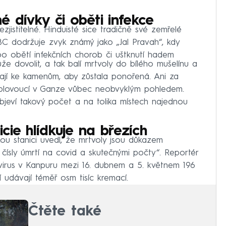
é dívky či oběti infekce
zjistitelné. Hinduisté sice tradičně své zemřelé
BC dodržuje zvyk známý jako „Jal Pravah“, kdy
bo obětí infekčních chorob či uštknutí hadem
 dovolit, a tak balí mrtvoly do bílého mušelínu a
tají ke kamenům, aby zůstala ponořená. Ani za
y plovoucí v Ganze vůbec neobvyklým pohledem.
bjeví takový počet a na tolika místech najednou
icie hlídkuje na březích
kou stanici uvedl, že mrtvoly jsou důkazem
 čísly úmrtí na covid a skutečnými počty“. Reportér
 virus v Kanpuru mezi 16. dubnem a 5. květnem 196
í udávají téměř osm tisíc kremací.
Čtěte také