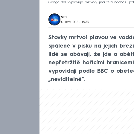
Ganga dál vyplavuje mrtvoly, jiná těla nachází pol
tom
20. kvě 2021, 15:33
Stovky mrtvol plavou ve vodác
spálené v písku na jejích břez
lidé se obávají, že jde o obět
nepřetržitě hořícími hranicemi
vypovídají podle BBC o obětech
„neviditelné“.