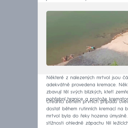
Některé z nalezených mrtvol jsou čá
adekvátně provedena kremace. Někteř
zbavují těl svých blízkých, kteří zem
pohřební hranice a protože kremator
Úředníci během prvních případů uve
dostat během rutinních kremací na b
mrtvol byla do řeky hozena úmyslně. 
stížnosti ohledně zápachu těl ležící