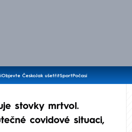
í
Objevte Česko
Jak ušetřit
Sport
Počasí
je stovky mrtvol.
tečné covidové situaci,