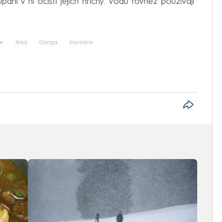
ání v ní očistí jejich hříchy. Vodu rovněž používají
ie
řeka
Ganga
kremace