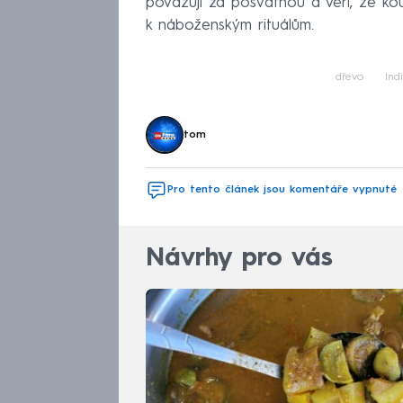
považují za posvátnou a věří, že koup
k náboženským rituálům.
dřevo
Ind
tom
Pro tento článek jsou komentáře vypnuté
Návrhy pro vás