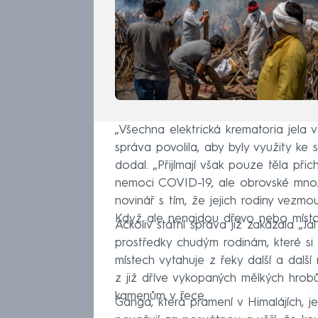
„Všechna elektrická krematoria jela 
správa povolila, aby byly využity ke 
dodal. „Přijímají však pouze těla přic
nemoci COVID-19, ale obrovské množst
novinář s tím, že jejich rodiny vezm
Když ale nenajdou dřevo nebo místo k
Ačkoliv státní správa již zakázala „Ja
prostředky chudým rodinám, které si
místech vytahuje z řeky další a dalš
z již dříve vykopaných mělkých hro
kamenům v řece.
Ganga, která pramení v Himalájích, je