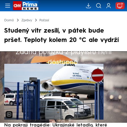
Domů
Zprávy
Počasí
Studený vítr zesílí, v pátek bude
pršet. Teploty kolem 20 °C ale vydrží
Žádná položka z playlistu není
Výběr redakce
dostupná.
Na pokraji tragédie: Ukrajinské letadlo, které
P