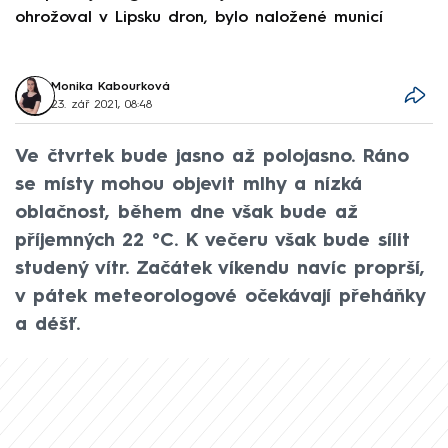
ohrožoval v Lipsku dron, bylo naložené municí
e
Monika Kabourková
23. zář 2021, 08:48
Ve čtvrtek bude jasno až polojasno. Ráno
se místy mohou objevit mlhy a nízká
oblačnost, během dne však bude až
příjemných 22 °C. K večeru však bude sílit
studený vítr. Začátek víkendu navíc proprší,
v pátek meteorologové očekávají přeháňky
a déšť.