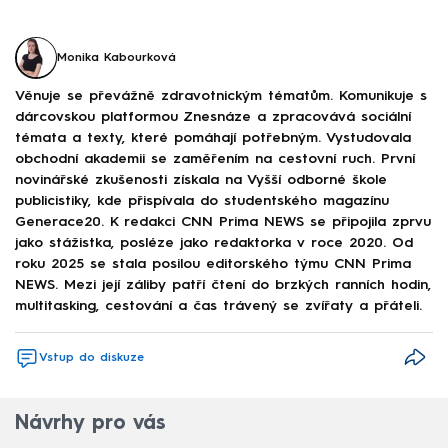
Monika Kabourková
Věnuje se převážně zdravotnickým tématům. Komunikuje s
dárcovskou platformou Znesnáze a zpracovává sociální
témata a texty, které pomáhají potřebným. Vystudovala
obchodní akademii se zaměřením na cestovní ruch. První
novinářské zkušenosti získala na Vyšší odborné škole
publicistiky, kde přispívala do studentského magazínu
Generace20. K redakci CNN Prima NEWS se připojila zprvu
jako stážistka, posléze jako redaktorka v roce 2020. Od
roku 2025 se stala posilou editorského týmu CNN Prima
NEWS. Mezi její záliby patří čtení do brzkých ranních hodin,
multitasking, cestování a čas trávený se zvířaty a přáteli.
Vstup do diskuze
Návrhy pro vás