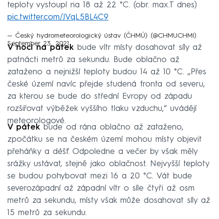
teploty vystoupí na 18 až 22 °C. (obr. max.T dnes)
pic.twitter.com/JVqL5BL4C9
— Český hydrometeorologický ústav (ČHMÚ) (@CHMUCHMI)
September 23, 2021
V noci na pátek
bude vítr místy dosahovat síly až
patnácti metrů za sekundu. Bude oblačno až
zataženo a nejnižší teploty budou 14 až 10 °C. „Přes
české území navíc přejde studená fronta od severu,
za kterou se bude do střední Evropy od západu
rozšiřovat výběžek vyššího tlaku vzduchu,“ uvádějí
meteorologové.
V pátek
bude od rána oblačno až zataženo,
zpočátku se na českém území mohou místy objevit
přeháňky a déšť. Odpoledne a večer by však měly
srážky ustávat, stejně jako oblačnost. Nejvyšší teploty
se budou pohybovat mezi 16 a 20 °C. Vát bude
severozápadní až západní vítr o síle čtyři až osm
metrů za sekundu, místy však může dosahovat síly až
15 metrů za sekundu.