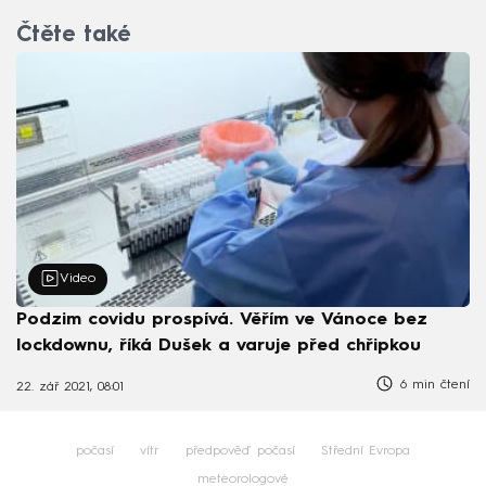
Čtěte také
Video
Podzim covidu prospívá. Věřím ve Vánoce bez
lockdownu, říká Dušek a varuje před chřipkou
6 min čtení
22. zář 2021, 08:01
počasí
vítr
předpověď počasí
Střední Evropa
meteorologové