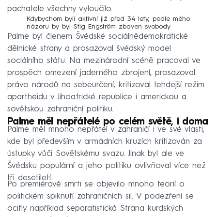
pachatele všechny vyloučilo.
Kdybychom byli aktivní již před 34 lety, podle mého
názoru by byl Stig Engström zbaven svobody
Palme byl členem Švédské sociálnědemokratické
dělnické strany a prosazoval švédský model
sociálního státu. Na mezinárodní scéně pracoval ve
prospěch omezení jaderného zbrojení, prosazoval
právo národů na sebeurčení, kritizoval tehdejší režim
apartheidu v Jihoafrické republice i americkou a
sovětskou zahraniční politiku.
Palme měl nepřátelé po celém světě, i doma
Palme měl mnoho nepřátel v zahraničí i ve své vlasti,
kde byl především v armádních kruzích kritizován za
ústupky vůči Sovětskému svazu. Jinak byl ale ve
Švédsku populární a jeho politiku ovlivňoval více než
tři desetiletí.
Po premiérově smrti se objevilo mnoho teorií o
politickém spiknutí zahraničních sil. V podezření se
ocitly například separatistická Strana kurdských