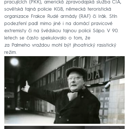
pracujících (PKK), americká zpravodajská služba CIA,
sovětská tajná policie KGB, německá teroristická
organizace Frakce Rudé armády (RAF) či Irák. Stín
podezření padl mimo jiné i na domácí pravicové
extremisty či na švédskou tajnou policii Säpo. V 90.
letech se často spekulovalo o tom, že
za Palmeho vraždou mohl být jihoafrický rasistický
režim.