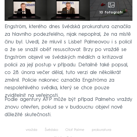
10 fotografií
Engström, kterého dnes švédská prokuratura označila
za hlavního podezřelého, nijak nepopíral, že na místě
činu byl. Uvedl, že mluvil s Lisbet Palmeovou i s policií
a že se snažil oběť resuscitovat. Brzy po vraždě se
Engström objevil ve švédských médiích a kritizoval
policii za její postup v případu. Detailně také popsal,
co 28. února večer dělal, tuto verzi ale několikrát
změnil. Policie nakonec označila Engströma za
nespolehlivého svědka, který se chce pouze
zviditelnit na veřejnosti.
Podle agentury AFP může být případ Palmeho vraždy
znovu otevřen, pokud se v budoucnu objeví nové
důležité skutečnosti.
vražda
Švédsko
Olof Palme
prokuratura