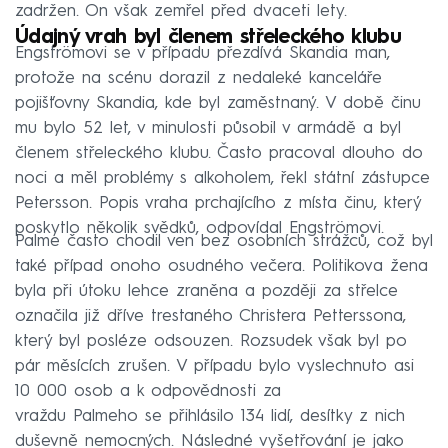
zadržen. On však zemřel před dvaceti lety.
Údajný vrah byl členem střeleckého klubu
Engströmovi se v případu přezdívá Skandia man,
protože na scénu dorazil z nedaleké kanceláře
pojišťovny Skandia, kde byl zaměstnaný. V době činu
mu bylo 52 let, v minulosti působil v armádě a byl
členem střeleckého klubu. Často pracoval dlouho do
noci a měl problémy s alkoholem, řekl státní zástupce
Petersson. Popis vraha prchajícího z místa činu, který
poskytlo několik svědků, odpovídal Engströmovi.
Palme často chodil ven bez osobních strážců, což byl
také případ onoho osudného večera. Politikova žena
byla při útoku lehce zraněna a později za střelce
označila již dříve trestaného Christera Petterssona,
který byl posléze odsouzen. Rozsudek však byl po
pár měsících zrušen. V případu bylo vyslechnuto asi
10 000 osob a k odpovědnosti za
vraždu Palmeho se přihlásilo 134 lidí, desítky z nich
duševně nemocných. Následné vyšetřování je jako