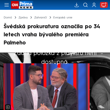
Domů
Zprávy
Zahraničí
Evropská unie
Švédská prokuratura označila po 34
letech vraha bývalého premiéra
Palmeho
Žádná položka z playlistu není
Výběr redakce
dostupná.