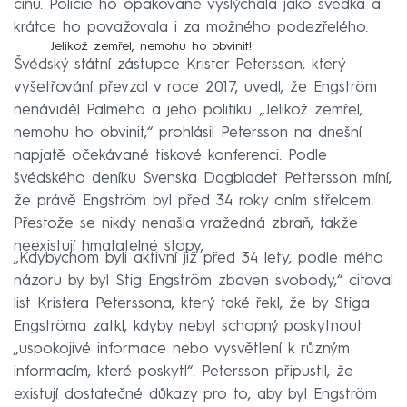
činu. Policie ho opakovaně vyslýchala jako svědka a
krátce ho považovala i za možného podezřelého.
Jelikož zemřel, nemohu ho obvinit!
Švédský státní zástupce Krister Petersson, který
vyšetřování převzal v roce 2017, uvedl, že Engström
nenáviděl Palmeho a jeho politiku. „Jelikož zemřel,
nemohu ho obvinit,“ prohlásil Petersson na dnešní
napjatě očekávané tiskové konferenci. Podle
švédského deníku Svenska Dagbladet Pettersson míní,
že právě Engström byl před 34 roky oním střelcem.
Přestože se nikdy nenašla vražedná zbraň, takže
neexistují hmatatelné stopy,
„Kdybychom byli aktivní již před 34 lety, podle mého
názoru by byl Stig Engström zbaven svobody,“ citoval
list Kristera Peterssona, který také řekl, že by Stiga
Engströma zatkl, kdyby nebyl schopný poskytnout
„uspokojivé informace nebo vysvětlení k různým
informacím, které poskytl“. Petersson připustil, že
existují dostatečné důkazy pro to, aby byl Engström