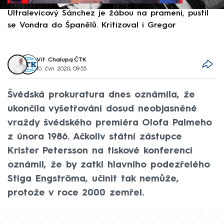
Ultralevicový Sánchez je žábou na prameni, pustil
P
se Vondra do Španělů. Kritizoval i Gregor
F
Vít Chalupa
,
ČTK
10. čvn 2020, 09:55
Švédská prokuratura dnes oznámila, že
ukončila vyšetřování dosud neobjasněné
vraždy švédského premiéra Olofa Palmeho
z února 1986. Ačkoliv státní zástupce
Krister Petersson na tiskové konferenci
oznámil, že by zatkl hlavního podezřelého
Stiga Engströma, učinit tak nemůže,
protože v roce 2000 zemřel.