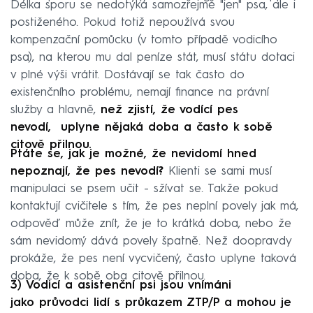
Délka sporu se nedotýká samozřejmě "jen" psa, ale i
postiženého. Pokud totiž nepoužívá svou
kompenzační pomůcku (v tomto případě vodicího
psa), na kterou mu dal peníze stát, musí státu dotaci
v plné výši vrátit. Dostávají se tak často do
existenčního problému, nemají finance na právní
služby a hlavně,
než zjistí, že vodící pes
nevodí, uplyne nějaká doba a často k sobě
citově přilnou.
Ptáte se, jak je možné, že nevidomí hned
nepoznají, že pes nevodí?
Klienti se sami musí
manipulaci se psem učit - sžívat se. Takže pokud
kontaktují cvičitele s tím, že pes neplní povely jak má,
odpověď může znít, že je to krátká doba, nebo že
sám nevidomý dává povely špatně. Než doopravdy
prokáže, že pes není vycvičený, často uplyne taková
doba, že k sobě oba citově přilnou.
3) Vodicí a asistenční psi jsou vnímáni
jako průvodci lidí s průkazem ZTP/P a mohou je