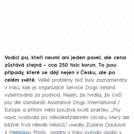
Vodicí psi, kteří neumí ani jeden povel, ale cena
zůstává stejná - cca 250 tisíc korun. To jsou
případy, které se dějí nejen v Česku, ale po
celém světě.
Velké problémy teď byly zaznamenány
v Irsku, kde je organizace Service Dogs Ireland
vyšetřována za podvod. Nejen, že tvrdila, že cvičí
psy dle standardů Assistance Dogs International /
Europe a přitom měla používá kruté praktiky. „Psy
navíc vydávala po několikatýdenním výcviku, který ale
běžně trvá několik měsíců," uvedla Zuzana Daušová
z
Helppesu
. Proto orgány v Irsku vyzvaly osoby s