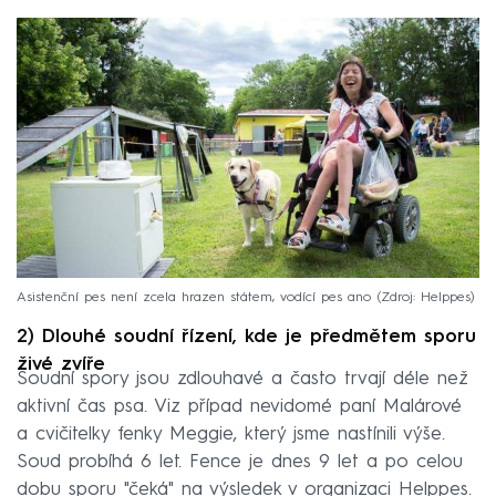
Asistenční pes není zcela hrazen státem, vodící pes ano
Zdroj: Helppes
2) Dlouhé soudní řízení, kde je předmětem sporu
živé zvíře
Soudní spory jsou zdlouhavé a často trvají déle než
aktivní čas psa. Viz případ nevidomé paní Malárové
a cvičitelky fenky Meggie, který jsme nastínili výše.
Soud probíhá 6 let. Fence je dnes 9 let a po celou
dobu sporu "čeká" na výsledek v organizaci Helppes.