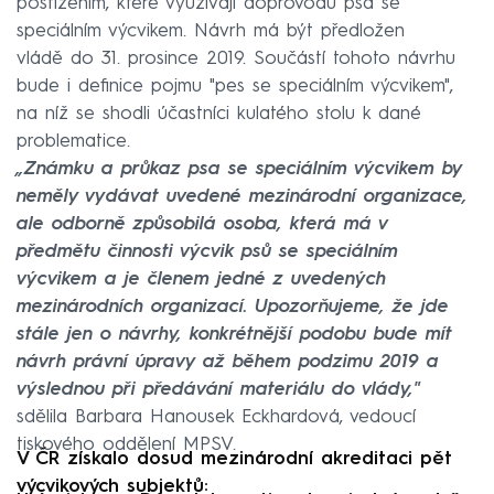
postižením, které využívají doprovodu psa se
speciálním výcvikem. Návrh má být předložen
vládě do 31. prosince 2019. Součástí tohoto návrhu
bude i definice pojmu "pes se speciálním výcvikem",
na níž se shodli účastníci kulatého stolu k dané
problematice.
„Známku a průkaz psa se speciálním výcvikem by
neměly vydávat uvedené mezinárodní organizace,
ale odborně způsobilá osoba, která má v
předmětu činnosti výcvik psů se speciálním
výcvikem a je členem jedné z uvedených
mezinárodních organizací. Upozorňujeme, že jde
stále jen o návrhy, konkrétnější podobu bude mít
návrh právní úpravy až během podzimu 2019 a
výslednou při předávání materiálu do vlády,"
sdělila Barbara Hanousek Eckhardová, vedoucí
tiskového oddělení MPSV.
V ČR získalo dosud mezinárodní akreditaci pět
výcvikových subjektů: