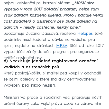
nejsou asistenční psi hrazeni státem.
„MPSV sice
vypsalo v roce 2017 dotační program, nelze tam
však zařadit každého klienta. Proto i nadále velká
část žadatelů o asistenční psy bude závislá na
dárcích – někdy částečně, někdy plně,"
upozorňuje Zuzana Daušová, ředitelka
Helppes
. Jaké
podmínky musí žadatel o dávku na vodicího psa
splnit, najdete na stránkách
MPSV
. Stát od roku 2017
vypsal (částečně) dotační program pro organizace
cvičící asistenční psy.
6) Neexistuje jednotné registrované označení
vodicích a asistenčních psů
Který postroj/košilku si majitel psa koupil v obchodě
se psími oblečky a které má díky certifikovanému
vycvičení psa, nikdo nezjistí.
Ministerstvo práce a sociálních věcí připravuje návrh
právní úpravy zakotvující práva osob se zdravotním