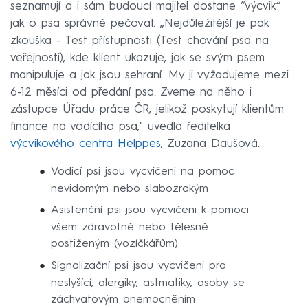
seznamují a i sám budoucí majitel dostane “výcvik“
jak o psa správně pečovat.
„N
ejdůležitější je pak
zkouška - Test přístupnosti (Test chování psa na
veřejnosti), kde klient ukazuje, jak se svým psem
manipuluje a jak jsou sehraní. My ji vyžadujeme mezi
6-12 měsíci od předání psa. Zveme na něho i
zástupce Úřadu práce ČR, jelikož poskytují klientům
finance na vodícího psa," uvedla ředitelka
výcvikového centra Helppes
, Zuzana Daušová.
Vodicí psi jsou vycvičeni na pomoc
nevidomým nebo slabozrakým
Asistenční psi jsou vycvičeni k pomoci
všem zdravotně nebo tělesně
postiženým (vozíčkářům)
Signalizační psi jsou vycvičeni pro
neslyšící, alergiky, astmatiky, osoby se
záchvatovým onemocněním