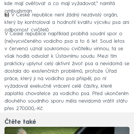
kde mají ověřovat a co mají vyžadovat," namítá
ombudsman.
b)
V České republice není žádný nezávislý orgán,
který by kontroloval a hodnotil kvalitu výcviku psa ani
odbornost cvičitelů.
V České republice například probíhá soudní spor o
(ne)vycvičeného vodicího psa a to 6 let. Soud letos
v červenci uznal soukromou cvičitelku vinnou, ta se
však hodlá odvolat k Ústavnímu soudu. Mezi tím
prakticky uplynul celý aktivní život psa a nevidomá se
dostala do existenčních problémů, protože Úřad
práce, který ji na vodicího psa přispěl, po ní
vyžadoval exekučně vrácení celé částky, které
zaplatila chovatelce za vodicího psa. Před ukončením
dlouhého soudního sporu měla nevidomá vrátit státu
přes 270.000,-Kč.
Čtěte také