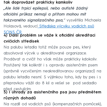
tak doprovázet prakticky kamkoliv
„Ale lidé trpící epilepsii, nebo autisté žádný
oficiální průkaz nemají a přitom mohou mít
takzvaného signalizačního psa,
“ vysvětlila Michaela
Holasová, vedoucí
Střediska výcviku vodicích psů
SONS ČR.
4)
Další problém se váže k oficiální akreditaci
cvičicích středisek
Na palubu letadla totiž může pouze pes, který
absolvoval výcvik u akreditované organizace.
Prodávat a cvičit ho však může prakticky kdokoliv.
Postižený tak kolikrát i s opravdu asistenčním psem
(správně vycvičeným neakreditovanou organizací) na
palubu letadla nesmí. S výjímkou toho, kdy by pes i s
přepravkou vážil do 8 kil a vešel se pod sedadlo
před cestujícím.
5) I úhrady za asistenčního psa jsou předmětem
různých dohadů
Na rozdíl od vodicích psů (kompenzačních pomůcek),