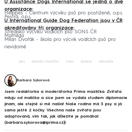
U Assistance Dogs International se jedná o dvě
organizace:
Helppes – Centrum výcviku psů pro postižené, o.p.s.
Pestrá, o.p.s.
U International Guide Dog Federation jsou v ČR
akreditovány tři organizace:
Středisko výcviku vodicích psů SONS ČR
Mathilda
Milan Dvořák - škola pro výcvik vodících psů pro
nevidomé
pes
domácí mazlíčci
Irsko
dotace
aktualita
Barbara Sýkorová
Jsem redaktorka a moderátorka Prima mazlíčka. Zvířata
miluju od malička a sice jsem se vydala studiem diplomacie
jinam, ale stejně si mě našla! Naše rodina má 3 psy a já
sama ještě 2 kočky. Všechna naše zvířata jsou
adoptovaná, vím tak, jak důležité je pomáhat.
(barbara.sykorova@iprima.cz))