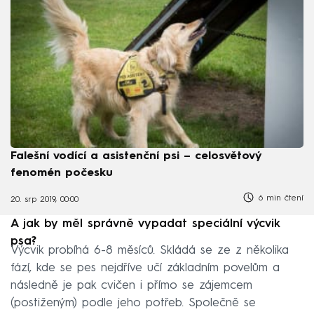
Falešní vodící a asistenční psi – celosvětový
fenomén počesku
6 min čtení
20. srp 2019, 00:00
A jak by měl správně vypadat speciální výcvik
psa?
Výcvik probíhá 6-8 měsíců. Skládá se ze z několika
fází, kde se pes nejdříve učí základním povelům a
následně je pak cvičen i přímo se zájemcem
(postiženým) podle jeho potřeb. Společně se