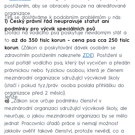
postižením, aby se obracely pouze na akreditované
organizace.
Tím se dostáváme k podobným problémům u nás:
1) Český právní řád neupravuje statut ani
podmínky pro výcvik speciálních psů
Dotaci na vodicího psa poskytuje nevidomým stát a
to
až do 350 tisíc korun - cena psa cca 250 tisíc
korun
. (Zákon o poskytování dávek osobám se
zdravotním postižením naleznete
ZDE
). Postižení si
musí pořídit vodícího psa, který byl vycvičen a předán
právnickou nebo fyzickou osobou, která je členem
mezinárodní organizace sdružující výcvikové školy
(stačí i pokud fyz./práv. osoba poslala přihlášku do
organizace před 2 měsíci).
Jenže:
a)
„Zákon sice určuje podmínku členství v
mezinárodní organizaci sdružující výcvikové školy, ale
neurčuje, o jakou mezinárodní organizaci by se mělo
jednat. Pracovníci úřadů práce si nemají možnost
jakkoliv ověřit takové členství, protože nevědí, co a