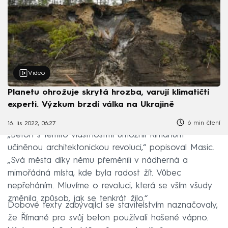
Video
Planetu ohrožuje skrytá hrozba, varují klimatičtí
experti. Výzkum brzdí válka na Ukrajině
6 min čtení
16. lis 2022, 06:27
„Beton s těmito vlastnostmi umožnil Římanům
učiněnou architektonickou revoluci,“ popisoval Masic.
„Svá města díky němu přeměnili v nádherná a
mimořádná místa, kde byla radost žít. Vůbec
nepřeháním. Mluvíme o revoluci, která se vším všudy
změnila způsob, jak se tenkrát žilo.“
Dobové texty zabývající se stavitelstvím naznačovaly,
že Římané pro svůj beton používali hašené vápno.