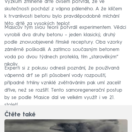
Výzkum zmíněné drtě ovšem potvrdil, že ve
skutečnosti pochází z vápna páleného. A že klíčem
k trvanlivosti betonu bylo pravděpodobně míchání
této drtě za vysokých teplot.
Masicův tým svou teorii potvrdil experimentem. Vědci
vyrobili dva druhy betonu – jeden klasický, druhý
podle znovuobjevené římské receptury. Oba vzorky
záměrně poškodili. A zatímco současným betonem
voda po dvou týdnech protekla, tím „starověkým“
nikoliv.
Experti si z pokusu odnesli poznání, že používaná
vápenná drť se při působení vody rozpouští,
případné trhliny vzniklé zvětráváním pak umí zacelit
dříve, než se rozšíří. Tento samoregenerační postup
by se podle Masice dal ve velkém využít i ve 21.
století.
Čtěte také