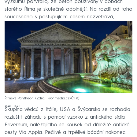
výzkumů potvrdilo, že beton používaný v dobách
starého Říma je skutečně odolnější. Na rozdíl od toho
současného s postupujícím časem nezvětrává,
naopak ještě víc tvrdne.
Římský Pantheon
Zdroj: Profimedia.cz/ČTK
Jak to?
Skupina vědců z Itálie, USA a Švýcarska se rozhodla
rozluštit záhadu s pomocí vzorku z antického sídla
Privernum, nalézajícího se kousek od důležité antické
cesty Via Appia. Pečlivé a trpělivé bádání nakonec