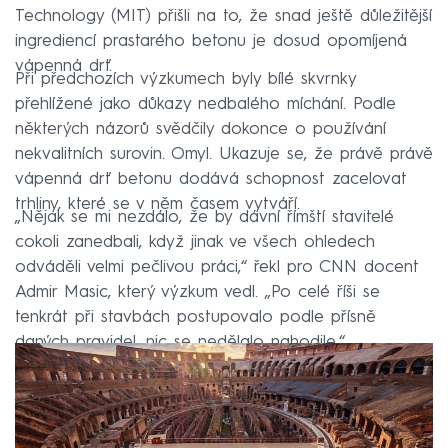
Technology (MIT) přišli na to, že snad ještě důležitější
ingrediencí prastarého betonu je dosud opomíjená
vápenná drť.
Při předchozích výzkumech byly bílé skvrnky
přehlížené jako důkazy nedbalého míchání. Podle
některých názorů svědčily dokonce o používání
nekvalitních surovin. Omyl. Ukazuje se, že právě právě
vápenná drť betonu dodává schopnost zacelovat
trhliny, které se v něm časem vytváří.
„Nějak se mi nezdálo, že by dávní římští stavitelé
cokoli zanedbali, když jinak ve všech ohledech
odváděli velmi pečlivou práci,“ řekl pro CNN docent
Admir Masic, který výzkum vedl. „Po celé říši se
tenkrát při stavbách postupovalo podle přísně
daných pravidel, nic se nedělalo nahodile.“