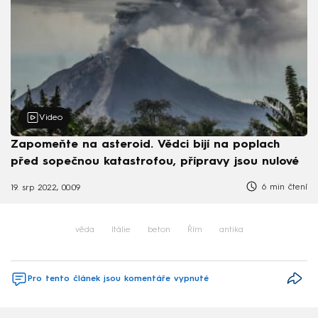
Video
Zapomeňte na asteroid. Vědci bijí na poplach
před sopečnou katastrofou, přípravy jsou nulové
6 min čtení
19. srp 2022, 00:09
věda
Itálie
beton
Řím
antika
Pro tento článek jsou komentáře vypnuté