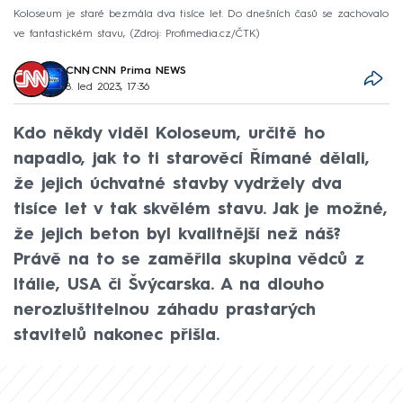
Koloseum je staré bezmála dva tisíce let. Do dnešních časů se zachovalo
ve fantastickém stavu,
Zdroj: Profimedia.cz/ČTK
CNN
,
CNN Prima NEWS
8. led 2023, 17:36
Kdo někdy viděl Koloseum, určitě ho
napadlo, jak to ti starověcí Římané dělali,
že jejich úchvatné stavby vydržely dva
tisíce let v tak skvělém stavu. Jak je možné,
že jejich beton byl kvalitnější než náš?
Právě na to se zaměřila skupina vědců z
Itálie, USA či Švýcarska. A na dlouho
nerozluštitelnou záhadu prastarých
stavitelů nakonec přišla.