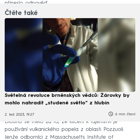
přineslo odpověď.
Čtěte také
Světelná revoluce brněnských vědců: Žárovky by
mohlo nahradit „studené světlo“ z hlubin
6 min čtení
2. led 2023, 19:27
Dlouho se mělo za to, že klíčem k tajemství je
používání vulkanického popela z oblasti Pozzuoli.
Jenže odborníci z Massachusetts Institute of