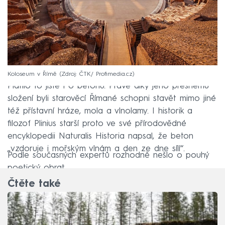
Koloseum v Římě
Zdroj: ČTK/ Profimedia.cz
Platilo to jistě i o betonu. Právě díky jeho přesnému
složení byli starověcí Římané schopni stavět mimo jiné
též přístavní hráze, mola a vlnolamy. I historik a
filozof Plinius starší proto ve své přírodovědné
encyklopedii Naturalis Historia napsal, že beton
„vzdoruje i mořským vlnám a den ze dne sílí“.
Podle současných expertů rozhodně nešlo o pouhý
poetický obrat.
Čtěte také