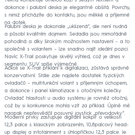
Tekna kombinuje umělou kůži s šedým textilem a
dokonce i palubní deska je elegantně obšitá. Povrchy,
s nimiž přicházíte do kontaktu, jsou měkké a příjemné
na dotek.
Palubní deska je dokonale „uklizená“, ale není nudná
a působí kvalitním dojmem. Sedadla jsou mimořádně
pohodlná a díky širokým možnostem nastavení – a to
společně s volantem – lze snadno najít ideální pozici.
Navíc X-Trail poskytuje skvělý výhled, což je dnes v
segmentu SUV spíše výjimečné.
Ačkoli se X-Trail přiklání k digitalizaci, zůstává správně
konzervativní. Stále zde najdete dostatek fyzických
ovladačů – multifunkční volant s příjemným úchopem,
a dokonce i panel klimatizace s otočnými kolečky.
Ovladač hlasitosti u audio systému je rovněž otočný,
což by si konkurence mohla vzít za příklad. Úplně mě
naopak nepřesvědčil posuvný joystick „převodovky“.
Moderní prvky zastupuje digitální kokpit o velikosti
12,3 palce s klasickým zobrazením, 10,8palcový head-
up displej a infotainment s úhlopříčkou 12,3 palce. Je