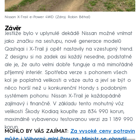
Nissan X-Trail e-Power 4WD
Zdroj: Robin Běhal
Závěr
Jestliže bylo v uplynulé dekádě Nissan možné vnímat
jako značku na sestupu, nové generace modelů
Qashqai i X-Trail ji opět nastavily na vzestupný trend.
Z designu si na zadek asi každý nesedne, podstatné
ale je, že auto velmi dobře funguje a má mimořádně
příjemný interiér. Spotřeba verze s pohonem všech
kol je poplatná velikosti a váze auta a jeví se být o
něco horší než u konkurenční Hondy s podobným
systémem pohonu. Nissan X-Trail je každopádně
zajímavý i finančně. V základu tento mohutný vůz
velikosti Škody Kodiaq koupíte za 834 990 korun,
maximálně vybavenou testovanou verzi za 1 189 990
korun.
MOHLO BY VÁS ZAJÍMAT:
Za vysoké ceny potravin
může i Výborný, míní Prouza. Ministr se ohradil