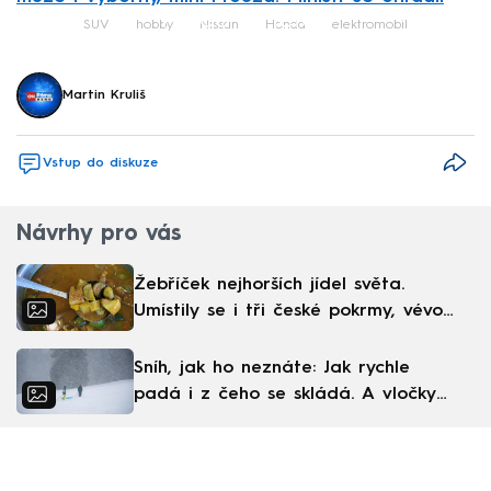
Failed to fetch
SUV
hobby
Nissan
Honda
elektromobil
Martin Kruliš
Vstup do diskuze
Návrhy pro vás
Žebříček nejhorších jídel světa.
Umístily se i tři české pokrmy, vévodí
skandinávská kuchyně
Sníh, jak ho neznáte: Jak rychle
padá i z čeho se skládá. A vločky
nejsou bílé