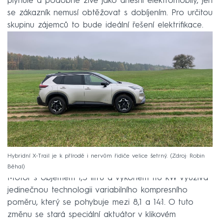
plynulé a podobně živé jako dnešní elektromobily, jen
se zákazník nemusí obtěžovat s dobíjením. Pro určitou
skupinu zájemců to bude ideální řešení elektrifikace.
Hybridní X-Trail je k přírodě i nervům řidiče velice šetrný.
Zdroj: Robin
Běhal
Motor s objemem 1,5 litru a výkonem 116 kW využívá
jedinečnou technologii variabilního kompresního
poměru, který se pohybuje mezi 8,1 a 14:1. O tuto
změnu se stará speciální aktuátor v klikovém