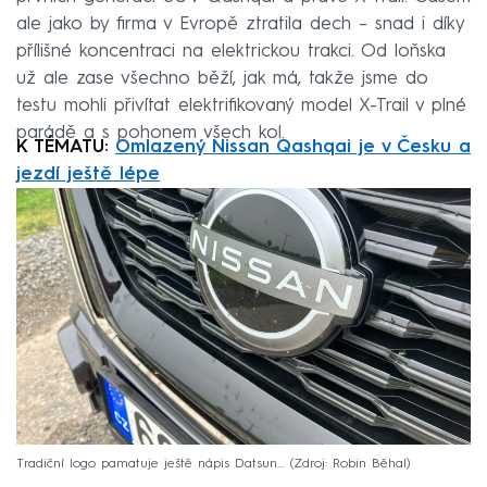
ale jako by firma v Evropě ztratila dech – snad i díky
přílišné koncentraci na elektrickou trakci. Od loňska
už ale zase všechno běží, jak má, takže jsme do
testu mohli přivítat elektrifikovaný model X-Trail v plné
parádě a s pohonem všech kol.
K TÉMATU:
Omlazený Nissan Qashqai je v Česku a
jezdí ještě lépe
Tradiční logo pamatuje ještě nápis Datsun...
Zdroj: Robin Běhal