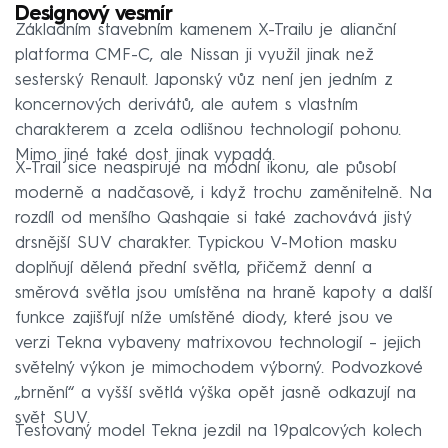
Designový vesmír
Základním stavebním kamenem X-Trailu je alianční
platforma CMF-C, ale Nissan ji využil jinak než
sesterský Renault. Japonský vůz není jen jedním z
koncernových derivátů, ale autem s vlastním
charakterem a zcela odlišnou technologií pohonu.
Mimo jiné také dost jinak vypadá.
X-Trail sice neaspiruje na módní ikonu, ale působí
moderně a nadčasově, i když trochu zaměnitelně. Na
rozdíl od menšího Qashqaie si také zachovává jistý
drsnější SUV charakter. Typickou V-Motion masku
doplňují dělená přední světla, přičemž denní a
směrová světla jsou umístěna na hraně kapoty a další
funkce zajišťují níže umístěné diody, které jsou ve
verzi Tekna vybaveny matrixovou technologií – jejich
světelný výkon je mimochodem výborný. Podvozkové
„brnění“ a vyšší světlá výška opět jasně odkazují na
svět SUV.
Testovaný model Tekna jezdil na 19palcových kolech