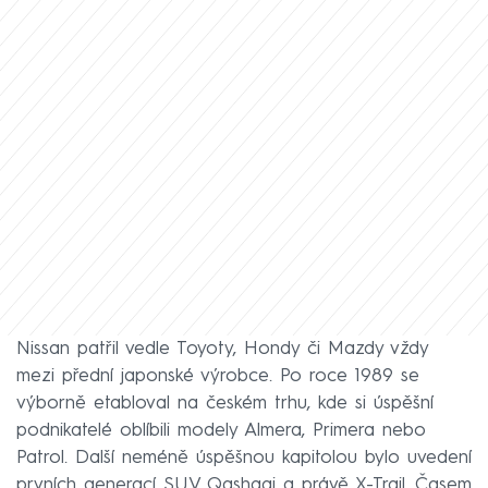
Nissan patřil vedle Toyoty, Hondy či Mazdy vždy
mezi přední japonské výrobce. Po roce 1989 se
výborně etabloval na českém trhu, kde si úspěšní
podnikatelé oblíbili modely Almera, Primera nebo
Patrol. Další neméně úspěšnou kapitolou bylo uvedení
prvních generací SUV Qashqai a právě X-Trail. Časem