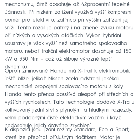
mechanismu, čímž dosahuje až 42procentní tepelné
účinnosti. Při nízkém zatížení využívá vyšší kompresní
poměr pro efektivitu, zatímco při vyšším zatížení jej
sníží. Tento rozdíl je patrný i na změně zvuku motoru
při nízkých a vysokých otáčkách. Výkon hybridní
soustavy je však vyšší než samotného spalovacího
motoru, neboť trakční elektromotor dosahuje až 150
kW a 330 Nm – což už slibuje výrazně lepší
dynamiku.
Oproti zmiňované Hondě má X-Trail k elektromobilu
ještě blíže, jelikož Nissan zcela odstranil jakékoli
mechanické propojení spalovacího motoru s koly.
Honda tento přenos používá alespoň při středních a
vyšších rychlostech. Tato technologie dodává X-Trailu
kultivovaný jízdní styl s plynulými a hladkými rozjezdy,
velmi podobnými čistě elektrickým vozům, i když
nedosahuje jejich dravého zrychlení.
K dispozici jsou jízdní režimy Standard, Eco a Sport,
které lze přepínat příslušným tlačítkem. Motor je