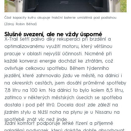
Část kapacity kufru okupuje trakční baterie umístěná pod podlahou.
Zdroj: Robin Běhal
Slušné svezení, ale ne vždy úsporné
X-Trail šetří palivo díky rekuperaci při brzdění a
optimalizovanému využití motoru, který většinou
pracuje v oblasti nejvyšší účinnosti. Nicméně při
každé konverzi energie dochází ke ztrátám, což
ovlivňuje celkovou spotřebu. Během týdenního
jezdění, které zahrnovalo jízdu ve městě, na dálnici i
na okresních cestách, jsem dosáhl průměrné spotřeby
7,8 litru na 100 km. Na dálnici to bylo kolem 8,5 litru,
zatímco v některých městských úsecích se spotřeba
dostala i pod pět litrů. Docela dost zde záleží na
jízdním stylu a těžší noha na plynu je u Nissanu na
spotřebě znát víc než jinde.
Jízdní komfort podporuje lehké řízení a příjemně
naladěný podvozek, který dokáže dobře absorbovat