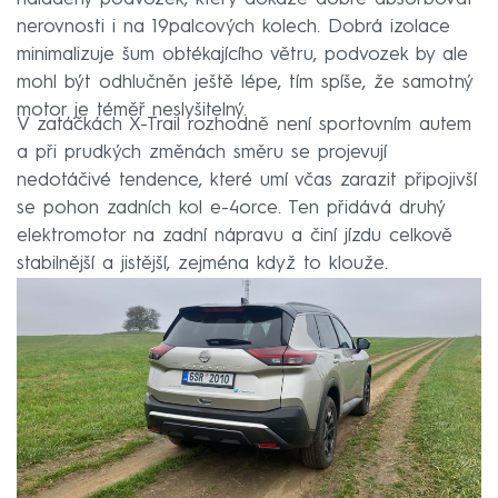
nerovnosti i na 19palcových kolech. Dobrá izolace
minimalizuje šum obtékajícího větru, podvozek by ale
mohl být odhlučněn ještě lépe, tím spíše, že samotný
motor je téměř neslyšitelný.
V zatáčkách X-Trail rozhodně není sportovním autem
a při prudkých změnách směru se projevují
nedotáčivé tendence, které umí včas zarazit připojivší
se pohon zadních kol e-4orce. Ten přidává druhý
elektromotor na zadní nápravu a činí jízdu celkově
stabilnější a jistější, zejména když to klouže.