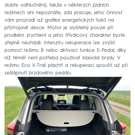
dobře odhlučněný, takže v některých jízdních
režimech ani nepoznáte, zda pracuje; jeho činnost
vám prozradí až grafika energetických toků na
přístrojové desce. Motor je slyšitelný pouze při
prudkém zrychlení a jeho tříválcový charakter byste
zřejmě neuhádli. Intenzitu rekuperace lze zvýšit
pomocí režimu B nebo aktivací funkce E-Pedal, díky
níž téměř není potřeba používat klasické brzdy. V
režimu Eco X-Trail plachtí a rekuperaci spouští až při
sešlápnutí brzdového pedálu.