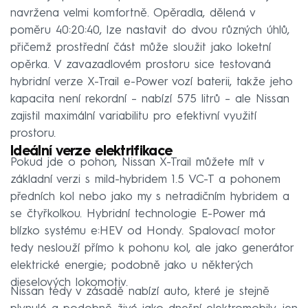
navržena velmi komfortně. Opěradla, dělená v
poměru 40:20:40, lze nastavit do dvou různých úhlů,
přičemž prostřední část může sloužit jako loketní
opěrka. V zavazadlovém prostoru sice testovaná
hybridní verze X-Trail e-Power vozí baterii, takže jeho
kapacita není rekordní – nabízí 575 litrů – ale Nissan
zajistil maximální variabilitu pro efektivní využití
prostoru.
Ideální verze elektrifikace
Pokud jde o pohon, Nissan X-Trail můžete mít v
základní verzi s mild-hybridem 1.5 VC-T a pohonem
předních kol nebo jako my s netradičním hybridem a
se čtyřkolkou. Hybridní technologie E-Power má
blízko systému e:HEV od Hondy. Spalovací motor
tedy neslouží přímo k pohonu kol, ale jako generátor
elektrické energie; podobně jako u některých
dieselových lokomotiv.
Nissan tedy v zásadě nabízí auto, které je stejně