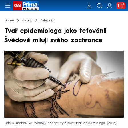
Domů
Zprávy
Zahraničí
Tvař epidemiologa jako tetování!
Švédové milují svého zachrance
Lidé si mohou ve Švédsku nechat vytetovat tvář epidemiologa.
Zdroj: