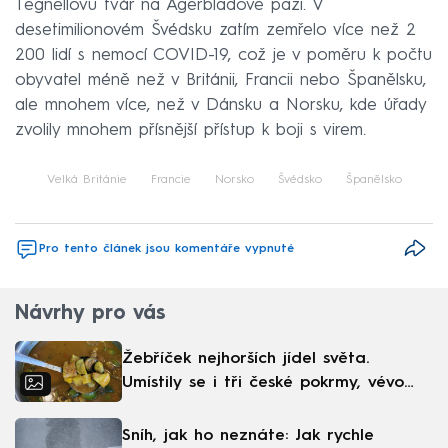
Tegnellovu tvář na Agerbladově paži. V
desetimilionovém Švédsku zatím zemřelo více než 2
200 lidí s nemocí COVID-19, což je v poměru k počtu
obyvatel méně než v Británii, Francii nebo Španělsku,
ale mnohem více, než v Dánsku a Norsku, kde úřady
zvolily mnohem přísnější přístup k boji s virem.
Velká Británie
Francie
Norsko
Švédsko
Španělsko
Pro tento článek jsou komentáře vypnuté
Návrhy pro vás
Žebříček nejhorších jídel světa.
Umístily se i tři české pokrmy, vévodí
skandinávská kuchyně
Sníh, jak ho neznáte: Jak rychle