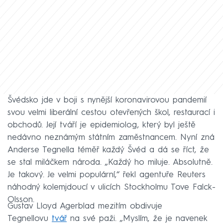
Švédsko jde v boji s nynější koronavirovou pandemií
svou velmi liberální cestou otevřených škol, restaurací i
obchodů. Její tváří je epidemiolog, který byl ještě
nedávno neznámým státním zaměstnancem. Nyní zná
Anderse Tegnella téměř každý Švéd a dá se říct, že
se stal miláčkem národa. „Každý ho miluje. Absolutně.
Je takový. Je velmi populární,“ řekl agentuře Reuters
náhodný kolemjdoucí v ulicích Stockholmu Tove Falck-
Olsson.
Gustav Lloyd Agerblad mezitím obdivuje
Tegnellovu
tvář
na své paži. „Myslím, že je navenek