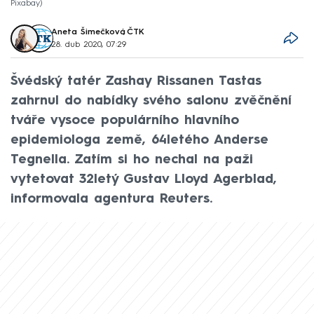
Pixabay
Aneta Šimečková
,
ČTK
28. dub 2020, 07:29
Švédský tatér Zashay Rissanen Tastas
zahrnul do nabídky svého salonu zvěčnění
tváře vysoce populárního hlavního
epidemiologa země, 64letého Anderse
Tegnella. Zatím si ho nechal na paži
vytetovat 32letý Gustav Lloyd Agerblad,
informovala agentura Reuters.