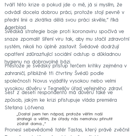
tváří této krize a pokud jde o mě, já si myslím, že
odvádí docela dobrou práci, protože stojí pevně v
přední linii a zkrátka dělá svou práci skvěle,“ říká
Agerblad.
Švédská strategie boje proti koronaviru spočívá ve
snaze zpomalit šíření viru tak, aby mu stačil zdravotní
systém, nikoli ho úplně zastavit. Švédové dodržují
opatření zdůrazňující sociální odstup a důkladnou
hygienu na dobrovolné bázi.
Přestože je švédský přístup terčem kritiky zejména v
zahraničí, přibližně tři čtvrtiny Švédů podle
společnosti Novus vyjádřily vysokou nebo velmi
vysokou důvěru v Tegnellův úřad veřejného zdraví.
Šest z deseti respondentů má důvěru také ve
způsob, jakým ke krizi přistupuje vláda premiéra
Stefana Löfvena.
„Dostal jsem ten nápad, protože věřím naší
strategii a věřím, že úřady nás nemohou přinutit
zůstat doma..,“
Pronesl sebevědomě tatér Tastas, který právě zvěčnil