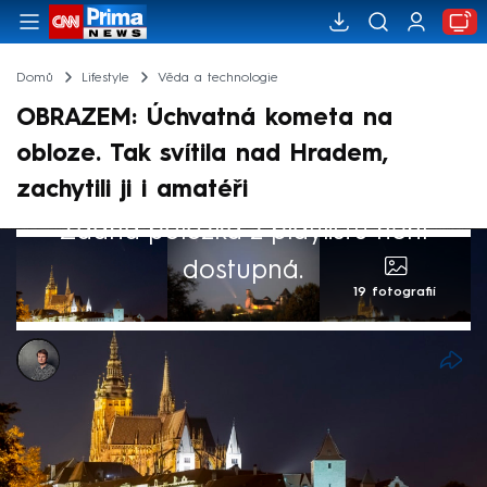
Domů
Lifestyle
Věda a technologie
OBRAZEM: Úchvatná kometa na
obloze. Tak svítila nad Hradem,
zachytili ji i amatéři
Žádná položka z playlistu není
dostupná.
19 fotografií
Ondřej Roubínek
Akt. 17. říj 2024, 14:20
• 11. říj 2024, 16:33
Kometa Tsuchinshan–ATLAS se na večerní
obloze předvádí v celé své kráse, můžete ji