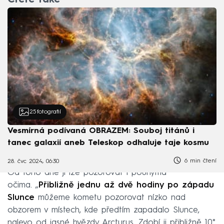
25
fotografií
Vesmírná podívaná OBRAZEM: Souboj titánů i
tanec galaxií aneb Teleskop odhaluje taje kosmu
6 min čtení
28. čvc 2024, 06:30
Od toho dne ji lze pozorovat i pouhýma
očima. „
Přibližně jednu až dvě hodiny po západu
Slunce
můžeme kometu pozorovat nízko nad
obzorem v místech, kde předtím zapadalo Slunce,
nalevo od jasné hvězdy Arcturus. Zdobí ji přibližně 10°