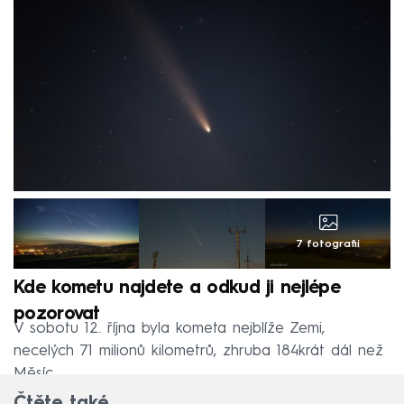
7 fotografií
Kde kometu najdete a odkud ji nejlépe
pozorovat
V sobotu 12. října byla kometa nejblíže Zemi,
necelých 71 milionů kilometrů, zhruba 184krát dál než
Měsíc.
Čtěte také