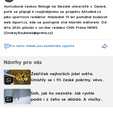
Vystudoval českou filologii na Slezské univerzitě v Opavě,
poté se připojil k rozjíždějícímu se projektu Aktuálně.cz
jako sportovní redaktor. Následně 15 let pomáhal budovat
web iSport.cz, kde se postupně stal hlavním editorem. Od
léta 2024 působí v on-line redakci CNN Prima NEWS.
(Ondrej.Roubinek@iprima.cz)
Pro tento článek jsou komentáře vypnuté
Návrhy pro vás
Žebříček nejhorších jídel světa.
Umístily se i tři české pokrmy, vévodí
skandinávská kuchyně
Sníh, jak ho neznáte: Jak rychle
padá i z čeho se skládá. A vločky
nejsou bílé