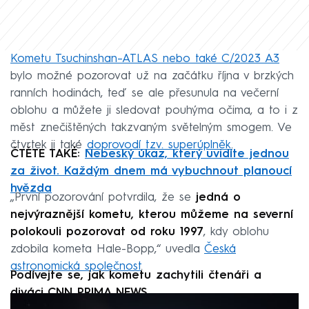
Kometu Tsuchinshan–ATLAS nebo také C/2023 A3
bylo možné pozorovat už na začátku října v brzkých
ranních hodinách, teď se ale přesunula na večerní
oblohu a můžete ji sledovat pouhýma očima, a to i z
měst znečištěných takzvaným světelným smogem. Ve
čtvrtek ji také
doprovodí tzv. superúplněk
.
ČTĚTE TAKÉ:
Nebeský úkaz, který uvidíte jednou
za život. Každým dnem má vybuchnout planoucí
hvězda
„První pozorování potvrdila, že se
jedná o
nejvýraznější kometu, kterou můžeme na severní
polokouli pozorovat od roku 1997
, kdy oblohu
zdobila kometa Hale-Bopp,“ uvedla
Česká
astronomická společnost
.
Podívejte se, jak kometu zachytili čtenáři a
diváci CNN PRIMA NEWS