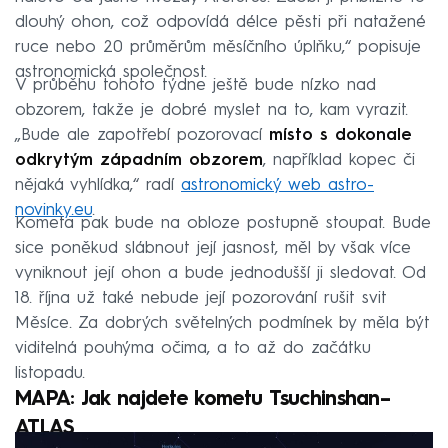
dlouhý ohon, což odpovídá délce pěsti při natažené
ruce nebo 20 průměrům měsíčního úplňku,“ popisuje
astronomická společnost.
V průběhu tohoto týdne ještě bude nízko nad
obzorem, takže je dobré myslet na to, kam vyrazit.
„Bude ale zapotřebí pozorovací
místo s dokonale
odkrytým západním obzorem
, například kopec či
nějaká vyhlídka,“ radí
astronomický web astro-
novinky.eu
.
Kometa pak bude na obloze postupně stoupat. Bude
sice poněkud slábnout její jasnost, měl by však více
vyniknout její ohon a bude jednodušší ji sledovat. Od
18. října už také nebude její pozorování rušit svit
Měsíce. Za dobrých světelných podmínek by měla být
viditelná pouhýma očima, a to až do začátku
listopadu.
MAPA: Jak najdete kometu Tsuchinshan–
ATLAS