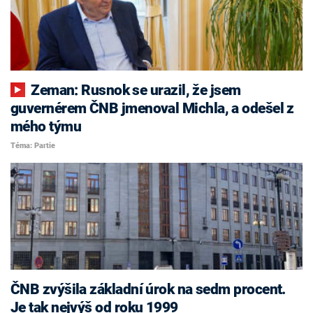
Zeman: Rusnok se urazil, že jsem
guvernérem ČNB jmenoval Michla, a odešel z
mého týmu
Téma: Partie
ČNB zvýšila základní úrok na sedm procent.
Je tak nejvýš od roku 1999