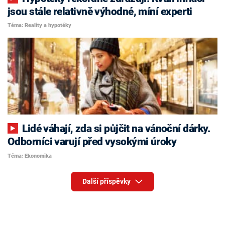
jsou stále relativně výhodné, míní experti
Téma: Reality a hypotéky
Lidé váhají, zda si půjčit na vánoční dárky.
Odborníci varují před vysokými úroky
Téma: Ekonomika
Další příspěvky