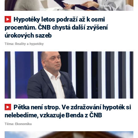
Hypotéky letos podraží až k osmi
procentům. ČNB chystá další zvýšení
úrokových sazeb
Téma: Reality a hypotéky
Pětka není strop. Ve zdražování hypoték si
nelebedíme, vzkazuje Benda z ČNB
Téma: Ekonomika