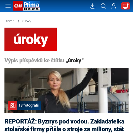
Domů
úroky
úroky
Výpis příspěvků ke štítku
„úroky“
18 fotografií
REPORTÁŽ: Byznys pod vodou. Zakladatelka
stolařské firmy přišla o stroje za miliony, stát