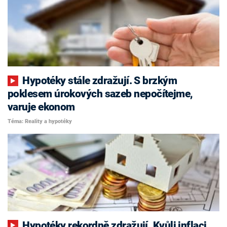
Hypotéky stále zdražují. S brzkým
poklesem úrokových sazeb nepočítejme,
varuje ekonom
Téma: Reality a hypotéky
Hypotéky rekordně zdražují. Kvůli inflaci