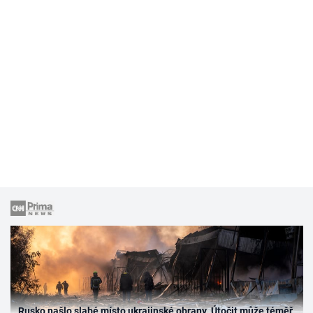
Rusko našlo slabé místo ukrajinské obrany. Útočit může téměř