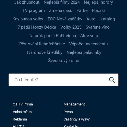
Jak zhubnout
Nejlepší filmy 2024
Nejlepší horory
TV program
Změna času
Partie
Počasí
Kdy budou volby
ZOO Nové začátky
Auto – katalog
7 pádů Honzy Dědka
Volby 2025
Svařené víno
Tatarák podle Pohlreicha
Aloe vera
Pěstování lichořeřišnice
Výpočet ascendentu
Tvarohové knedlíky
Nejlepší palačinky
Švestkový koláč
O FTV Prima
Management
Volná místa
Press
Reklama
Castingy a výzvy
HbbTV
Kontakty