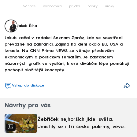
Vánoce
ekonomika
půjčka
banky
úroky
Jakub Říha
Jakub začal v redakci Seznam Zpráv, kde se soustředil
převážně na zahraničí. Zajímá ho dění okolo EU, USA a
Izraele. Na CNN Prima NEWS se věnuje především
ekonomickým a politickým tématům. Je zastáncem
názorných grafik ve vysílání, které divákům lépe pomáhají
pochopit složitější koncepty.
Vstup do diskuze
Návrhy pro vás
Žebříček nejhorších jídel světa.
Umístily se i tři české pokrmy, vévodí
skandinávská kuchyně