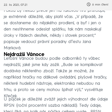
6 min čtení
22. lis 2021, 07:21
Pokud by někdo přece jen na takovou hru přistoupil,
je extrémně důležité, aby platil včas. „V případě, že
se dostaneme do nějakého prodlení, a byť i jen o
den nestihneme odeslat splátku, tak nám naskakují
úroky v řádech desítek, někdy i stovek procent,“
popisuje vedoucí právní poradny dTestu Jana
Marková.
Nejdražší Vánoce
Letošní Vánoce budou podle odborníků ty vůbec
nejdražší, jaké jsme kdy zažili. „Bude se komplikovat
dodávka některého zboží. Takže je možné, že
například hračky na dálkové ovládání, plyšové hračky,
některé hudební nástroje, elektronika nebudou na
trhu, a proto se ceny mohou šplhat výš,“ vysvětluje
Křeček.
U půjček je důležité zvážit jejich výhodnost dle údaje
RPSN (roční procentní sazba nákladů). Tedy údaje,
který říká, na kolik nás půjčka celkem vyjde. „RPSN