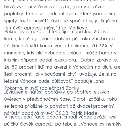
bývá vyšší než úroková sazba, jsou v ní různé
poplatky, třeba za sjednání úvěru, které jsou s ním
spjaty, takže největší úskalí je spočítat si, jestli já na
ten úvěr opravdu mám,“ říká Marková.
Pokud by si někdo chtěl půjčit například 20 tisíc
korun, které by splácel dalšího půl roku zhruba po
částkách 3 400 korun, zaplatí nakonec 20 324. V
momentě, kdy ale nebudete splácet, může banka v
krajním případě poslat exekutora. „Dobrá zpráva je,
že 80 procent lidí má averzi k Vánocům na dluh, ale
šest procent lidí v současné chvíli uvažuje, že si na
letošní Vánoce bude půjčovat,“ popisuje Jana
Pokorná, mluvčí společnosti Zonky.
„Evidujeme nárůst poptávky po spotřebitelských
úvěrech v předvánočním čase. Oproti začátku roku
se jedná přibližně o patnácti až dvacetiprocentní
nárůst,“ dodává mluvčí ČSOB Patrik Madle.
V neposlední řadě odborníci radí vůbec zvážit, jestli
půjčku člověk opravdu potřebuje. „Vánoce by neměly