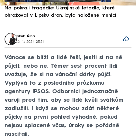
Na pokraji tragédie: Ukrajinské letadlo, které
P
ohrožoval v Lipsku dron, bylo naložené municí
e
Jakub Říha
26. lis 2021, 23:21
Vánoce se blíží a lidé řeší, jestli si na ně
půjčit, nebo ne. Téměř šest procent lidí
uvažuje, že si na vánoční dárky půjčí.
Vyplývá to z posledního průzkumu
agentury IPSOS. Odborníci jednoznačně
varují před tím, aby se lidé kvůli svátkům
zadlužili. I když se mohou zdát některé
půjčky na první pohled výhodné, pokud
nejsou splacené včas, úroky se pořádně
nasčítají.