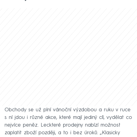
Obchody se už plní vánoční výzdobou a ruku v ruce
s ní jdou i různé akce, které mají jediný cíl, vydělat co
nejvíce peněz. Leckteré prodejny nabízí možnost
zaplatit zboží později, a to i bez úroků. „Klasicky