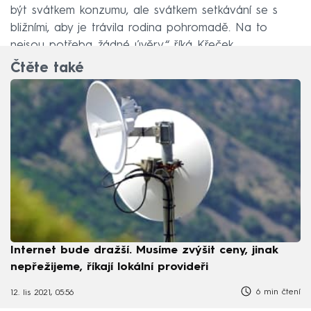
být svátkem konzumu, ale svátkem setkávání se s
bližními, aby je trávila rodina pohromadě. Na to
nejsou potřeba žádné úvěry,“ říká Křeček.
Čtěte také
Internet bude dražší. Musíme zvýšit ceny, jinak
nepřežijeme, říkají lokální provideři
6 min čtení
12. lis 2021, 05:56