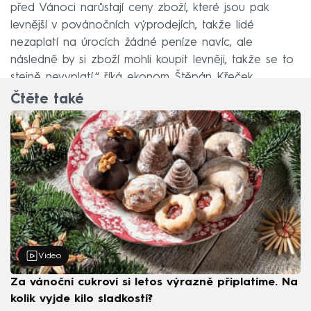
před Vánoci narůstají ceny zboží, které jsou pak
levnější v povánočních výprodejích, takže lidé
nezaplatí na úrocích žádné peníze navíc, ale
následně by si zboží mohli koupit levněji, takže se to
stejně nevyplatí,“ říká ekonom Štěpán Křeček.
Čtěte také
Video
Za vánoční cukroví si letos výrazně připlatíme. Na
kolik vyjde kilo sladkostí?