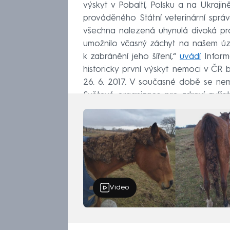
výskyt v Pobaltí, Polsku a na Ukrajin
prováděného Státní veterinární správ
všechna nalezená uhynulá divoká pra
umožnilo včasný záchyt na našem úze
k zabránění jeho šíření,“
uvádí
Inform
historicky první výskyt nemoci v ČR 
26. 6. 2017. V současné době se ne
Světové organizace pro zdraví zvířat
Video