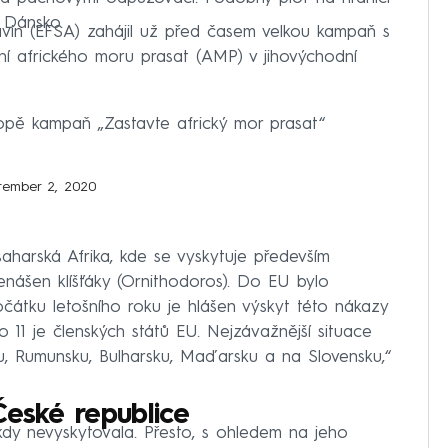
 Dánsko.
vin (EFSA) zahájil už před časem velkou kampaň s
ení afrického moru prasat (AMP) v jihovýchodní
ropě kampaň „Zastavte africký mor prasat“
tember 2, 2020
aharská Afrika, kde se vyskytuje především
enášen klíšťáky (Ornithodoros). Do EU bylo
átku letošního roku je hlášen výskyt této nákazy
 11 je členských států EU. Nejzávažnější situace
ku, Rumunsku, Bulharsku, Maďarsku a na Slovensku,“
České republice
dy nevyskytovala. Přesto, s ohledem na jeho