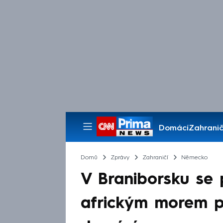
Domácí
Zahranič
Pořady
Domů
Zprávy
Zahraničí
Německo
V Braniborsku se 
africkým morem pr