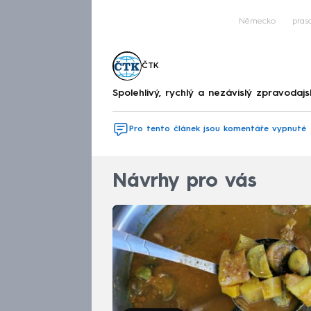
Německo
pras
ČTK
Spolehlivý, rychlý a nezávislý zpravodajs
Pro tento článek jsou komentáře vypnuté
Návrhy pro vás