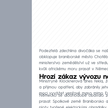
Podezřelá zdechlina divočáka se našl
obklopuje braniborské město Chotěb
ministerstvo zemědělství už ve středu
kvůli africkému moru prasat v Němec
Hrozí zákaz vývozu
Ministryně Klöcknerová dnes řekla, 
a přijmou opatření, aby zabránily je
moci vyvážet vepřové maso mimo Evro
Německo se dlouhodobě obávalo zav
prasat. Spolkové země Braniborsko a
ploty tvořené elektrickými ohradník