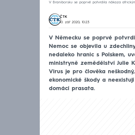
V Braniborsku se poprvé potvrdila nákaza africkým 
ČTK
10. zář 2020, 10:23
V Německu se poprvé potvrdi
Nemoc se objevila u zdechlin
nedaleko hranic s Polskem, u
ministryně zemědělství Julie 
Virus je pro člověka neškodn
ekonomické škody a neexistují
domácí prasata.