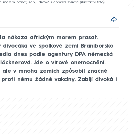
morem prasat, zabíjí divoká i domácí zvířata (ilustrační foto).
la nákaza africkým morem prasat.
y divočáka ve spolkové zemi Braniborsko
vedla dnes podle agentury DPA německá
Klöcknerová. Jde o virové onemocnění.
ý, ale v mnoha zemích způsobil značné
 proti němu žádné vakcíny. Zabíjí divoká i