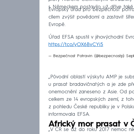
s Německem postavilo už dříve také
Evropský úřad pro bezpečnost potra
cílem zvýšit povědomí a zastavit šíř
Evropě.
Úřad EFSA spustil v jihovýchodní Ev
https://t.co/yOX6BvCYi5
— Bezpečnost Potravin (@bezpecnostp)
Sep
„Původní oblastí výskytu AMP je subs
u prasat bradavičnatých a je zde př
onemocnění zaneseno z Asie. Od poč
celkem ze 14 evropských zemí, z toho
z pohledu České republiky je v Pols
informovala EFSA.
Africký mor prasat v 
„V ČR se až do roku 2017 nemoc nik