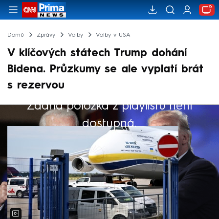
Domů
Zprávy
Volby
Volby v USA
V klíčových státech Trump dohání
Bidena. Průzkumy se ale vyplatí brát
s rezervou
Žádná položka z playlistu není
Výběr redakce
dostupná.