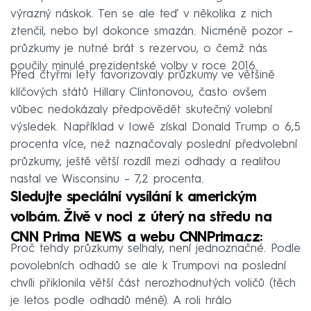
výrazný náskok. Ten se ale teď v několika z nich
ztenčil, nebo byl dokonce smazán. Nicméně pozor –
průzkumy je nutné brát s rezervou, o čemž nás
poučily minulé prezidentské volby v roce 2016.
Před čtyřmi lety favorizovaly průzkumy ve většině
klíčových států Hillary Clintonovou, často ovšem
vůbec nedokázaly předpovědět skutečný volební
výsledek. Například v Iowě získal Donald Trump o 6,5
procenta více, než naznačovaly poslední předvolební
průzkumy, ještě větší rozdíl mezi odhady a realitou
nastal ve Wisconsinu – 7,2 procenta.
Sledujte speciální vysílání k americkým
volbám. Živě v noci z úterý na středu na
CNN Prima NEWS a webu
CNNPrima.cz
:
Proč tehdy průzkumy selhaly, není jednoznačné. Podle
povolebních odhadů se ale k Trumpovi na poslední
chvíli přiklonila větší část nerozhodnutých voličů (těch
je letos podle odhadů méně). A roli hrálo