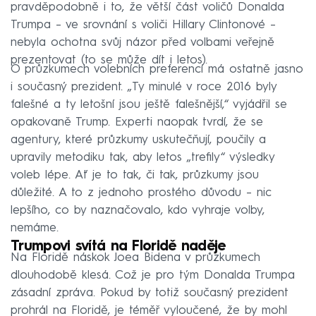
pravděpodobně i to, že větší část voličů Donalda
Trumpa – ve srovnání s voliči Hillary Clintonové –
nebyla ochotna svůj názor před volbami veřejně
prezentovat (to se může dít i letos).
O průzkumech volebních preferencí má ostatně jasno
i současný prezident. „Ty minulé v roce 2016 byly
falešné a ty letošní jsou ještě falešnější,“ vyjádřil se
opakovaně Trump. Experti naopak tvrdí, že se
agentury, které průzkumy uskutečňují, poučily a
upravily metodiku tak, aby letos „trefily“ výsledky
voleb lépe. Ať je to tak, či tak, průzkumy jsou
důležité. A to z jednoho prostého důvodu – nic
lepšího, co by naznačovalo, kdo vyhraje volby,
nemáme.
Trumpovi svítá na Floridě naděje
Na Floridě náskok Joea Bidena v průzkumech
dlouhodobě klesá. Což je pro tým Donalda Trumpa
zásadní zpráva. Pokud by totiž současný prezident
prohrál na Floridě, je téměř vyloučené, že by mohl