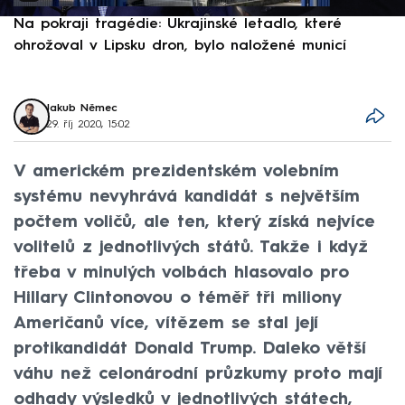
Na pokraji tragédie: Ukrajinské letadlo, které
P
ohrožoval v Lipsku dron, bylo naložené municí
e
Jakub Němec
29. říj 2020, 15:02
V americkém prezidentském volebním
systému nevyhrává kandidát s největším
počtem voličů, ale ten, který získá nejvíce
volitelů z jednotlivých států. Takže i když
třeba v minulých volbách hlasovalo pro
Hillary Clintonovou o téměř tři miliony
Američanů více, vítězem se stal její
protikandidát Donald Trump. Daleko větší
váhu než celonárodní průzkumy proto mají
odhady výsledků v jednotlivých státech,