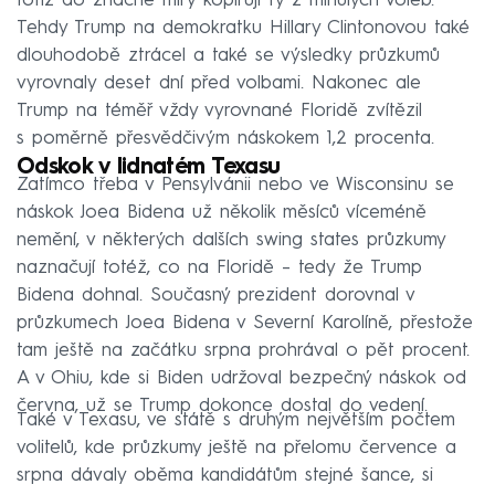
totiž do značné míry kopírují ty z minulých voleb.
Tehdy Trump na demokratku Hillary Clintonovou také
dlouhodobě ztrácel a také se výsledky průzkumů
vyrovnaly deset dní před volbami. Nakonec ale
Trump na téměř vždy vyrovnané Floridě zvítězil
s poměrně přesvědčivým náskokem 1,2 procenta.
Odskok v lidnatém Texasu
Zatímco třeba v Pensylvánii nebo ve Wisconsinu se
náskok Joea Bidena už několik měsíců víceméně
nemění, v některých dalších swing states průzkumy
naznačují totéž, co na Floridě – tedy že Trump
Bidena dohnal. Současný prezident dorovnal v
průzkumech Joea Bidena v Severní Karolíně, přestože
tam ještě na začátku srpna prohrával o pět procent.
A v Ohiu, kde si Biden udržoval bezpečný náskok od
června, už se Trump dokonce dostal do vedení.
Také v Texasu, ve státě s druhým největším počtem
volitelů, kde průzkumy ještě na přelomu července a
srpna dávaly oběma kandidátům stejné šance, si