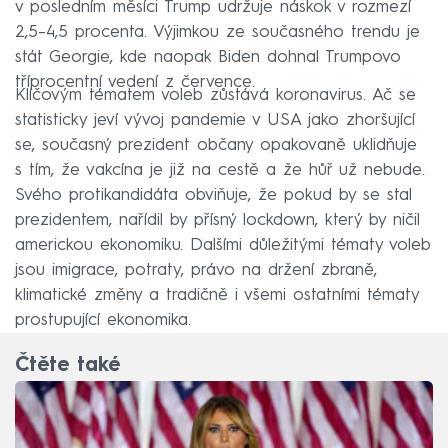
v posledním měsíci Trump udržuje náskok v rozmezí
2,5–4,5 procenta. Výjimkou ze současného trendu je
stát Georgie, kde naopak Biden dohnal Trumpovo
tříprocentní vedení z července.
Klíčovým tématem voleb zůstává koronavirus. Ač se
statisticky jeví vývoj pandemie v USA jako zhoršující
se, současný prezident občany opakovaně uklidňuje
s tím, že vakcína je již na cestě a že hůř už nebude.
Svého protikandidáta obviňuje, že pokud by se stal
prezidentem, nařídil by přísný lockdown, který by ničil
americkou ekonomiku. Dalšími důležitými tématy voleb
jsou imigrace, potraty, právo na držení zbraně,
klimatické změny a tradičně i všemi ostatními tématy
prostupující ekonomika.
Čtěte také