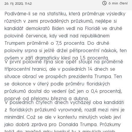
6 min čtení
26. říj 2020, 11:42
Podíváme-li se na statistiku, která průměruje výsledky
různých v zemi prováděných průzkumů, nejlépe si
kandidát demokratů Biden vedl na Floridě ve druhé
polovině července, kdy vedl nad republikánem
Trumpem průměrně o 7,5 procenta. Do druhé
poloviny srpna si ještě držel pětiprocentní náskok, ten
ovšem v září dramaticky klesl na 1,5 procenta.
V první polovině října sice opět stoupl na průměrně
tříprocentní hranici, ale v posledních 14 dnech se
situace obrací ve prospěch prezidenta Trumpa. Ten
se dokonce v úterý podle průměru floridských
průzkumů dostal do vedení (ač jen o 0,4 procenta),
poprvé od přelomu března a dubna.
V posledních čtyřech dnech vycházejí oba kandidáti
z floridských průzkumů vyrovnaně, rozdíl mezi nimi je
minimální. Což se ale v kontextu minulých voleb jeví
jako dobrá zpráva pro Donalda Trumpa. Průzkumy