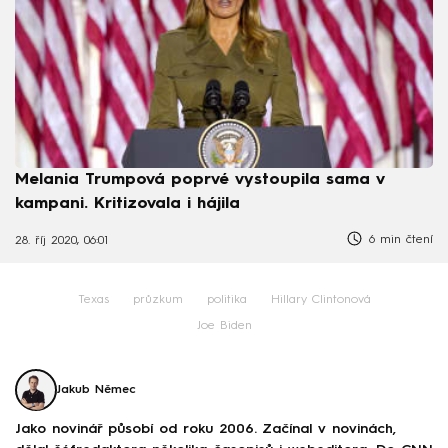
Melania Trumpová poprvé vystoupila sama v
kampani. Kritizovala i hájila
6 min čtení
28. říj 2020, 06:01
Texas
průzkum
politika
Hillary Clintonová
Joe Biden
Jakub Němec
Jako novinář působí od roku 2006. Začínal v novinách,