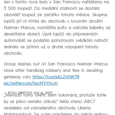
Jen v tomto roce bylo v San Franciscu nahlášeno na
3 500 loupeží. Do mediální známosti se dostala
obzvlášť loupež ze začátku tohoto měsíce. Skupina
lupičů při ní vtrhla do obchodu s luxusním zbožím
Neiman Marcus, rozmlátila pulty a odcizila kabelky za
desetitisíce dolarů. Úprk lupičů do připravených
automobilů se podařilo pohotovým svědkům natočit.
Jednalo se přitom už o druhé vyloupení tohoto
obchodu.
Group dashes out of San Francisco Neiman Marcus
store after handbag robbery and flee in awaiting
getaway cars
https://t.co/gAL2VriW78
pic.twitter.com/tpxMYYhLvh
— KTVU (@KTVU)
July 6, 2021
„Nemůžu tomu uvěřit. Jsem šokovaná, protože tohle
by se přeci nemělo stávat,“ řekla stanici ABC7
nedaleko od vykradeného obchodu Liberia
Maldonadová. Se svým manželem do města jednou