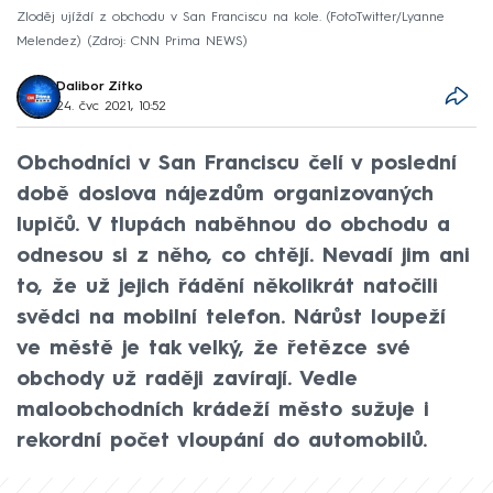
Zloděj ujíždí z obchodu v San Franciscu na kole. (FotoTwitter/Lyanne
Melendez)
Zdroj: CNN Prima NEWS
Dalibor Zítko
24. čvc 2021, 10:52
Obchodníci v San Franciscu čelí v poslední
době doslova nájezdům organizovaných
lupičů. V tlupách naběhnou do obchodu a
odnesou si z něho, co chtějí. Nevadí jim ani
to, že už jejich řádění několikrát natočili
svědci na mobilní telefon. Nárůst loupeží
ve městě je tak velký, že řetězce své
obchody už raději zavírají. Vedle
maloobchodních krádeží město sužuje i
rekordní počet vloupání do automobilů.