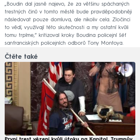
„Boudin dal jasně najevo, že za většinu spáchaných
trestných činů v tomto městě bude pravděpodobněji
následovat pouze domluva, ale nikoliv cela. Zločinci
to vědí, využívají této skutečnosti a my ostatní kvůli
tomu trpíme,“ kritizoval kroky Boudina policejní šéf
sanfranciských policejních odborů Tony Montoya.
Čtěte také
První trest vězení kvůli útoku na Kapitol. Trumpův