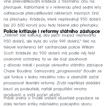
vině překvalifikování krádeže z trestného činu na
přestupek. Kaliforňané si v referendu před sedmi lety
odhlasovali překvalifikování některých trestných činů
na přestupky. Krádeže, které nepřesahují 950 dolarů
(asi 20 600 korun) jsou tedy řešené jako přestupky.
Policie kritizuje i reformy státního zástupce
„Někteří lidé kalkulují, aby jejich loupež nepřesáhla
950 dolarů, ale byla do výše 949 dolarů,“ řekl na
tiskové konferenci šéf sanfranciské policie William
Scott. Krádeže do 950 dolarů má podle něj řešit
soukromá ochranka, ta se ale bojí zasahovat
z důvodu médií i postoje okresního státního zástupce
Chase Boudina. Samozvaný „progresivista“ Boudin se
ujal funkce v lednu minulého roku a okamžitě začal
prosazovat liberální reformy. Zrušil například skládání
kaucí za podezřelé, nařídil propuštění mnoha
recidivistů a snížil počet vězňů.
Právě snaha o trvalé snížení vězeňské populace se
stala terčem kritiky městského policejního sboru.