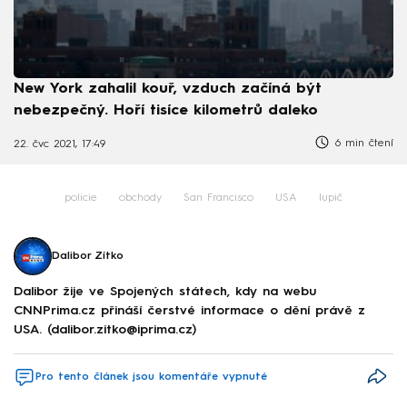
New York zahalil kouř, vzduch začíná být
nebezpečný. Hoří tisíce kilometrů daleko
6 min čtení
22. čvc 2021, 17:49
policie
obchody
San Francisco
USA
lupič
Dalibor Zítko
Dalibor žije ve Spojených státech, kdy na webu
CNNPrima.cz přináší čerstvé informace o dění právě z
USA. (dalibor.zitko@iprima.cz)
Pro tento článek jsou komentáře vypnuté