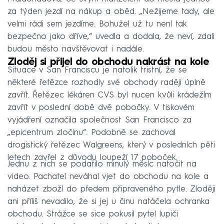
za týden jezdí na nákup a oběd. „Nežijeme tady, ale
velmi rádi sem jezdíme. Bohužel už tu není tak
bezpečno jako dříve,“ uvedla a dodala, že neví, zdali
budou město navštěvovat i nadále.
Zloděj si přijel do obchodu nakrást na kole
Situace v San Franciscu je natolik tristní, že se
některé řetězce rozhodly své obchody raději úplně
zavřít. Řetězec lékáren CVS byl nucen kvůli krádežím
zavřít v poslední době dvě pobočky. V tiskovém
vyjádření označila společnost San Francisco za
„epicentrum zločinu“. Podobně se zachoval
drogistický řetězec Walgreens, který v posledních pěti
letech zavřel z důvodu loupeží 17 poboček.
Jednu z nich se podařilo minulý měsíc natočit na
video. Pachatel neváhal vjet do obchodu na kole a
naházet zboží do předem připraveného pytle. Zloději
ani příliš nevadilo, že si jej u činu natáčela ochranka
obchodu. Strážce se sice pokusil pytel lupiči