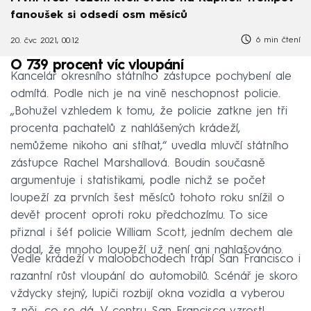
fanoušek si odsedí osm měsíců
6 min čtení
20. čvc 2021, 00:12
O 739 procent víc vloupání
Kancelář okresního státního zástupce pochybení ale
odmítá. Podle nich je na vině neschopnost policie.
„Bohužel vzhledem k tomu, že policie zatkne jen tři
procenta pachatelů z nahlášených krádeží,
nemůžeme nikoho ani stíhat,“ uvedla mluvčí státního
zástupce Rachel Marshallová. Boudin současně
argumentuje i statistikami, podle nichž se počet
loupeží za prvních šest měsíců tohoto roku snížil o
devět procent oproti roku předchozímu. To sice
přiznal i šéf policie William Scott, jedním dechem ale
dodal, že mnoho loupeží už není ani nahlašováno.
Vedle krádeží v maloobchodech trápí San Francisco i
razantní růst vloupání do automobilů. Scénář je skoro
vždycky stejný, lupiči rozbijí okna vozidla a vyberou