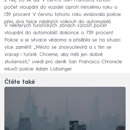
z něj, co se dá. V centru San Francisca vzrostl
počet vloupání do vozidel oproti minulému roku o
139 procent. V červnu tohoto roku evidovala policie
přes dva tisíce násilných vniknutí do automobilů.
V některých turistických zónách vzrostl počet
vloupání do automobilů dokonce o 739 procent.
Policie si je situace vědoma a přislíbila se na situaci
více zaměřit. „Město se znovuotevírá a s tím se
vracejí i turisté. Chceme, aby měli jen dobré
zkušenosti,“ uvedl pro deník San Francisco Chronicle
mluvčí policie Adam Lobsinger.
Čtěte také