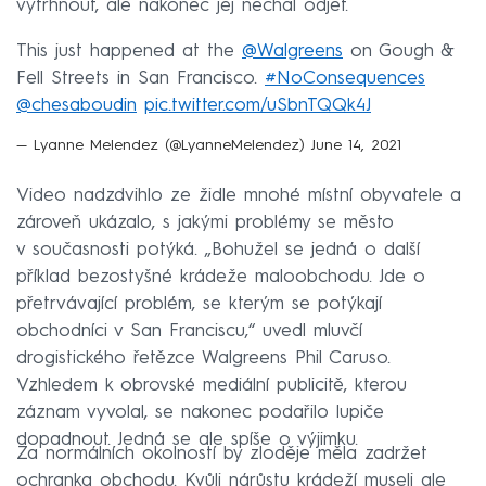
vytrhnout, ale nakonec jej nechal odjet.
This just happened at the
@Walgreens
on Gough &
Fell Streets in San Francisco.
#NoConsequences
@chesaboudin
pic.twitter.com/uSbnTQQk4J
— Lyanne Melendez (@LyanneMelendez)
June 14, 2021
Video nadzdvihlo ze židle mnohé místní obyvatele a
zároveň ukázalo, s jakými problémy se město
v současnosti potýká. „Bohužel se jedná o další
příklad bezostyšné krádeže maloobchodu. Jde o
přetrvávající problém, se kterým se potýkají
obchodníci v San Franciscu,“ uvedl mluvčí
drogistického řetězce Walgreens Phil Caruso.
Vzhledem k obrovské mediální publicitě, kterou
záznam vyvolal, se nakonec podařilo lupiče
dopadnout. Jedná se ale spíše o výjimku.
Za normálních okolností by zloděje měla zadržet
ochranka obchodu. Kvůli nárůstu krádeží museli ale