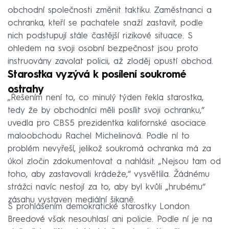
obchodní společnosti změnit taktiku. Zaměstnanci a
ochranka, kteří se pachatele snaží zastavit, podle
nich podstupují stále častější rizikové situace. S
ohledem na svoji osobní bezpečnost jsou proto
instruovány zavolat policii, až zloděj opustí obchod.
Starostka vyzývá k posílení soukromé
ostrahy
„Řešením není to, co minulý týden řekla starostka,
tedy že by obchodníci měli posílit svoji ochranku,“
uvedla pro CBS5 prezidentka kalifornské asociace
maloobchodu Rachel Michelinová. Podle ní to
problém nevyřeší, jelikož soukromá ochranka má za
úkol zločin zdokumentovat a nahlásit. „Nejsou tam od
toho, aby zastavovali krádeže,“ vysvětlila. Žádnému
strážci navíc nestojí za to, aby byl kvůli „hrubému“
zásahu vystaven mediální šikaně.
S prohlášením demokratické starostky London
Breedové však nesouhlasí ani policie. Podle ní je na