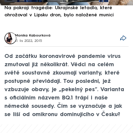
Na pokraji tragédie: Ukrajinské letadlo, které
P
ohrožoval v Lipsku dron, bylo naložené municí
e
Monika Kabourková
11. lis 2022, 20:15
Od začátku koronavirové pandemie virus
zmutoval již několikrát. Vědci na celém
světě soustavně zkoumají varianty, které
postupně převládají. Tou poslední, jež
vzbuzuje obavy, je „pekelný pes“. Varianta
s oficiálním názvem BQ.1 trápí i naše
německé sousedy. Čím se vyznačuje a jak
se liší od omikronu dominujícího v Česku?