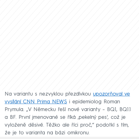
Na variantu s nezvyklou přezdívkou
upozorňoval ve
vysílání CNN Prima NEWS
i epidemiolog Roman
Prymula. „V Německu řeší nové varianty – BQ.1, BQ.1.1
a BF. První jmenované se říká ‚pekelný pes‘, což je
vyloženě děsivé. Těžko ale říci proč,“ podotkl s tím,
že je to varianta na bázi omikronu.