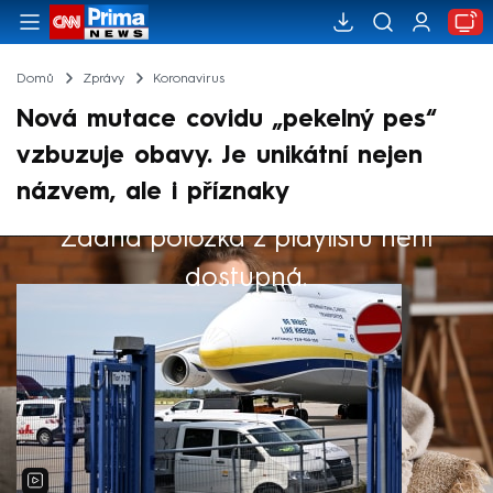
Domů
Zprávy
Koronavirus
Nová mutace covidu „pekelný pes“
vzbuzuje obavy. Je unikátní nejen
názvem, ale i příznaky
Žádná položka z playlistu není
Výběr redakce
dostupná.