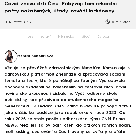
Covid znovu drtí Čínu. Přibývají tam rekordní
počty nakažených, úřady zavádí lockdowny
6 min čtení
11. lis 2022, 07:33
pes
zdraví
Německo
vědci
Evropa
Monika Kabourková
Věnuje se převážně zdravotnickým tématům. Komunikuje s
dárcovskou platformou Znesnáze a zpracovává sociální
témata a texty, které pomáhají potřebným. Vystudovala
obchodní akademii se zaměřením na cestovní ruch. První
novinářské zkušenosti získala na Vyšší odborné škole
publicistiky, kde přispívala do studentského magazínu
Generace20. K redakci CNN Prima NEWS se připojila zprvu
jako stážistka, posléze jako redaktorka v roce 2020. Od
roku 2025 se stala posilou editorského týmu CNN Prima
NEWS. Mezi její záliby patří čtení do brzkých ranních hodin,
multitasking, cestování a čas trávený se zvířaty a přáteli.