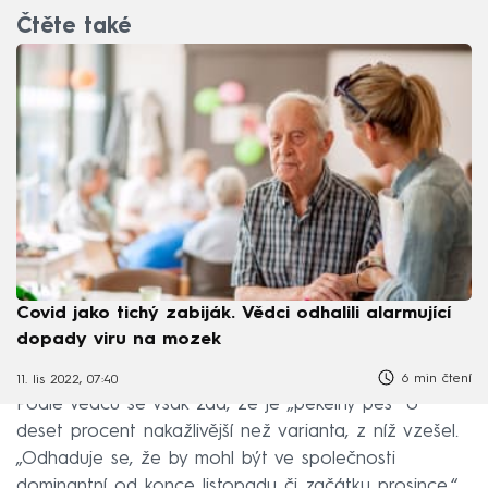
Čtěte také
Covid jako tichý zabiják. Vědci odhalili alarmující
dopady viru na mozek
6 min čtení
11. lis 2022, 07:40
Podle vědců se však zdá, že je „pekelný pes“ o
deset procent nakažlivější než varianta, z níž vzešel.
„Odhaduje se, že by mohl být ve společnosti
dominantní od konce listopadu či začátku prosince,“