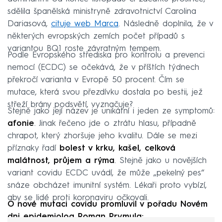
sdělila španělská ministryně zdravotnictví Carolina
Dariasová,
cituje web Marca
. Následně doplnila, že v
některých evropských zemích počet případů s
variantou BQ.1 roste závratným tempem.
Podle Evropského střediska pro kontrolu a prevenci
nemocí (ECDC) se očekává, že v příštích týdnech
překročí varianta v Evropě 50 procent. Čím se
mutace, která svou přezdívku dostala po bestii, jež
střeží brány podsvětí, vyznačuje?
Stejně jako její název je unikátní i jeden ze symptomů:
afonie
. Jinak řečeno jde o ztrátu hlasu, případně
chrapot, který zhoršuje jeho kvalitu. Dále se mezi
příznaky řadí
bolest v krku, kašel, celková
malátnost, průjem a rýma
. Stejně jako u novějších
variant covidu ECDC uvádí, že může „pekelný pes“
snáze obcházet imunitní systém. Lékaři proto vybízí,
aby se lidé proti koronaviru očkovali.
O nové mutaci covidu promluvil v pořadu Novém
dni epidemiolog Roman Prymula: