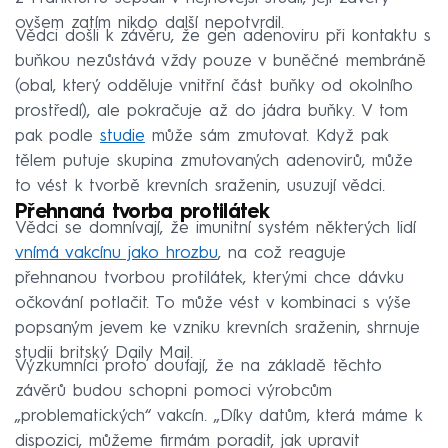
ovšem zatím nikdo další nepotvrdil.
Vědci došli k závěru, že gen adenoviru při kontaktu s
buňkou nezůstává vždy pouze v buněčné membráně
(obal, který odděluje vnitřní část buňky od okolního
prostředí), ale pokračuje až do jádra buňky. V tom
pak podle
studie
může sám zmutovat. Když pak
tělem putuje skupina zmutovaných adenovirů, může
to vést k tvorbě krevních sraženin, usuzují vědci.
Přehnaná tvorba protilátek
Vědci se domnívají, že imunitní systém některých lidí
vnímá vakcínu jako hrozbu
, na což reaguje
přehnanou tvorbou protilátek, kterými chce dávku
očkování potlačit. To může vést v kombinaci s výše
popsaným jevem ke vzniku krevních sraženin, shrnuje
studii britský Daily Mail.
Výzkumníci proto doufají, že na základě těchto
závěrů budou schopni pomoci výrobcům
„problematických“ vakcín. „Díky datům, která máme k
dispozici, můžeme firmám poradit, jak upravit