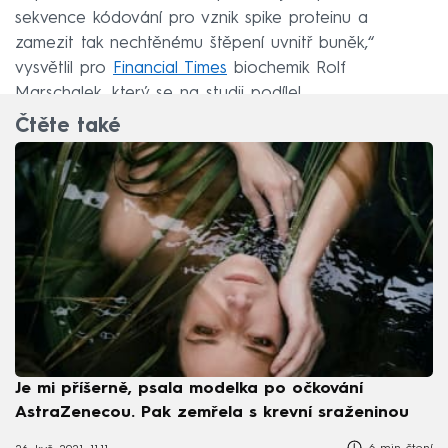
sekvence kódování pro vznik spike proteinu a
zamezit tak nechtěnému štěpení uvnitř buněk,“
vysvětlil pro
Financial Times
biochemik Rolf
Marschalek, který se na studii podílel.
Čtěte také
Je mi příšerně, psala modelka po očkování
AstraZenecou. Pak zemřela s krevní sraženinou