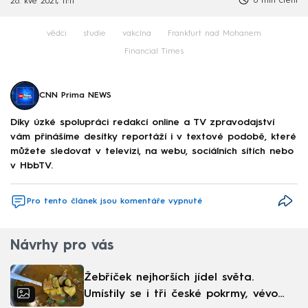
6 min čtení
26. kvě 2021, 11:11
vědci
studie
vakcína
Frankfurt nad Mohanem
Financial Times
CNN Prima NEWS
Díky úzké spolupráci redakcí online a TV zpravodajství
vám přinášíme desítky reportáží i v textové podobě, které
můžete sledovat v televizi, na webu, sociálních sítích nebo
v HbbTV.
Pro tento článek jsou komentáře vypnuté
Návrhy pro vás
Žebříček nejhorších jídel světa.
Umístily se i tři české pokrmy, vévodí