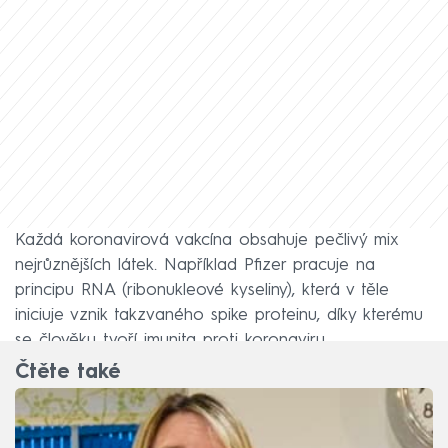
Každá koronavirová vakcína obsahuje pečlivý mix
nejrůznějších látek. Například Pfizer pracuje na
principu RNA (ribonukleové kyseliny), která v těle
iniciuje vznik takzvaného spike proteinu, díky kterému
se člověku tvoří imunita proti koronaviru.
Čtěte také