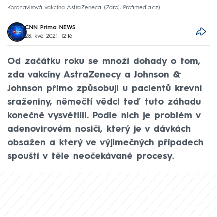
Koronavirová vakcína AstraZeneca
Zdroj: Profimedia.cz
CNN Prima NEWS
28. kvě 2021, 12:16
Od začátku roku se množí dohady o tom,
zda vakcíny AstraZenecy a Johnson &
Johnson přímo způsobují u pacientů krevní
sraženiny, němečtí vědci teď tuto záhadu
konečně vysvětlili. Podle nich je problém v
adenovirovém nosiči, který je v dávkách
obsažen a který ve výjimečných případech
spouští v těle neočekávané procesy.