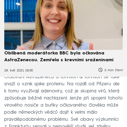
Oblíbená moderátorka BBC byla očkována
AstraZenecou. Zemřela s krevními sraženinami
6 min čtení
28. kvě 2021, 06:50
Očkování AstraZeneca a Johnson & Johnson se také
snaží o vznik spike proteinu. Na rozdíl od Pfizeru ale
k tomu využívají adenoviry, což je skupina virů, která
způsobuje běžné nachlazení. Jenže při spojení tohoto
virového nosiče a buňky očkovaného člověka může
podle německých vědců dojít k velmi málo
pravděpodobnému problému. Své obavy výzkumníci
z Frankfurtu sepsali v nejnovější studii, její závěry