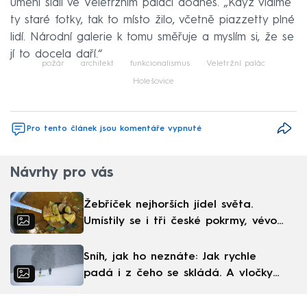
umění sídlí ve Veletržním paláci dodnes. „Když vidíme
ty staré fotky, tak to místo žilo, včetně piazzetty plné
lidí. Národní galerie k tomu směřuje a myslím si, že se
jí to docela daří.“
požár
architekt
funkcionalismus
Veletržní palác
Holešovice
Pro tento článek jsou komentáře vypnuté
Návrhy pro vás
Žebříček nejhorších jídel světa.
Umístily se i tři české pokrmy, vévodí
skandinávská kuchyně
Sníh, jak ho neznáte: Jak rychle
padá i z čeho se skládá. A vločky
nejsou bílé