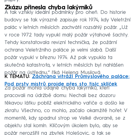
Zkázu přinesla chyba lakýrníků
A tak vznikly ideální podmínky pro oheň. Do historie
budovy se tak výrazně zapisuje rok 1974, kdy Veletržní
palác v letních měsících zachvátil rozsáhlý požár. „Už
v roce 1972 tady vypukl malý požár výtahové šachty.
Tehdy konstatovala revizní technička, že požární
ochrana Veletržního paláce je velmi slabá. Další
požár vypukl v březnu 1974. Až pak vypukla ta
skutečná katastrofa, v letních měsících byl nahlášen
požár na ústřednu,“ říká Helena Musilová.
K TÉMATU:
Záchrana vitráží Průmyslového paláce:
Pod prsty mistrů projde přes sto tisíc sklíček
Za požár mohla údajně chyba lakýrníků, kteří
pracovali na údržbě domu. Nechali bez dozoru
těkavou látku poblíž elektrického vařiče a došlo ke
zkratu. Všechno, co mohlo, začalo okamžitě hořet. V
momentě, kdy spadnul strop ve Velké dvoraně, se z
objektu stal komín. Klíčovým úkolem bylo, aby se
požár nerozšířil na zbytek Holešovic, a tak se