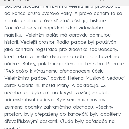
Budova sloužila intenzívnímu veletržnímu provozu až
do konce druhé světové války. A právě během té se
začala psát ne právě šťastná část její historie.
Nacházel se v ní například sklad židovského
majetku. „Veletržní palác má opravdu pohnutou
historii. Vedlejší prostor Radio palace byl používán
jako centrální registrace pro židovské spoluobčany,
kteří čekali ve Velké dvoraně a odtud odcházeli na
nádraží Bubny, pak transportem do Terezína. Po roce
1945 došlo k výraznému přehodnocení účelu
Veletržního paláce,“ povídá Helena Musilová, vedoucí
sbírek Galerie hl. města Prahy. A pokračuje: „Z
něčeho, co bylo určeno k vystavování, se stala
administrativní budova. Byly sem nastěhovány
zejména podniky zahraničního obchodu. Všechny
prostory byly přepaženy do kanceláří, byly odděleny
dřevotřískovými deskami. Všude byly pořadače na
papíry.“