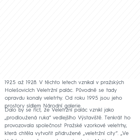
1925 až 1928. V těchto letech vznikal v pražských
Holešovicích Veletržní palác. Původně se tady
opravdu konaly veletrhy. Od roku 1995 jsou jeho
prostory sídlem Národní galerie.
Dalo by se říct, že Veletržní palác vznikl jako
„prodloužená ruka“ vedlejšího Výstaviště. Tenkrát ho
provozovala společnost Pražské vzorkové veletrhy,
která chtěla vytvořit přidružené „veletržní city“. „Ve