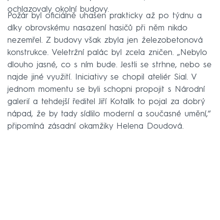
ochlazovaly okolní budovy.
Požár byl oficiálně uhašen prakticky až po týdnu a
díky obrovskému nasazení hasičů při něm nikdo
nezemřel. Z budovy však zbyla jen železobetonová
konstrukce. Veletržní palác byl zcela zničen. „Nebylo
dlouho jasné, co s ním bude. Jestli se strhne, nebo se
najde jiné využití. Iniciativy se chopil ateliér Sial. V
jednom momentu se byli schopni propojit s Národní
galerií a tehdejší ředitel Jiří Kotalík to pojal za dobrý
nápad, že by tady sídlilo moderní a současné umění,“
připomíná zásadní okamžiky Helena Doudová.