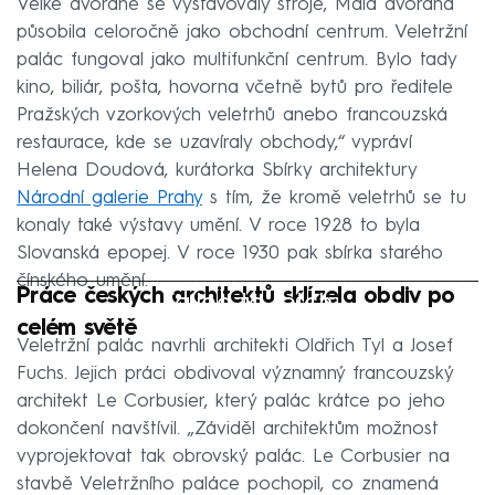
Velké dvoraně se vystavovaly stroje, Malá dvorana
působila celoročně jako obchodní centrum. Veletržní
palác fungoval jako multifunkční centrum. Bylo tady
kino, biliár, pošta, hovorna včetně bytů pro ředitele
Pražských vzorkových veletrhů anebo francouzská
restaurace, kde se uzavíraly obchody,“ vypráví
Helena Doudová, kurátorka Sbírky architektury
Národní galerie Prahy
s tím, že kromě veletrhů se tu
konaly také výstavy umění. V roce 1928 to byla
Slovanská epopej. V roce 1930 pak sbírka starého
čínského umění.
Práce českých architektů sklízela obdiv po
Failed to fetch
celém světě
Veletržní palác navrhli architekti Oldřich Tyl a Josef
Fuchs. Jejich práci obdivoval významný francouzský
architekt Le Corbusier, který palác krátce po jeho
dokončení navštívil. „Záviděl architektům možnost
vyprojektovat tak obrovský palác. Le Corbusier na
stavbě Veletržního paláce pochopil, co znamená