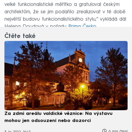
velké funkcionalistické měřítko a gratuloval českým
architektům, že se jim podařilo zrealizovat v té době
největší budovu funkcionalistického stylu,“ vykládá dál
Helena Doudová v pořadu
Prima Česko
.
Čtěte také
Za zdmi areálu valdické věznice: Na výstavu
mohou jen odsouzení nebo dozorci
6 min čtení
3. lis 2022, 16:42