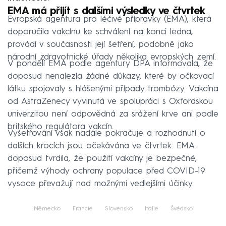
EMA má přijít s dalšími výsledky ve čtvrtek
Evropská agentura pro léčivé přípravky (EMA), která
doporučila vakcínu ke schválení na konci ledna,
provádí v současnosti její šetření, podobně jako
národní zdravotnické úřady několika evropských zemí.
V pondělí EMA podle agentury DPA informovala, že
doposud nenalezla žádné důkazy, které by očkovací
látku spojovaly s hlášenými případy trombózy. Vakcína
od AstraZenecy vyvinutá ve spolupráci s Oxfordskou
univerzitou není odpovědná za srážení krve ani podle
britského regulátora vakcín.
Vyšetřování však nadále pokračuje a rozhodnutí o
dalších krocích jsou očekávána ve čtvrtek. EMA
doposud tvrdila, že použití vakcíny je bezpečné,
přičemž výhody ochrany populace před COVID-19
vysoce převažují nad možnými vedlejšími účinky.
Německo
Francie
Slovensko
Itálie
Švédsko