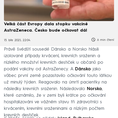
Velká část Evropy dala stopku vakcíně
AstraZeneca. Česko bude očkovat dál
6 min čtení
15. bře 2021, 22:04
Právě švédští sousedé Dánsko a Norsko hlásili
izolované případy krvácení, krevních sraženin a
nízkého množství krevních destiček u občanů po
podání vakcíny od AstraZenecy. A
Dánsko
jako
vůbec první země pozastavilo očkování touto látkou
už minulý týden. Reagovalo na úmrtí pacientky na
následky krevních sraženin. Následovalo
Norsko
,
které oznámilo, že v zemi byli krátce po očkování
hospitalizováni ve vážném stavu tři zdravotníci s
krvácením, krevními sraženinami a nízkým počtem
krevních destiček.