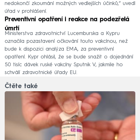
nedokončí zkoumání možných vedlejších účinků,“ uvedl
úřad v prohlášení.
Preventivní opatření i reakce na podezřelá
úmrtí
Ministerstva zdravotnictví Lucemburska a Kypru
označila pozastavení očkování touto vakcínou, než
bude k dispozici analýza EMA, za preventivní
opatření. Kypr ohlásil, že se bude snažit o dojednání
50 tisíc dávek ruské vakcíny Sputnik V, jakmile ho
schválí zdravotnické úřady EU.
Čtěte také