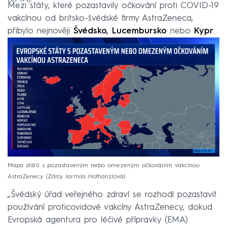
Mezi státy, které pozastavily očkování proti COVID-19
vakcínou od britsko-švédské firmy AstraZeneca,
přibylo nejnověji
Švédsko, Lucembursko
nebo
Kypr
.
Mapa států s pozastaveným nebo omezeným očkováním vakcínou
AstraZenecy
Zdroj: Jarmila Hofhanzlová
„Švédský úřad veřejného zdraví se rozhodl pozastavit
používání proticovidové vakcíny AstraZenecy, dokud
Evropská agentura pro léčivé přípravky (EMA)