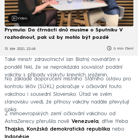
Video
Prymula: Do čtrnácti dnů musíme o Sputniku V
rozhodnout, pak už by mohlo být pozdě
6 min čtení
15. bře 2021, 22:48
Také ministr zdravotnictví Jan Blatný novinářům v
pondělí řekl, že se neprokázala souvislost podání
vakcíny s případy výskytu krevních sraženin.
Na základě doporučení místního Státního ústavu pro
kontrolu léčiv (SÚKL) pokračuje v očkování touto
vakcínou i sousední Slovensko. Úřad ve svém
stanovisku uvedl, že přínosy vakcíny nadále převyšují
rizika.
Z mimoevropských zemí očkování vakcínou od
AstraZenecy přerušila nově
Venezuela
, dříve třeba
Thajsko, Konžská demokratická republika
nebo
Indonésie
.