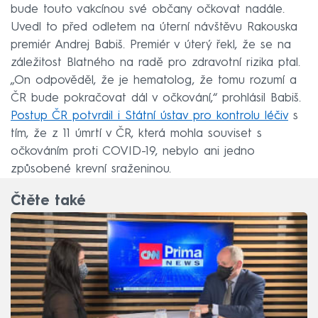
bude touto vakcínou své občany očkovat nadále.
Uvedl to před odletem na úterní návštěvu Rakouska
premiér Andrej Babiš. Premiér v úterý řekl, že se na
záležitost Blatného na radě pro zdravotní rizika ptal.
„On odpověděl, že je hematolog, že tomu rozumí a
ČR bude pokračovat dál v očkování,“ prohlásil Babiš.
Postup ČR potvrdil i Státní ústav pro kontrolu léčiv
s
tím, že z 11 úmrtí v ČR, která mohla souviset s
očkováním proti COVID-19, nebylo ani jedno
způsobené krevní sraženinou.
Čtěte také