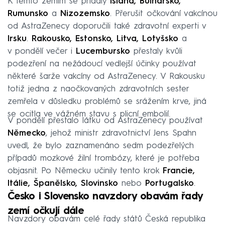
K těmto zemím se přidaly
Island, Bulharsko,
Rumunsko
a
Nizozemsko
. Přerušit očkování vakcínou
od AstraZenecy doporučili také zdravotní experti v
Irsku
.
Rakousko, Estonsko, Litva, Lotyšsko
a
v pondělí večer i
Lucembursko
přestaly kvůli
podezření na nežádoucí vedlejší účinky používat
některé šarže vakcíny od AstraZenecy. V Rakousku
totiž jedna z naočkovaných zdravotních sester
zemřela v důsledku problémů se srážením krve, jiná
se ocitla ve vážném stavu s plicní embolií.
V pondělí přestalo látku od AstraZenecy používat
Německo
, jehož ministr zdravotnictví Jens Spahn
uvedl, že bylo zaznamenáno sedm podezřelých
případů mozkové žilní trombózy, které je potřeba
objasnit. Po Německu učinily tento krok
Francie,
Itálie, Španělsko, Slovinsko
nebo
Portugalsko
.
Česko i Slovensko navzdory obavám řady
zemí očkují dále
Navzdory obavám celé řady států Česká republika