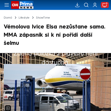
Domů
Lifestyle
ShowTime
Vémolova lvice Elsa nezůstane sama.
MMA zápasník si k ní pořídí další
šelmu
Žádná položka z playlistu není
Výběr redakce
dostupná.