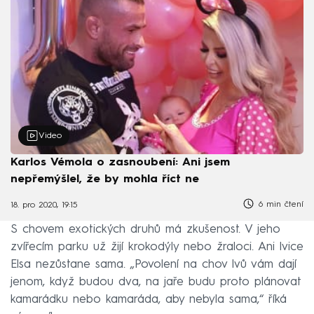
Video
Karlos Vémola o zasnoubení: Ani jsem
nepřemýšlel, že by mohla říct ne
6 min čtení
18. pro 2020, 19:15
S chovem exotických druhů má zkušenost. V jeho
zvířecím parku už žijí krokodýly nebo žraloci. Ani lvice
Elsa nezůstane sama. „Povolení na chov lvů vám dají
jenom, když budou dva, na jaře budu proto plánovat
kamarádku nebo kamaráda, aby nebyla sama,“ říká