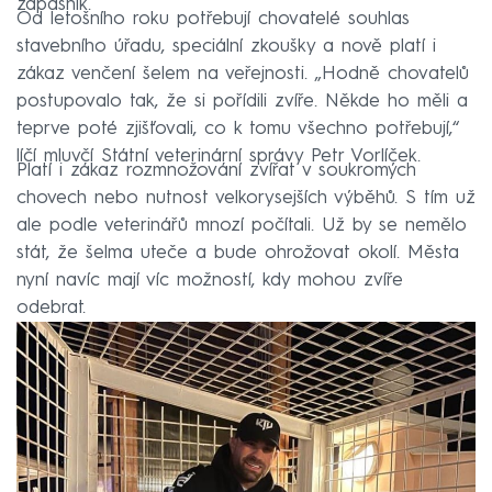
zápasník.
Od letošního roku potřebují chovatelé souhlas
stavebního úřadu, speciální zkoušky a nově platí i
zákaz venčení šelem na veřejnosti. „Hodně chovatelů
postupovalo tak, že si pořídili zvíře. Někde ho měli a
teprve poté zjišťovali, co k tomu všechno potřebují,“
líčí mluvčí Státní veterinární správy Petr Vorlíček.
Platí i zákaz rozmnožování zvířat v soukromých
chovech nebo nutnost velkorysejších výběhů. S tím už
ale podle veterinářů mnozí počítali. Už by se nemělo
stát, že šelma uteče a bude ohrožovat okolí. Města
nyní navíc mají víc možností, kdy mohou zvíře
odebrat.