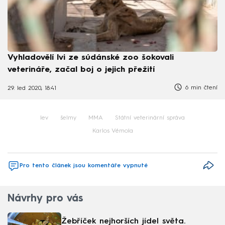
Vyhladovělí lvi ze súdánské zoo šokovali
veterináře, začal boj o jejich přežití
6 min čtení
29. led 2020, 18:41
lev
šelmy
MMA
Státní veterinární správa
Karlos Vémola
Pro tento článek jsou komentáře vypnuté
Návrhy pro vás
Žebříček nejhorších jídel světa.