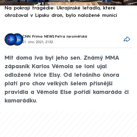
Na pokraji tragédie: Ukrajinské letadlo, které
P
ohrožoval v Lipsku dron, bylo naložené municí
e
CNN Prima NEWS
,
Petra Jaroměřská
21. úno 2021, 21:32
Mít doma lva byl jeho sen. Známý MMA
zápasník Karlos Vémola se loni ujal
odložené lvice Elsy. Od letošního února
platí pro chov velkých šelem přísnější
pravidla a Vémola Else pořídí kamaráda či
kamarádku.