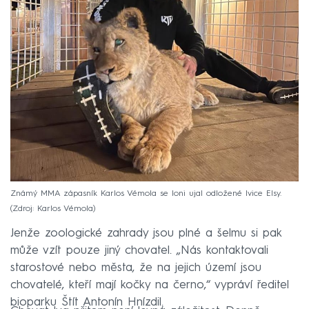
Známý MMA zápasník Karlos Vémola se loni ujal odložené lvice Elsy.
Zdroj: Karlos Vémola
Jenže zoologické zahrady jsou plné a šelmu si pak
může vzít pouze jiný chovatel. „Nás kontaktovali
starostové nebo města, že na jejich území jsou
chovatelé, kteří mají kočky na černo,“ vypráví ředitel
bioparku Štít Antonín Hnízdil.