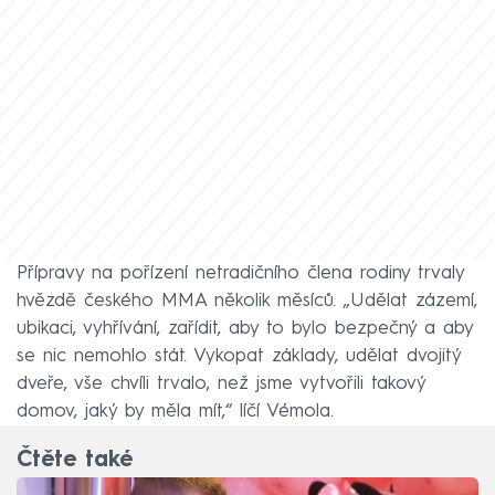
Přípravy na pořízení netradičního člena rodiny trvaly
hvězdě českého MMA několik měsíců. „Udělat zázemí,
ubikaci, vyhřívání, zařídit, aby to bylo bezpečný a aby
se nic nemohlo stát. Vykopat základy, udělat dvojitý
dveře, vše chvíli trvalo, než jsme vytvořili takový
domov, jaký by měla mít,“ líčí Vémola.
Čtěte také