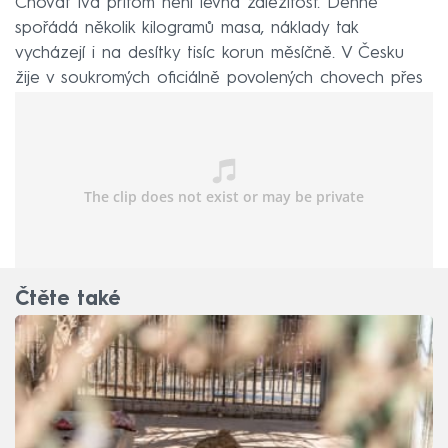
Chovat lva přitom není levná záležitost. Denně
spořádá několik kilogramů masa, náklady tak
vycházejí i na desítky tisíc korun měsíčně. V Česku
žije v soukromých oficiálně povolených chovech přes
padesát velkých šelem.
Čtěte také