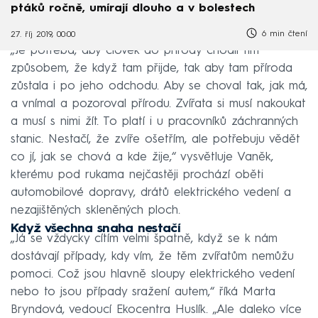
ptáků ročně, umírají dlouho a v bolestech
6 min čtení
27. říj 2019, 00:00
„Je potřeba, aby člověk do přírody chodil tím
způsobem, že když tam přijde, tak aby tam příroda
zůstala i po jeho odchodu. Aby se choval tak, jak má,
a vnímal a pozoroval přírodu. Zvířata si musí nakoukat
a musí s nimi žít. To platí i u pracovníků záchranných
stanic. Nestačí, že zvíře ošetřím, ale potřebuju vědět
co jí, jak se chová a kde žije,“ vysvětluje Vaněk,
kterému pod rukama nejčastěji prochází oběti
automobilové dopravy, drátů elektrického vedení a
nezajištěných skleněných ploch.
Když všechna snaha nestačí
„Já se vždycky cítím velmi špatně, když se k nám
dostávají případy, kdy vím, že těm zvířatům nemůžu
pomoci. Což jsou hlavně sloupy elektrického vedení
nebo to jsou případy sražení autem,“ říká Marta
Bryndová, vedoucí Ekocentra Huslík. „Ale daleko více