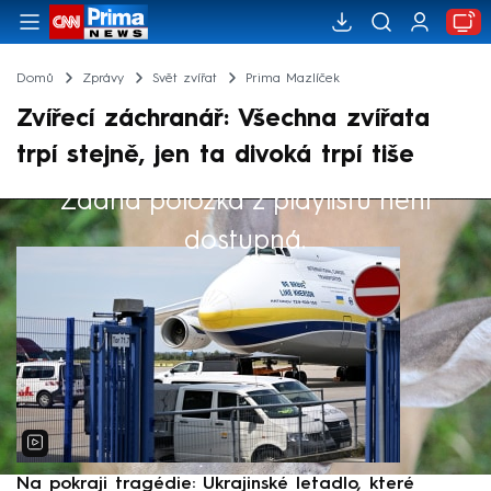
Domů
Zprávy
Svět zvířat
Prima Mazlíček
Zvířecí záchranář: Všechna zvířata
trpí stejně, jen ta divoká trpí tiše
Žádná položka z playlistu není
Výběr redakce
dostupná.
Na pokraji tragédie: Ukrajinské letadlo, které
P