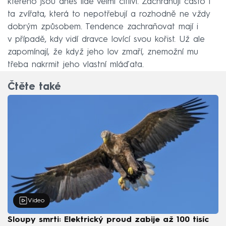
kterého jsou dnes lidé velmi citliví. Zachraňují často i
ta zvířata, která to nepotřebují a rozhodně ne vždy
dobrým způsobem. Tendence zachraňovat mají i
v případě, kdy vidí dravce lovící svou kořist. Už ale
zapomínají, že když jeho lov zmaří, znemožní mu
třeba nakrmit jeho vlastní mláďata.
Čtěte také
Video
Sloupy smrti: Elektrický proud zabije až 100 tisíc