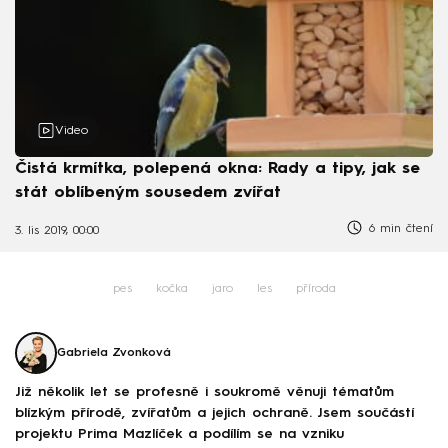
Video
Čistá krmítka, polepená okna: Rady a tipy, jak se
stát oblíbeným sousedem zvířat
6 min čtení
3. lis 2019, 00:00
pes
kočka
jaro
les
příroda
Gabriela Zvonková
Již několik let se profesně i soukromě věnuji tématům
blízkým přírodě, zvířatům a jejich ochraně. Jsem součástí
projektu Prima Mazlíček a podílím se na vzniku