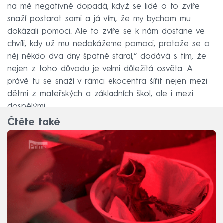
na mě negativně dopadá, když se lidé o to zvíře
snaží postarat sami a já vím, že my bychom mu
dokázali pomoci. Ale to zvíře se k nám dostane ve
chvíli, kdy už mu nedokážeme pomoci, protože se o
něj někdo dva dny špatně staral,“ dodává s tím, že
nejen z toho důvodu je velmi důležitá osvěta. A
právě tu se snaží v rámci ekocentra šířit nejen mezi
dětmi z mateřských a základních škol, ale i mezi
dospělými.
Čtěte také