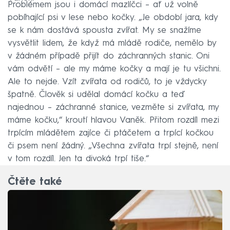
Problémem jsou i domácí mazlíčci – ať už volně
pobíhající psi v lese nebo kočky. „Je období jara, kdy
se k nám dostává spousta zvířat. My se snažíme
vysvětlit lidem, že když má mládě rodiče, nemělo by
v žádném případě přijít do záchranných stanic. Oni
vám odvětí – ale my máme kočky a mají je tu všichni.
Ale to nejde. Vzít zvířata od rodičů, to je vždycky
špatně. Člověk si udělal domácí kočku a teď
najednou – záchranné stanice, vezměte si zvířata, my
máme kočku,“ kroutí hlavou Vaněk. Přitom rozdíl mezi
trpícím mládětem zajíce či ptáčetem a trpící kočkou
či psem není žádný. „Všechna zvířata trpí stejně, není
v tom rozdíl. Jen ta divoká trpí tiše.“
Čtěte také