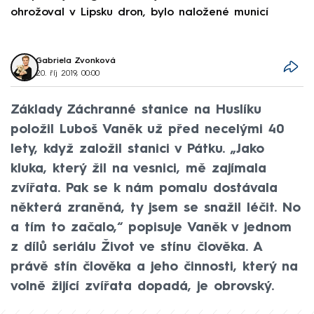
ohrožoval v Lipsku dron, bylo naložené municí
e
Gabriela Zvonková
20. říj 2019, 00:00
Základy Záchranné stanice na Huslíku
položil Luboš Vaněk už před necelými 40
lety, když založil stanici v Pátku. „Jako
kluka, který žil na vesnici, mě zajímala
zvířata. Pak se k nám pomalu dostávala
některá zraněná, ty jsem se snažil léčit. No
a tím to začalo,“ popisuje Vaněk v jednom
z dílů seriálu Život ve stínu člověka. A
právě stín člověka a jeho činnosti, který na
volně žijící zvířata dopadá, je obrovský.