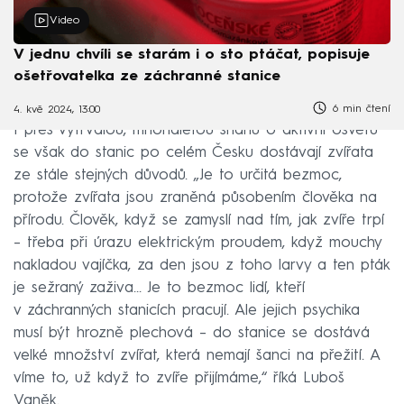
Video
V jednu chvíli se starám i o sto ptáčat, popisuje
ošetřovatelka ze záchranné stanice
6 min čtení
4. kvě 2024, 13:00
I přes vytrvalou, mnohaletou snahu o aktivní osvětu
se však do stanic po celém Česku dostávají zvířata
ze stále stejných důvodů. „Je to určitá bezmoc,
protože zvířata jsou zraněná působením člověka na
přírodu. Člověk, když se zamyslí nad tím, jak zvíře trpí
– třeba při úrazu elektrickým proudem, když mouchy
nakladou vajíčka, za den jsou z toho larvy a ten pták
je sežraný zaživa… Je to bezmoc lidí, kteří
v záchranných stanicích pracují. Ale jejich psychika
musí být hrozně plechová – do stanice se dostává
velké množství zvířat, která nemají šanci na přežití. A
víme to, už když to zvíře přijímáme,“ říká Luboš
Vaněk.