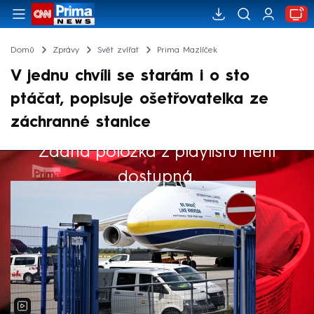
Domů
Zprávy
Svět zvířat
Prima Mazlíček
V jednu chvíli se starám i o sto
ptáčat, popisuje ošetřovatelka ze
záchranné stanice
Žádná položka z playlistu není
Výběr redakce
dostupná.