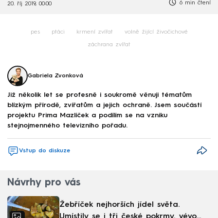
6 min čtení
20. říj 2019, 00:00
pes
ptáci
krmení zvířat
volně žijící živočichové
záchrana zvířat
Gabriela Zvonková
Již několik let se profesně i soukromě věnuji tématům
blízkým přírodě, zvířatům a jejich ochraně. Jsem součástí
projektu Prima Mazlíček a podílím se na vzniku
stejnojmenného televizního pořadu.
Vstup do diskuze
Návrhy pro vás
Žebříček nejhorších jídel světa.
Umístily se i tři české pokrmy, vévodí