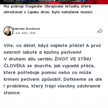
Na pokraji tragédie: Ukrajinské letadlo, které
P
ohrožoval v Lipsku dron, bylo naložené municí
e
Gabriela Zvonková
4. kvě 2024, 13:00
Víte, co dělat, když najdete ptáče? A proč
nekrmit labutě a kachny pečivem?
V druhém dílu seriálu ŽIVOT VE STÍNU
ČLOVĚKA se dozvíte, jak vypadá ptáče,
které potřebuje pomoc nebo co může
krmení pečivem způsobit. Dotkneme se ale
i problému, který trápí všechny záchranné
stanice.