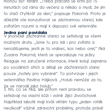
mohou být fatální. „Třeba ptáčata se krmí po 15
minutách od rána do večera a někdo si myslí, že jim
to stačí čtyřikrát za den,“ popisuje Pokorná. Proto je
důležité vše konzultovat se záchrannou stanicí, kde
zvířatům rozumí a mají k dispozici své veterináře.
Jedna paní povídala
V jinonické záchranné stanici se setkávají se všemi
možnými druhy. „Jsme tu pro lidi i pro zvířata a
nerozlišujeme, jestli je to vrabec, kos nebo orel,“ říká
Zuzana Pokorná, která se specializuje na ježky.
Reaguje na zaručené informace, které kolují zejména
po sociálních sítích a dělají ze záchranných stanic
pouze „hotely pro vybrané“. To potvrzuje i jejich
veterinářka Pavlína Hájková. „Holub nemůže za to,
že se narodil jako holub.“
S tím, co se říká, ale přitom není pravdou, se
setkávají na vlastní kůži i volně žijící živočichové.
Například labutě mají kvůli větám typu „jeden rohlík
neuškodí“ vážné zdravotní problémy, protože právě