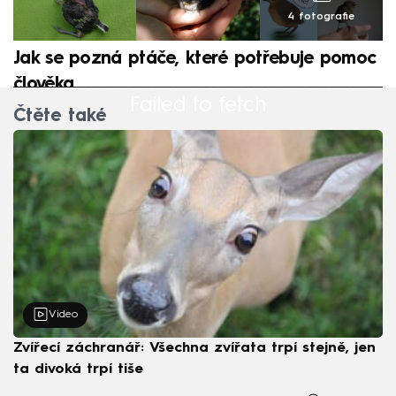
4 fotografie
Jak se pozná ptáče, které potřebuje pomoc
člověka
Failed to fetch
Čtěte také
Video
Zvířecí záchranář: Všechna zvířata trpí stejně, jen
ta divoká trpí tiše