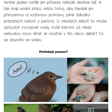
tenhle jeden rohlík jim přinese několik desítek lidí. A
tak mají vodní ptáci, místo toho, aby hledali jim
přirozenou a výživnou potravu, plné žaludky
prázdných kalorií z pečiva. U mladých labutí to může
způsobit vývojové vady, kvůli kterým už nikdy
nebudou moci létat. Je možné s tím něco dělat? To
se dozvíte ve videu.