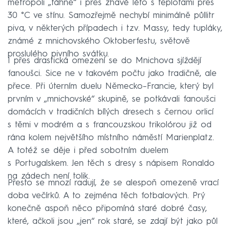
metropoli „táhne“ i přes žhavé léto s teplotami přes
30 °C ve stínu. Samozřejmě nechybí minimálně půllitr
piva, v některých případech i tzv. Massy, tedy tupláky,
známé z mnichovského Oktoberfestu, světově
proslulého pivního svátku.
I přes drastická omezení se do Mnichova sjíždějí
fanoušci. Sice ne v takovém počtu jako tradičně, ale
přece. Při úterním duelu Německo–Francie, který byl
prvním v „mnichovské“ skupině, se potkávali fanoušci
domácích v tradičních bílých dresech s černou orlicí
s těmi v modrém a s francouzskou trikolórou již od
rána kolem největšího místního náměstí Marienplatz.
A totéž se děje i před sobotním duelem
s Portugalskem. Jen těch s dresy s nápisem Ronaldo
na zádech není tolik.
Přesto se mnozí radují, že se alespoň omezeně vrací
doba večírků. A to zejména těch fotbalových. Prý
konečně aspoň něco připomíná staré dobré časy,
které, ačkoli jsou „jen“ rok staré, se zdají být jako půl