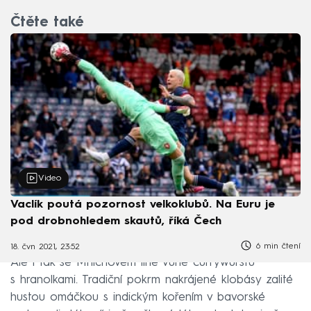
Čtěte také
Video
Vaclík poutá pozornost velkoklubů. Na Euru je
pod drobnohledem skautů, říká Čech
6 min čtení
18. čvn 2021, 23:52
Ale i tak se Mnichovem line vůně currywurstu
s hranolkami. Tradiční pokrm nakrájené klobásy zalité
hustou omáčkou s indickým kořením v bavorské