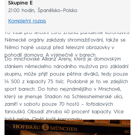
Skupina E
21:00 hodin, Španělsko–Polsko
Kompletní rozpis
To však pro letošní Euro zhatila pandemie koronaviru.
Německé orgány zakázaly shromažďování, takže se
Němci hojně usazují před televizní obrazovky v
pohodlí domova. A výjimečně v barech.
Do mnichovské Allianz Areny, která je domovským
stánkem německého národního mužstva pro základní
skupinu, může přijít pouze pětina diváků, tedy pouze
14 500 z kapacity 75 tisíc. Podobné je to ve zdejších
sport barech. Do toho nejznámějšího v Mnichově,
který se jmenuje Stadion na Schleissheimerské ulici,
zamíří v sobotu pouze 70 hostů –⁠ fotbalových
fanoušků. Obsadí zhruba 40 procent kapacity. Více
totiž nelze. Opět kvůli koronaviru.