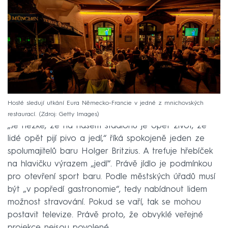
Hosté sledují utkání Eura Německo-Francie v jedné z mnichovských
restaurací.
Zdroj: Getty Images
„Je hezké, že na našem stadionu je opět život, že
lidé opět pijí pivo a jedí,“ říká spokojeně jeden ze
spolumajitelů baru Holger Britzius. A trefuje hřebíček
na hlavičku výrazem „jedí“. Právě jídlo je podmínkou
pro otevření sport baru. Podle městských úřadů musí
být „v popředí gastronomie“, tedy nabídnout lidem
možnost stravování. Pokud se vaří, tak se mohou
postavit televize. Právě proto, že obvyklé veřejné
projekce nejsou povolené.