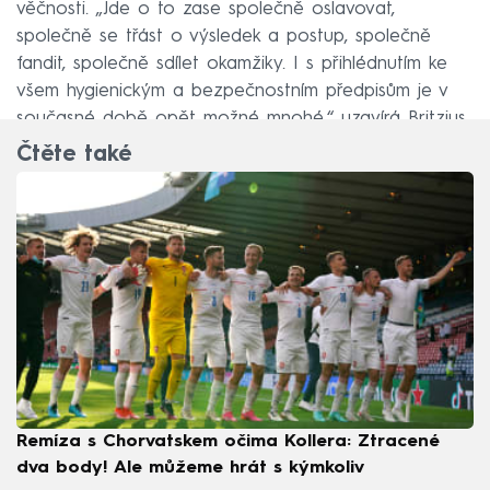
věčnosti. „Jde o to zase společně oslavovat,
společně se třást o výsledek a postup, společně
fandit, společně sdílet okamžiky. I s přihlédnutím ke
všem hygienickým a bezpečnostním předpisům je v
současné době opět možné mnohé,“ uzavírá Britzius.
Čtěte také
Remíza s Chorvatskem očima Kollera: Ztracené
dva body! Ale můžeme hrát s kýmkoliv