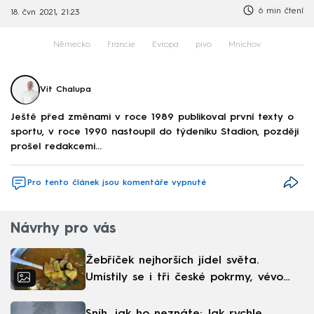
6 min čtení
18. čvn 2021, 21:23
Německo
Francie
Evropa
pivo
Mnichov
Vít Chalupa
Ještě před změnami v roce 1989 publikoval první texty o
sportu, v roce 1990 nastoupil do týdeníku Stadion, později
prošel redakcemi...
Pro tento článek jsou komentáře vypnuté
Návrhy pro vás
Žebříček nejhorších jídel světa.
Umístily se i tři české pokrmy, vévodí
skandinávská kuchyně