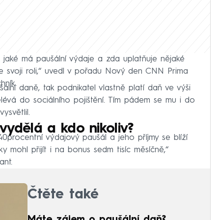
, jaké má paušální výdaje a zda uplatňuje nějaké
 svoji roli,“ uvedl v pořadu Nový den CNN Prima
hník.
lní daně, tak podnikatel vlastně platí daň ve výši
lévá do sociálního pojištění. Tím pádem se mu i do
světlil.
vydělá a kdo nikoliv?
40procentní výdajový paušál a jeho příjmy se blíží
ky mohl přijít i na bonus sedm tisíc měsíčně,“
ant.
Čtěte také
Máte zájem o paušální daň?