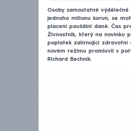
Osoby samostatně výdělečně č
jednoho milionu korun, se moh
placení paušální daně. Čas pro
Živnostník, který na novinku p
poplatek zahrnující zdravotní a
novém režimu promluvil v po
Richard Bechník.