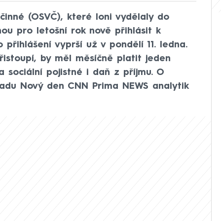
inné (OSVČ), které loni vydělaly do
ou pro letošní rok nově přihlásit k
 přihlášení vyprší už v pondělí 11. ledna.
řistoupí, by měl měsíčně platit jeden
 sociální pojistné i daň z příjmu. O
řadu Nový den CNN Prima NEWS analytik