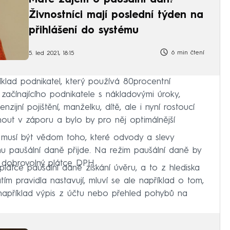
Živnostníci mají poslední týden na
přihlášení do systému
6 min čtení
5. led 2021, 18:15
íklad podnikatel, který používá 80procentní
 začínajícího podnikatele s nákladovými úroky,
enzijní pojištění, manželku, dítě, ale i nyní rostoucí
nout v záporu a bylo by pro něj optimálnější
a musí být vědom toho, které odvody a slevy
mu paušální daně přijde. Na režim paušální daně by
 dobrovolný plátce DPH.
plátce paušální daně získání úvěru, a to z hlediska
tím pravidla nastavují, mluví se ale například o tom,
apříklad výpis z účtu nebo přehled pohybů na