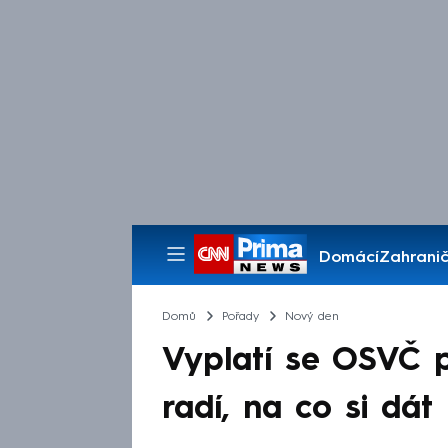
Domácí
Zahranič
Pořady
Domů
Pořady
Nový den
Vyplatí se OSVČ p
radí, na co si dát