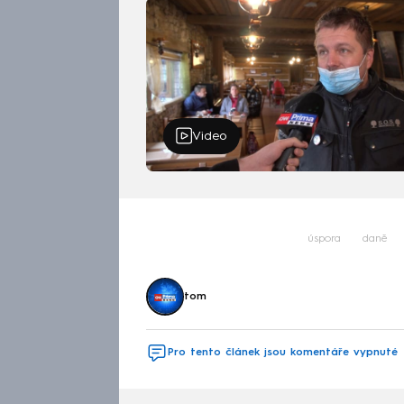
Video
úspora
daně
tom
Pro tento článek jsou komentáře vypnuté