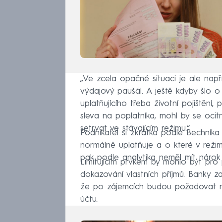
„Ve zcela opačné situaci je ale např
výdajový paušál. A ještě kdyby šlo o
uplatňujícího třeba životní pojištění, p
sleva na poplatníka, mohl by se ocit
setrvat ve stávajícím režimu.“
Podnikatel si zkrátka podle Bechník
normálně uplatňuje a o které v reži
pak podle analytika neměl mít nárok
Limitujícím prvkem by mohlo být pro 
dokazování vlastních příjmů. Banky za
že po zájemcích budou požadovat n
účtu.