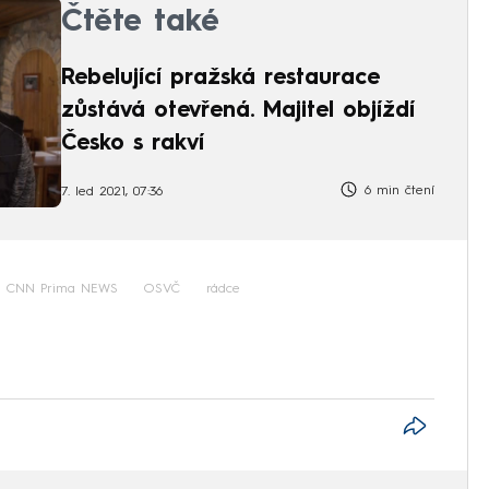
Čtěte také
Rebelující pražská restaurace
zůstává otevřená. Majitel objíždí
Česko s rakví
6 min čtení
7. led 2021, 07:36
CNN Prima NEWS
OSVČ
rádce