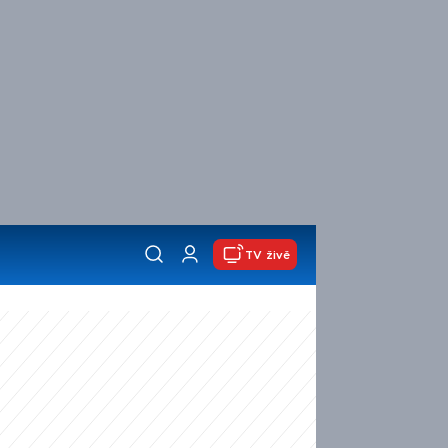
TV živě