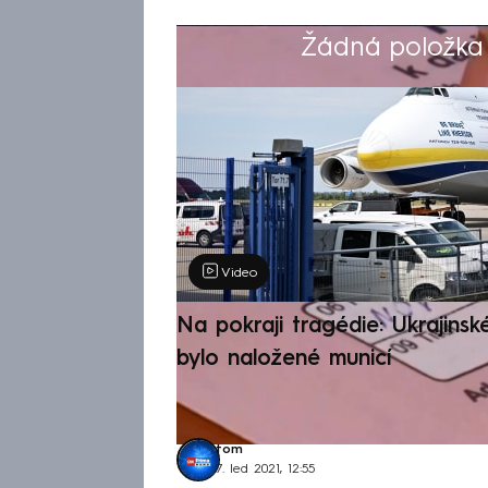
Žádná položka z
Výběr redakce
Video
Na pokraji tragédie: Ukrajinsk
bylo naložené municí
tom
7. led 2021, 12:55