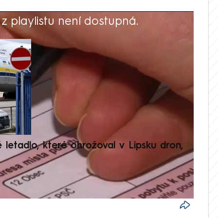
 playlistu není dostupná.
V
é letadlo, které ohrožoval v Lipsku dron,
Přilá
polit