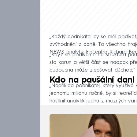
„Každý podnikatel by se měl podívat
zvýhodnění z daně. To všechno hraje
NEWS analytik Fincentra Richard Bec
„Když se podíváme na strukturu paušá
sto korun a větší část se naopak pře
budoucna může zlepšovat důchod,“ vy
Kdo na paušální dani 
„Například podnikatel, který využívá 
jednomu milionu ročně, by si teoretic
nastínil analytik jednu z možných vari