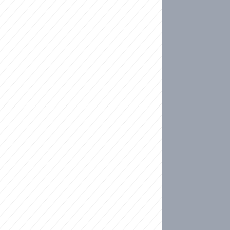
ideo
kat migranty do Česka? Sami by odešli, tvrdí exp
ické sebevraždě