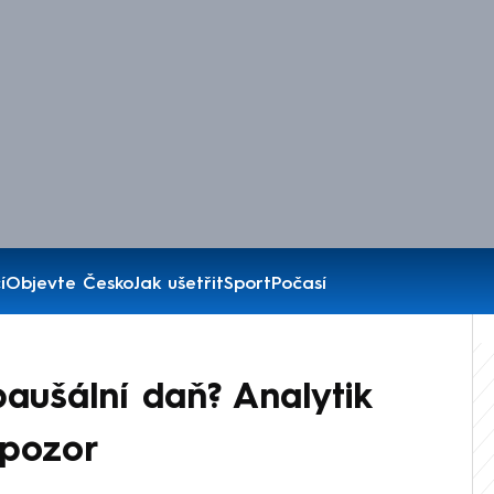
í
Objevte Česko
Jak ušetřit
Sport
Počasí
aušální daň? Analytik
 pozor