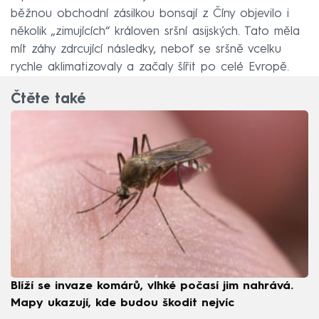
běžnou obchodní zásilkou bonsají z Číny objevilo i
několik „zimujících“ královen sršní asijských. Tato měla
mít záhy zdrcující následky, neboť se sršně vcelku
rychle aklimatizovaly a začaly šířit po celé Evropě.
Čtěte také
Blíží se invaze komárů, vlhké počasí jim nahrává.
Mapy ukazují, kde budou škodit nejvíc