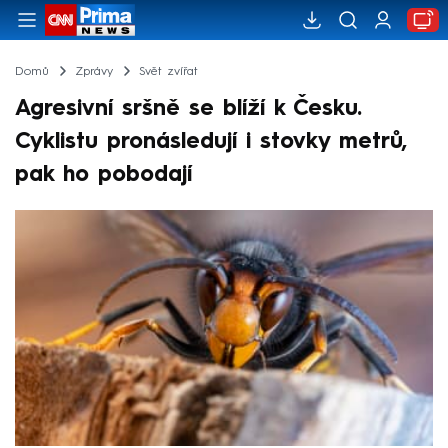
Domů
Zprávy
Svět zvířat
Agresivní sršně se blíží k Česku.
Cyklistu pronásledují i stovky metrů,
pak ho pobodají