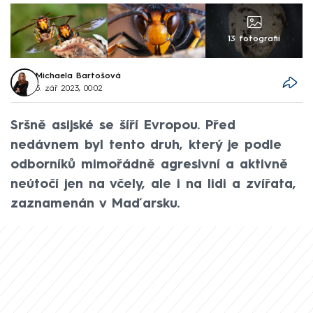
13 fotografií
Michaela Bartošová
5. zář 2023, 00:02
Sršně asijské se šíří Evropou. Před
nedávnem byl tento druh, který je podle
odborníků mimořádně agresivní a aktivně
neútočí jen na včely, ale i na lidi a zvířata,
zaznamenán v Maďarsku.