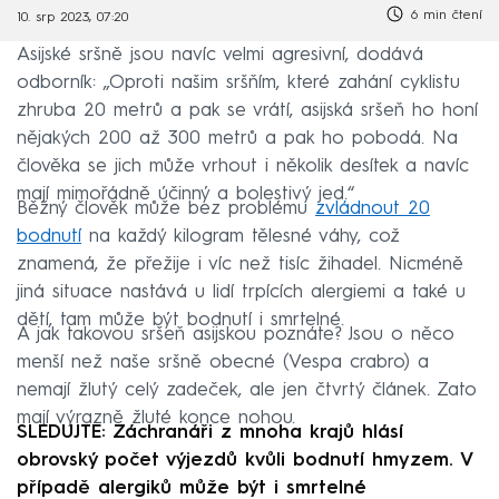
6 min čtení
10. srp 2023, 07:20
Asijské sršně jsou navíc velmi agresivní, dodává
odborník: „Oproti našim sršňím, které zahání cyklistu
zhruba 20 metrů a pak se vrátí, asijská sršeň ho honí
nějakých 200 až 300 metrů a pak ho pobodá. Na
člověka se jich může vrhout i několik desítek a navíc
mají mimořádně účinný a bolestivý jed.“
Běžný člověk může bez problému
zvládnout 20
bodnutí
na každý kilogram tělesné váhy, což
znamená, že přežije i víc než tisíc žihadel. Nicméně
jiná situace nastává u lidí trpících alergiemi a také u
dětí, tam může být bodnutí i smrtelné.
A jak takovou sršeň asijskou poznáte? Jsou o něco
menší než naše sršně obecné (Vespa crabro) a
nemají žlutý celý zadeček, ale jen čtvrtý článek. Zato
mají výrazně žluté konce nohou.
SLEDUJTE: Záchranáři z mnoha krajů hlásí
obrovský počet výjezdů kvůli bodnutí hmyzem. V
případě alergiků může být i smrtelné