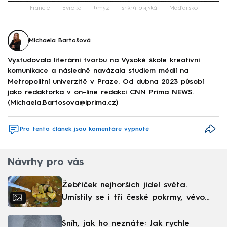
Failed to fetch
Francie
Evropa
hmyz
sršeň asijská
Maďarsko
Michaela Bartošová
Vystudovala literární tvorbu na Vysoké škole kreativní
komunikace a následně navázala studiem médií na
Metropolitní univerzitě v Praze. Od dubna 2023 působí
jako redaktorka v on-line redakci CNN Prima NEWS.
(Michaela.Bartosova@iprima.cz)
Pro tento článek jsou komentáře vypnuté
Návrhy pro vás
Žebříček nejhorších jídel světa.
Umístily se i tři české pokrmy, vévodí
skandinávská kuchyně
Sníh, jak ho neznáte: Jak rychle