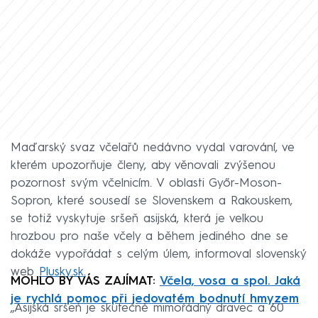
Maďarský svaz včelařů nedávno vydal varování, ve
kterém upozorňuje členy, aby věnovali zvýšenou
pozornost svým včelnicím. V oblasti Győr-Moson-
Sopron, které sousedí se Slovenskem a Rakouskem,
se totiž vyskytuje sršeň asijská, která je velkou
hrozbou pro naše včely a během jediného dne se
dokáže vypořádat s celým úlem, informoval slovenský
web
Plusky.sk
.
MOHLO BY VÁS ZAJÍMAT:
Včela, vosa a spol. Jaká
je rychlá pomoc při jedovatém bodnutí hmyzem
„Asijská sršeň je skutečně mimořádný dravec a 60