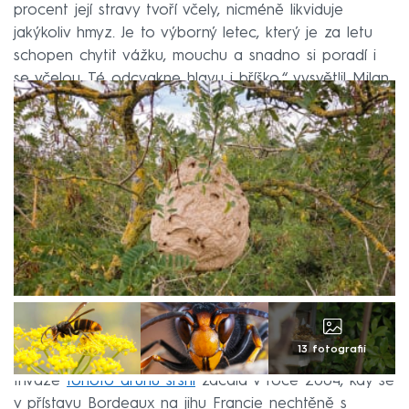
procent její stravy tvoří včely, nicméně likviduje
jakýkoliv hmyz. Je to výborný letec, který je za letu
schopen chytit vážku, mouchu a snadno si poradí i
se včelou. Té odcvakne hlavu i bříško,“ vysvětlil Milan
Rusnák ze Slovenského svazu včelařů.
13 fotografií
Invaze
tohoto druhu sršňí
začala v roce 2004, kdy se
v přístavu Bordeaux na jihu Francie nechtěně s