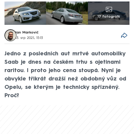
17 fotografií
Jan Markovič
13. srp 2021, 15:13
Jedno z posledních aut mrtvé automobilky
Saab je dnes na českém trhu s ojetinami
raritou. I proto jeho cena stoupá. Nyní je
obvykle třikrát dražší než obdobný vůz od
Opelu, se kterým je technicky spřízněný.
Proč?