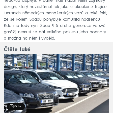
head-up displeje. V dané třídě nabízí velmi zajímavý
design, který nezestárnul tak jako u okoukané trojice
luxusních německých manažerských vozů a také fakt,
že se kolem Saabu pohybuje komunita nadšenců.
Kdo má tedy nyní Saab 9-5 druhé generace ve své
garáži, nemusí se bát velkého poklesu jeho hodnoty
a možná na něm i vydělá.
Čtěte také
Video