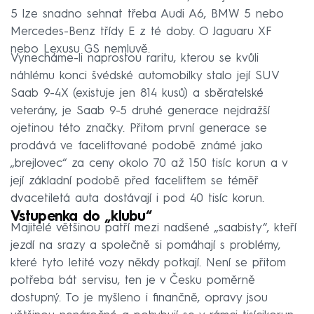
5 lze snadno sehnat třeba Audi A6, BMW 5 nebo
Mercedes-Benz třídy E z té doby. O Jaguaru XF
nebo Lexusu GS nemluvě.
Vynecháme-li naprostou raritu, kterou se kvůli
náhlému konci švédské automobilky stalo její SUV
Saab 9-4X (existuje jen 814 kusů) a sběratelské
veterány, je Saab 9-5 druhé generace nejdražší
ojetinou této značky. Přitom první generace se
prodává ve faceliftované podobě známé jako
„brejlovec“ za ceny okolo 70 až 150 tisíc korun a v
její základní podobě před faceliftem se téměř
dvacetiletá auta dostávají i pod 40 tisíc korun.
Vstupenka do „klubu“
Majitelé většinou patří mezi nadšené „saabisty“, kteří
jezdí na srazy a společně si pomáhají s problémy,
které tyto letité vozy někdy potkají. Není se přitom
potřeba bát servisu, ten je v Česku poměrně
dostupný. To je myšleno i finančně, opravy jsou