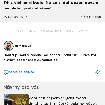
Trh s ojetinami kvete. Na co si dát pozor, abyste
nenaletěli podvodníkovi?
6 min čtení
28. kvě 2021, 06:12
Opel
auto
Mercedes-Benz
Saab
ojetiny
Jan Markovič
Honza působí v redakci od začátku roku 2021. Dříve byl
hlavním redaktorem AutoBible.cz.
Vstup do diskuze
Návrhy pro vás
Žebříček nejhorších jídel světa.
Umístily se i tři české pokrmy, vévodí