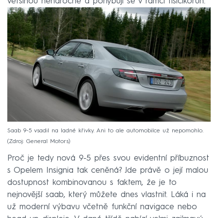
většinou nenáročné a pohybují se v rámci tisícikorun.
Saab 9-5 vsadil na ladné křivky. Ani to ale automobilce už nepomohlo.
Zdroj: General Motors
Proč je tedy nová 9-5 přes svou evidentní příbuznost
s Opelem Insignia tak ceněná? Jde právě o její malou
dostupnost kombinovanou s faktem, že je to
nejnovější saab, který můžete dnes vlastnit. Láká i na
už moderní výbavu včetně funkční navigace nebo