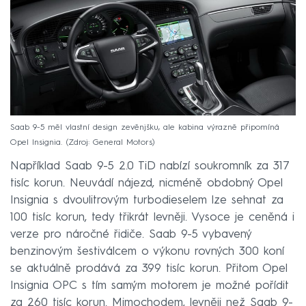
Saab 9-5 měl vlastní design zevěnjšku, ale kabina výrazně připomíná
Opel Insignia.
Zdroj: General Motors
Například Saab 9-5 2.0 TiD nabízí soukromník za 317
tisíc korun. Neuvádí nájezd, nicméně obdobný Opel
Insignia s dvoulitrovým turbodieselem lze sehnat za
100 tisíc korun, tedy třikrát levněji. Vysoce je ceněná i
verze pro náročné řidiče. Saab 9-5 vybavený
benzinovým šestiválcem o výkonu rovných 300 koní
se aktuálně prodává za 399 tisíc korun. Přitom Opel
Insignia OPC s tím samým motorem je možné pořídit
za 260 tisíc korun. Mimochodem, levněji než Saab 9-