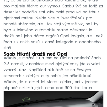
To, co se pro automobilku stalo katastrofou, je ale
pro majitele těchto aut výhrou. Saabu 9-5 se totiž za
deset let podařilo stát díky malé produkci na trhu s
ojetinami raritou. Nejde sice o investiční vůz pro
bohaté sběratele, ale i tak stojí výrazně víc, než by
bylo u takového automobilu reálné očekávat. Je
dražší než jeho dárce orgánů Opel Insignia, ale i než
řada luxusních vozů z dané kategorie a obdobného
stáří.
Saab třikrát dražší než Opel
Ačkoliv je možné tu a tam na ulici na poslední Saab
9-5 narazit, v nabídce mezi ojetými vozy jde o velmi
vzácný úkaz. Například aktuálně se na českých
serverech s ojetými auty nabízí jen několik kusů.
Ačkoliv jde o deset let starou ojetinu, ani v jednom
případě neklesá jejich cena pod 300 tisíc korun.