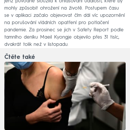
jenž původně sloužila k ohlašování událostí, které by
mohly způsobit ohrožení na životě. Postupem času
se v aplikaci začalo objevovat čím dál víc upozornění
na porušování vládních opatření pro potlačení
pandemie. Za prosinec se jich v Safety Report podle
tamního deníku Maeil Kyongje objevilo přes 31 tisíc,
dvakrát tolik než v listopadu.
Čtěte také