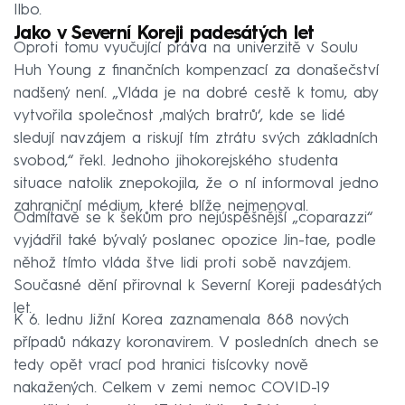
Ilbo.
Jako v Severní Koreji padesátých let
Oproti tomu vyučující práva na univerzitě v Soulu
Huh Young z finančních kompenzací za donašečství
nadšený není. „Vláda je na dobré cestě k tomu, aby
vytvořila společnost ‚malých bratrů‘, kde se lidé
sledují navzájem a riskují tím ztrátu svých základních
svobod,“ řekl. Jednoho jihokorejského studenta
situace natolik znepokojila, že o ní informoval jedno
zahraniční médium, které blíže nejmenoval.
Odmítavě se k šekům pro nejúspěšnější „coparazzi“
vyjádřil také bývalý poslanec opozice Jin-tae, podle
něhož tímto vláda štve lidi proti sobě navzájem.
Současné dění přirovnal k Severní Koreji padesátých
let.
K 6. lednu Jižní Korea zaznamenala 868 nových
případů nákazy koronavirem. V posledních dnech se
tedy opět vrací pod hranici tisícovky nově
nakažených. Celkem v zemi nemoc COVID-19