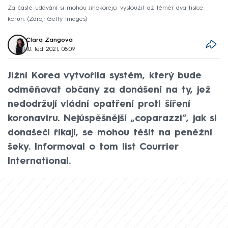
Za časté udávání si mohou Jihokorejci vysloužit až téměř dva tisíce
korun.
Zdroj: Getty Images
Clara Zangová
10. led 2021, 08:09
Jižní Korea vytvořila systém, který bude
odměňovat občany za donášení na ty, jež
nedodržují vládní opatření proti šíření
koronaviru. Nejúspěšnější „coparazzi“, jak si
donašeči říkají, se mohou těšit na peněžní
šeky. Informoval o tom list Courrier
International.