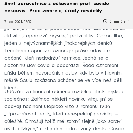
Smrt zdravotnice s očkováním proti covidu
nesouvisí. Proč zemřela, úřady nesdělily
6 min čtení
7. led 2021, 12:52
„S tím, jak nárůst případů stoupá nad tisíc denně, se
aktivita ‚coparazzi‘ zvyšuje,“ potvrdil list Čoson Ilbo,
jeden z nejvýznamnějších jihokorejských deníků.
Termínem coparazzi označuje právě udavače
občanů, kteří nedodržují restrikce. Jedná se o
složeninu slov covid a paparazzi. Řada oznámení
přišla během novoročních oslav, kdy bylo v hlavním
městě Soulu zakázáno scházet se ve více než pěti
lidech.
Udávání za finanční odměnu rozděluje jihokorejskou
společnost. Zatímco někteří novinku vítají, jiní se
obávají naplnění utopické vize z románu 1984.
„Upozorňovat na ty, kteří nerespektují pravidla, je
důležité. Ohrožují totiž mé zdraví stejně jako zdraví
mých blízkých,“ řekl jeden dotazovaný deníku Čoson