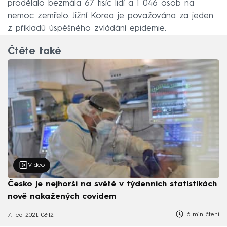
prodělalo bezmála 67 tisíc lidí a 1 046 osob na
nemoc zemřelo. Jižní Korea je považována za jeden
z příkladů úspěšného zvládání epidemie.
Čtěte také
Video
Česko je nejhorší na světě v týdenních statistikách
nově nakažených covidem
6 min čtení
7. led 2021, 08:12