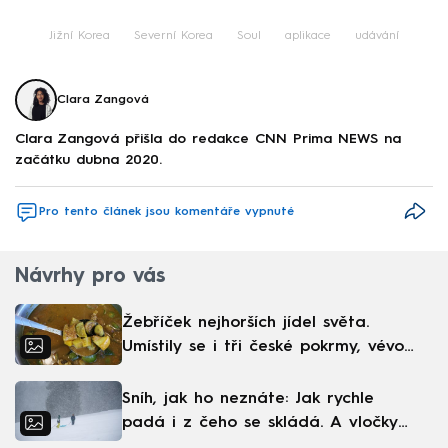
Jižní Korea
Severní Korea
Soul
aplikace
udávání
Clara Zangová
Clara Zangová přišla do redakce CNN Prima NEWS na
začátku dubna 2020.
Pro tento článek jsou komentáře vypnuté
Návrhy pro vás
Žebříček nejhorších jídel světa.
Umístily se i tři české pokrmy, vévodí
skandinávská kuchyně
Sníh, jak ho neznáte: Jak rychle
padá i z čeho se skládá. A vločky
nejsou bílé