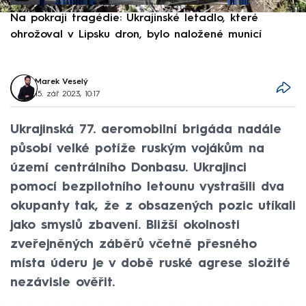
Na pokraji tragédie: Ukrajinské letadlo, které
P
ohrožoval v Lipsku dron, bylo naložené municí
e
Marek Veselý
15. zář 2023, 10:17
Ukrajinská 77. aeromobilní brigáda nadále
působí velké potíže ruským vojákům na
území centrálního Donbasu. Ukrajinci
pomocí bezpilotního letounu vystrašili dva
okupanty tak, že z obsazených pozic utíkali
jako smyslů zbavení. Bližší okolnosti
zveřejněných záběrů včetně přesného
místa úderu je v době ruské agrese složité
nezávisle ověřit.