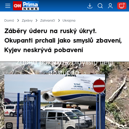
Domů
Zprávy
Zahraničí
Ukrajina
Záběry úderu na ruský úkryt.
Okupanti prchali jako smyslů zbavení,
Kyjev neskrývá pobavení
Žádná položka z playlistu není
Výběr redakce
dostupná.