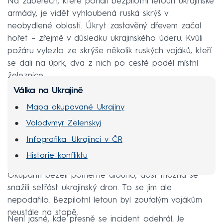
Na záběrech, které pořídil bezpilotní letoun ukrajinské
armády, je vidět vyhloubená ruská skrýš v
neobydlené oblasti. Úkryt zastavěný dřevem začal
hořet – zřejmě v důsledku ukrajinského úderu. Kvůli
požáru vylezlo ze skrýše několik ruských vojáků, kteří
se dali na úprk, dva z nich po cestě podél místní
železnice.
Válka na Ukrajině
Mapa okupované Ukrajiny
Volodymyr Zelenskyj
Infografika: Ukrajinci v ČR
Historie konfliktu
Okupanti běželi poměrně dlouho, dost možná se
snažili setřást ukrajinský dron. To se jim ale
nepodařilo. Bezpilotní letoun byl zoufalým vojákům
neustále na stopě.
Není jasné, kde přesně se incident odehrál. Je