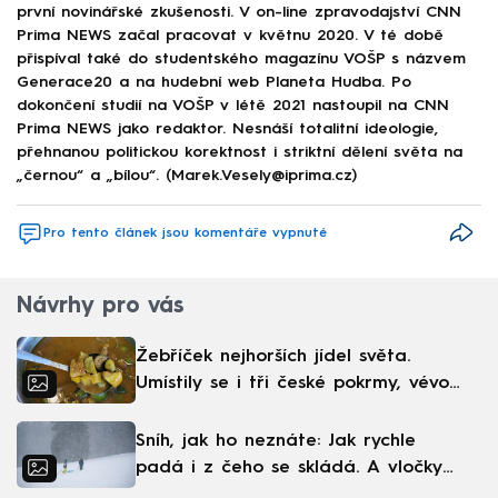
první novinářské zkušenosti. V on-line zpravodajství CNN
Prima NEWS začal pracovat v květnu 2020. V té době
přispíval také do studentského magazínu VOŠP s názvem
Generace20 a na hudební web Planeta Hudba. Po
dokončení studií na VOŠP v létě 2021 nastoupil na CNN
Prima NEWS jako redaktor. Nesnáší totalitní ideologie,
přehnanou politickou korektnost i striktní dělení světa na
„černou“ a „bílou“. (Marek.Vesely@iprima.cz)
Pro tento článek jsou komentáře vypnuté
Návrhy pro vás
Žebříček nejhorších jídel světa.
Umístily se i tři české pokrmy, vévodí
skandinávská kuchyně
Sníh, jak ho neznáte: Jak rychle
padá i z čeho se skládá. A vločky
nejsou bílé