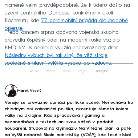
nicméně velmi pravděpodobné, že k úderu došlo na
území centrálního Donbasu, konkrétně v okolí
Bachmutu, kde
77. aeromobilní brigáda dlouhodobě
operuje
.
Třeba koncem srpna obávaná vojenská skupina
provedla úspěšný úder na moderní ruské vozidlo
BMD-4M. K demolici využila sebevražedný dron.
Následný výbuch byl tak silný, že věž stroje
společně s hlavní vylétla vysoko do vzduchu
.
Failed to fetch
válka
vojáci
dron
voják
Ukrajina
Marek Veselý
Věnuje se převážně domácí politické scéně. Nenechává ho
chladným ani zahraniční politika, akcentuje témata kolem
války na Ukrajině. Rád zpracovává i gaming a
nezanedbává v textech ani svou vášeň v podobě
houbaření. Studoval na Gymnáziu Na Vítězné pláni a poté
na Vyšší odborné škole publicistiky (VOŠP), kde také získal