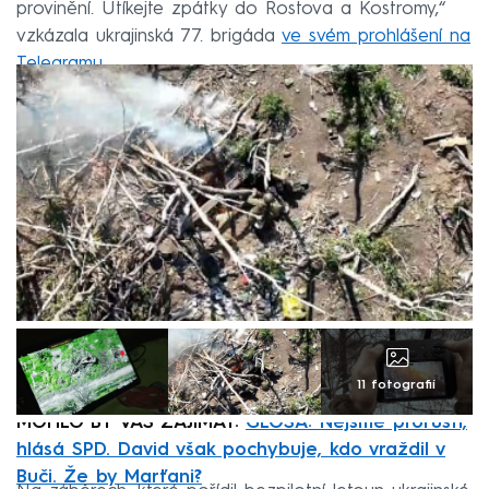
provinění. Utíkejte zpátky do Rostova a Kostromy,“
vzkázala ukrajinská 77. brigáda
ve svém prohlášení na
Telegramu
.
11 fotografií
MOHLO BY VÁS ZAJÍMAT:
GLOSA: Nejsme proruští,
hlásá SPD. David však pochybuje, kdo vraždil v
Buči. Že by Marťani?