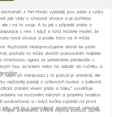
 záchranáři z Pet-Medic vyjíždějí, jsou pády z výšky
ové jde vždy o stresové situace a je potřeba
 ale i na to svoje. A to jak v případě snahy o
ipulace s nimi. I když si totiž můžete myslet, že
 zcela nová situace a podle toho na ni může
ivní. Rozhodně nedoporučujeme dávat ke psům
ímat, protože to může skončit pokousáním majitele
 Se strachovou agresí se setkáváme především u
 kožní řasu za krkem nebo ho zabalit do ručníku, a
erinářka.
r nejen při manipulaci s ní, pokud je zraněná, ale
očky nejčastěji padají z výškových budov, z balkonů,
cifická zranění vlivem pádu a tlaku,“ vysvětluje
. praskliny na močovém měchýři a praskliny tvrdého
ěl podceňovat, a i když kočka vypadá na první
ídlu, měl by ji neprodleně zkontrolovat veterinář.
majitel zraněného zvířete nejvíce pomoci, zjistíte