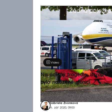
Žádná položka z
Výběr redakce
Video
Na pokraji tragédie: Ukrajinsk
bylo naložené municí
Gabriela Zvonková
14. zář 2020, 09:00