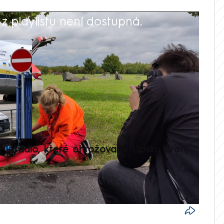
 playlistu není dostupná.
V
é letadlo, které ohrožoval v Lipsku dron,
Přilá
polit