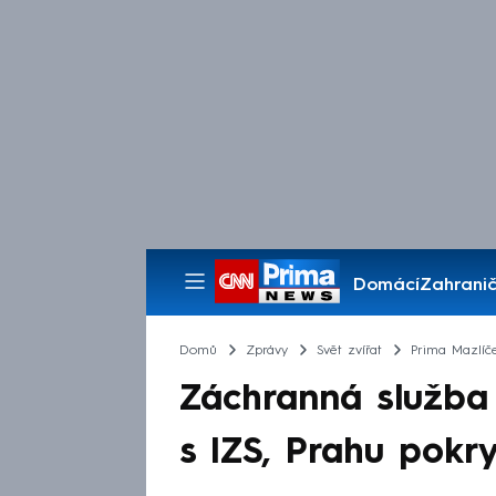
Domácí
Zahranič
Pořady
Domů
Zprávy
Svět zvířat
Prima Mazlíč
Záchranná služba 
s IZS, Prahu pokry