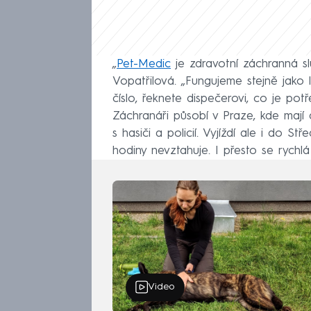
„
Pet-Medic
je zdravotní záchranná sl
Vopatřilová. „Fungujeme stejně jako 
číslo, řeknete dispečerovi, co je po
Záchranáři působí v Praze, kde mají
s hasiči a policií. Vyjíždí ale i do S
hodiny nevztahuje. I přesto se rychl
Video