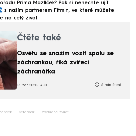
pořadu Prima Mazlíček? Pak si nenechte ujít
Ž
s naším partnerem Fitmin, ve které můžete
 na celý život.
Čtěte také
Osvětu se snažím vozit spolu se
záchrankou, říká zvířecí
záchranářka
6 min čtení
13. zář 2020, 14:30
cebook
veterinář
záchrana zvířat