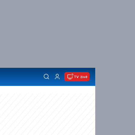
TV živě