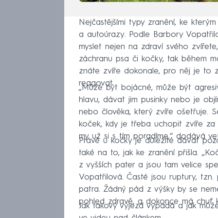
Nejčastějšími typy zranění, ke kterým
a autoúrazy. Podle Barbory Vopatřil
myslet nejen na zdraví svého zvířete,
záchranu psa či kočky, tak během man
znáte zvíře dokonale, pro něj je to
reagovat.
„Může být bojácné, může být agres
hlavu, dávat jim pusinky nebo je obj
nebo člověka, který zvíře ošetřuje.
koček, kdy je třeba uchopit zvíře za
my už si s tím poradíme,“ dodává vet
Právě u kočky je důležité dávat pozo
také na to, jak ke zranění přišla. „K
z vyšších pater a jsou tam velice spe
Vopatřilová. Časté jsou ruptury, tzn
patra. Žádný pád z výšky by se nem
pohled zdravě, a dokonce má chuť k j
Jak takový výjezd vypadá a jak může 