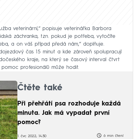
užba veterinární,“ popisuje veterinářka Barbora
lidská záchranka, tzn. pokud je potřeba, vytočíte
třeba, a on váš případ předá nám,“ doplňuje.
 dojezdový čas 15 minut a kde zároveň spolupracují
tředočeského kraje, na který se časový interval čtvrt
á pomoc profesionálů může hodit.
Čtěte také
Při přehřátí psa rozhoduje každá
minuta. Jak má vypadat první
pomoc?
6 min čtení
1. čvc 2022, 14:30