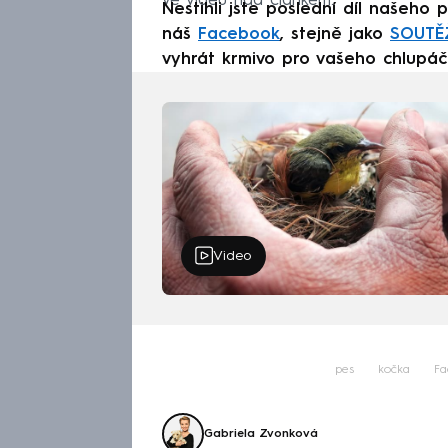
ve videu nad článkem.
Nestihli jste poslední díl našeho 
náš
Facebook
, stejně jako
SOUTĚ
vyhrát krmivo pro vašeho chlupáče
Video
pes
kočka
Fa
Gabriela Zvonková