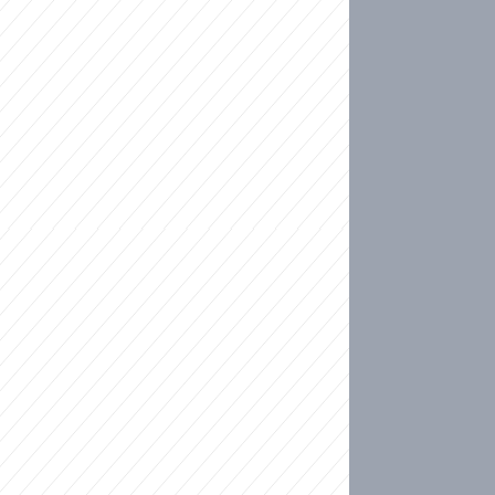
ideo
kat migranty do Česka? Sami by odešli, tvrdí exp
ické sebevraždě