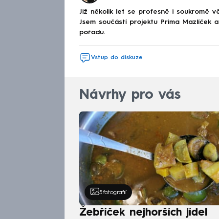
Již několik let se profesně i soukromě v
Jsem součástí projektu Prima Mazlíček a
pořadu.
Vstup do diskuze
Návrhy pro vás
5
fotografií
Žebříček nejhorších jídel