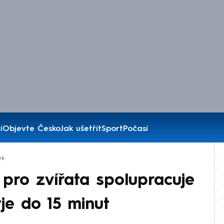
í
Objevte Česko
Jak ušetřit
Sport
Počasí
ek
pro zvířata spolupracuje
je do 15 minut