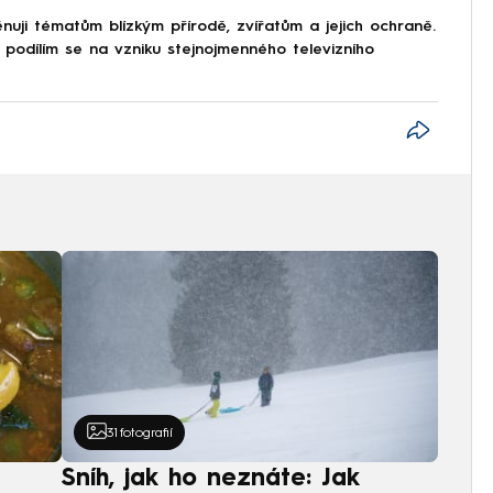
ěnuji tématům blízkým přírodě, zvířatům a jejich ochraně.
 podílím se na vzniku stejnojmenného televizního
31
fotografií
Sníh, jak ho neznáte: Jak