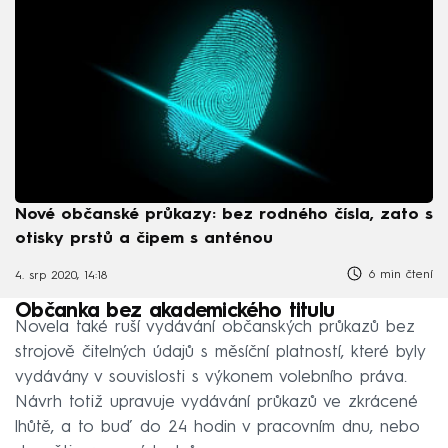
Nové občanské průkazy: bez rodného čísla, zato s
otisky prstů a čipem s anténou
6 min čtení
4. srp 2020, 14:18
Občanka bez akademického titulu
Novela také ruší vydávání občanských průkazů bez
strojově čitelných údajů s měsíční platností, které byly
vydávány v souvislosti s výkonem volebního práva.
Návrh totiž upravuje vydávání průkazů ve zkrácené
lhůtě, a to buď do 24 hodin v pracovním dnu, nebo