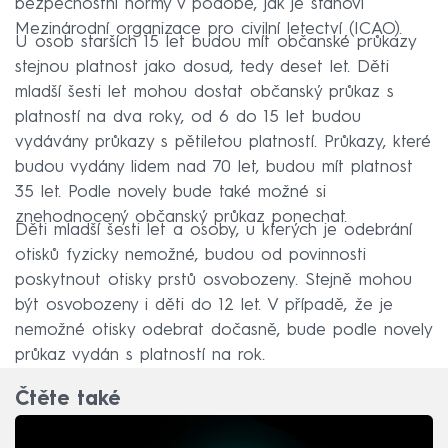
bezpečnostní normy v podobě, jak je stanoví
Mezinárodní organizace pro civilní letectví (ICAO).
U osob starších 15 let budou mít občanské průkazy
stejnou platnost jako dosud, tedy deset let. Děti
mladší šesti let mohou dostat občanský průkaz s
platností na dva roky, od 6 do 15 let budou
vydávány průkazy s pětiletou platností. Průkazy, které
budou vydány lidem nad 70 let, budou mít platnost
35 let. Podle novely bude také možné si
znehodnocený občanský průkaz ponechat.
Děti mladší šesti let a osoby, u kterých je odebrání
otisků fyzicky nemožné, budou od povinnosti
poskytnout otisky prstů osvobozeny. Stejně mohou
být osvobozeny i děti do 12 let. V případě, že je
nemožné otisky odebrat dočasně, bude podle novely
průkaz vydán s platností na rok.
Čtěte také