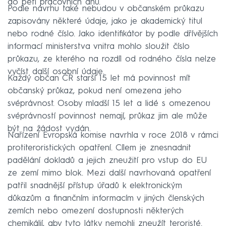
do pěti pracovních dnů.
Podle návrhu také nebudou v občanském průkazu
zapisovány některé údaje, jako je akademický titul
nebo rodné číslo. Jako identifikátor by podle dřívějších
informací ministerstva vnitra mohlo sloužit číslo
průkazu, ze kterého na rozdíl od rodného čísla nelze
vyčíst další osobní údaje.
Každý občan ČR starší 15 let má povinnost mít
občanský průkaz, pokud není omezena jeho
svéprávnost. Osoby mladší 15 let a lidé s omezenou
svéprávností povinnost nemají, průkaz jim ale může
být na žádost vydán.
Nařízení Evropská komise navrhla v roce 2018 v rámci
protiteroristických opatření. Cílem je znesnadnit
padělání dokladů a jejich zneužití pro vstup do EU
ze zemí mimo blok. Mezi další navrhovaná opatření
patřil snadnější přístup úřadů k elektronickým
důkazům a finančním informacím v jiných členských
zemích nebo omezení dostupnosti některých
chemikálií, aby tyto látky nemohli zneužít teroristé.