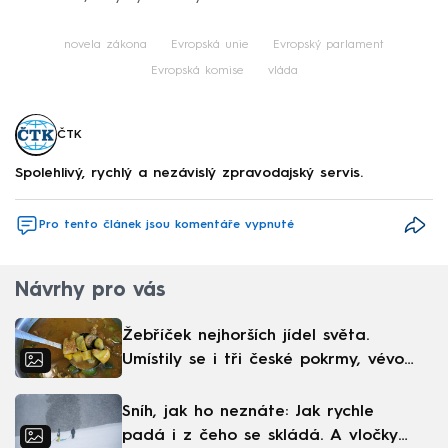
novela zákona
Evropská unie
Evropský parlament
Evropská komise
vláda
ČTK
Spolehlivý, rychlý a nezávislý zpravodajský servis.
Pro tento článek jsou komentáře vypnuté
Návrhy pro vás
Žebříček nejhorších jídel světa.
Umístily se i tři české pokrmy, vévodí
skandinávská kuchyně
Sníh, jak ho neznáte: Jak rychle
padá i z čeho se skládá. A vločky