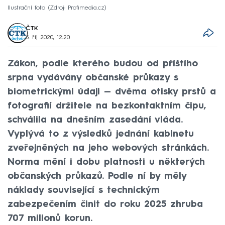
Ilustrační foto
Zdroj: Profimedia.cz
ČTK
5. říj 2020, 12:20
Zákon, podle kterého budou od příštího
srpna vydávány občanské průkazy s
biometrickými údaji — dvěma otisky prstů a
fotografií držitele na bezkontaktním čipu,
schválila na dnešním zasedání vláda.
Vyplývá to z výsledků jednání kabinetu
zveřejněných na jeho webových stránkách.
Norma mění i dobu platnosti u některých
občanských průkazů. Podle ní by měly
náklady související s technickým
zabezpečením činit do roku 2025 zhruba
707 milionů korun.