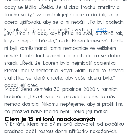
Lauren však s rodiči promluvila až druhý den a do té
doby se léčila. „Řekla, že si dala trochu zmrzliny a
trochu vody,“ vzpomínali její rodiče a dodali, že je
dcera ujišťovala, aby se o ní nebáli. „To byl poslední
kontakt, který jsme s ní měli,“ uvedli pro
BBC.
„Byli jsme s ní oba, když přišla na svět, a stejně tak,
když z něj odcházela,“ řekla Karen Jonesová. Podle
ní byli zaměstnanci tamní nemocnice ve velšském
městě Llantristant úžasní a o jejich dceru se dobře
starali. „Řekli, že Lauren byla nejmladší pacientka,
kterou měli v nemocnici Royal Glam. Není to zrovna
statistika, ve které chcete, aby vaše dcera byla,“
dodal její otec.
Mladá žena zemřela 30. prosince 2020 v ranních
hodinách. „Drželi jsme se pravidel a přes to nás
nemoc dostala. Nikomu nepřejeme, aby si prošli tím,
co prožívá naše rodina nyní,“ řekla její matka.
Cílem je 15 milionů naočkovaných
V Británii, která má 67 milionů obyvatel, od počátku
prosince opět rostou denní přírůstky nakažených,