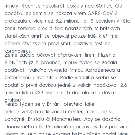
minulý týden se několikrát dostaly nad 60 tisíc. Od
počátku epidemie se nákaza virem SARS-CoV-2
prokázala u více než 3,2 milionu lidí. S covidem v této
zemi zemřelo přes 8 tisíc nakažených. V britských
statistikách úmrtí se objevují pouze lidé, kteří měli
během čtyř týdnů před smrtí pozitivní test na
koronavirus.
Země začala očkovat přípravkem firem Pfizer a
BioNTech již 8. prosince, minulý týden se začala
podávat i vakcína vyvinutá firmou AstraZeneca a
Oxfordskou univerzitou. Podle vládního webu se
podařilo první dávkou jedné z vakcín naočkovat 2,6
milionu lidí a 428 tisíc z nich dostalo už i dávku
druhou.
Tento týden se v Británii otevřelo také
několik velkých očkovacích center, mimo jiné v
Londýně, Bristolu či Manchesteru. Aby se dosáhlo
stanoveného cíle 15 milionů naočkovaných v polovině
února, musela by se vakcína každý týden podat více