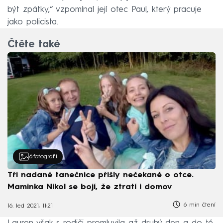
být zpátky,“ vzpomínal její otec Paul, který pracuje
jako policista.
Čtěte také
6
fotografií
Tři nadané tanečnice přišly nečekaně o otce.
Maminka Nikol se bojí, že ztratí i domov
6 min čtení
16. led 2021, 11:21