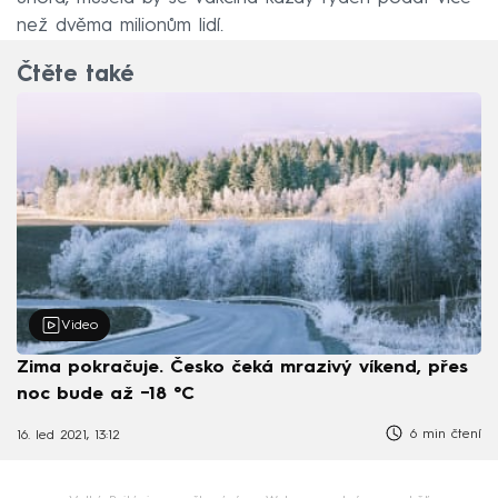
než dvěma milionům lidí.
Čtěte také
Video
Zima pokračuje. Česko čeká mrazivý víkend, přes
noc bude až −18 °C
6 min čtení
16. led 2021, 13:12