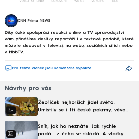
Velká Británie
očkování
Wales
vakcína
oběť
CNN Prima NEWS
Díky úzké spolupráci redakcí online a TV zpravodajství
vám přinášíme desítky reportáží i v textové podobě, které
můžete sledovat v televizi, na webu, sociálních sítích nebo
v HbbTV.
Pro tento článek jsou komentáře vypnuté
Návrhy pro vás
Žebříček nejhorších jídel světa.
Umístily se i tři české pokrmy, vévodí
skandinávská kuchyně
Sníh, jak ho neznáte: Jak rychle
padá i z čeho se skládá. A vločky