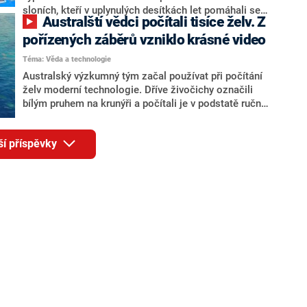
sloních, kteří v uplynulých desítkách let pomáhali se
Australští vědci počítali tisíce želv. Z
záchranou svého druhu. Byl mezi nimi i více než
stoletý Diego, jemuž je připisován hlavní podíl na
pořízených záběrů vzniklo krásné video
záchraně poddruhu chelonoidis nigra hoodensis
Téma: Věda a technologie
Australský výzkumný tým začal používat při počítání
želv moderní technologie. Dříve živočichy označili
bílým pruhem na krunýři a počítali je v podstatě ručně.
Nyní jim práci značně ulehčuje dron.
ší příspěvky