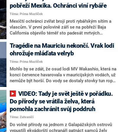
objevena samička tohoto želvího druhu, jehož
pobřeží Mexika. Ochránci viní rybáře
budoucnost tedy nemusí být zcela ztracena.
Téma: Prima Mazlíček
Mexičtí ochránci zvířat brojí proti rybářským sítím a
vlascům. V první polovině září se na pobřeží Baja
California objevilo téměř sto padesát mrtvých
lachtanů. Ve stejné oblasti bylo od počátku roku
nalezeno i více než tři sta padesát mrtvých karet
Tragédie na Mauriciu nekončí. Vrak lodi
obrovských. Příčinou hromadného úmrtí lachtanů i
ohrožuje mláďata velryb
mořských želv je zřejmě činnost rybářů.
Téma: Prima Mazlíček
Mohlo by se zdát, že osud lodi MV Wakashio, která na
konci července havarovala v mauricijských vodách, už
nemůže být horší. Do vody se dostaly stovky tun ropy
a loď se rozlomila. Následky katastrofy budou v
oblasti citelné ještě další desetiletí. Nové vášně
VIDEO: Tady je svět ještě v pořádku.
ochránců však budí plán převézt polovinu vraku na
Do přírody se vrátila želva, která
otevřené moře. Na místo, kde se scházejí velryby kvůli
pomohla zachránit svůj poddruh
rozmnožování a rození potomků.
Téma: Zahraničí
Do volné přírody na jednom z Galapážských ostrovů
vypustili ekvádorští ochranáři patnáct samců želv