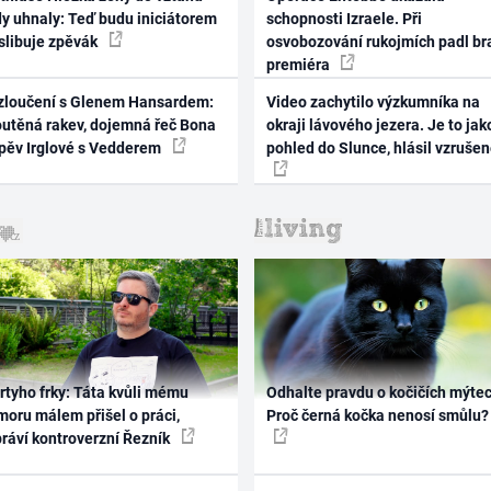
dy uhnaly: Teď budu iniciátorem
schopnosti Izraele. Při
 slibuje zpěvák
osvobozování rukojmích padl br
premiéra
zloučení s Glenem Hansardem:
Video zachytilo výzkumníka na
outěná rakev, dojemná řeč Bona
okraji lávového jezera. Je to jak
zpěv Irglové s Vedderem
pohled do Slunce, hlásil vzruše
rtyho frky: Táta kvůli mému
Odhalte pravdu o kočičích mýtec
oru málem přišel o práci,
Proč černá kočka nenosí smůlu?
práví kontroverzní Řezník