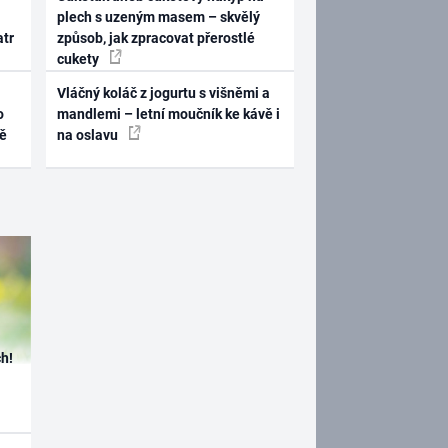
plech s uzeným masem – skvělý
atr
způsob, jak zpracovat přerostlé
cukety
Vláčný koláč z jogurtu s višněmi a
o
mandlemi – letní moučník ke kávě i
ně
na oslavu
h!