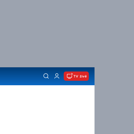
TV živě