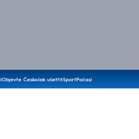
í
Objevte Česko
Jak ušetřit
Sport
Počasí