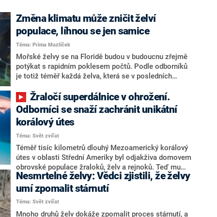
Změna klimatu může zničit želví
populace, líhnou se jen samice
Téma: Prima Mazlíček
Mořské želvy se na Floridě budou v budoucnu zřejmě
potýkat s rapidním poklesem počtů. Podle odborníků
je totiž téměř každá želva, která se v posledních
čtyřech letech vylíhla na floridských plážích, samice.
Žraločí superdálnice v ohrožení.
Odborníci se snaží zachránit unikátní
korálový útes
Téma: Svět zvířat
Téměř tisíc kilometrů dlouhý Mezoamerický korálový
útes v oblasti Střední Ameriky byl odjakživa domovem
obrovské populace žraloků, želv a rejnoků. Teď mu
Nesmrtelné želvy: Vědci zjistili, že želvy
však hrozí velké nebezpečí, a to nejen kvůli
nadměrnému rybolovu. Nezisková organizace
umí zpomalit stárnutí
MarAlliance se rozhodla zachránit podvodní faunu a
Téma: Svět zvířat
problém netradiční cestou vyřešit.
Mnoho druhů želv dokáže zpomalit proces stárnutí, a