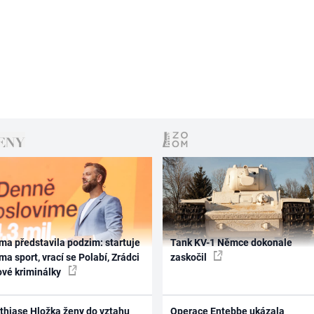
ma představila podzim: startuje
Tank KV-1 Němce dokonale
ma sport, vrací se Polabí, Zrádci
zaskočil
ové kriminálky
thiase Hložka ženy do vztahu
Operace Entebbe ukázala