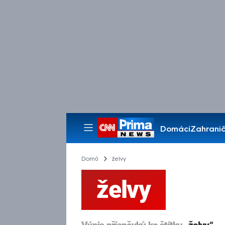
Domácí
Zahranič
Pořady
Domů
želvy
želvy