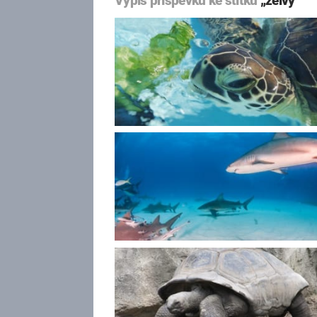
Výpis příspěvků ke štítku
„želvy“