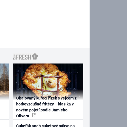
Obalovaný kuřecí řízek s vejcem z
horkovzdušné fritézy – klasika v
novém pojetí podle Jamieho
Olivera
Cukeťák aneb cuketový nákyp na