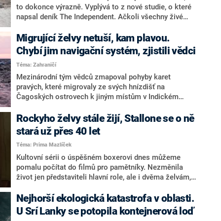
to dokonce výrazně. Vyplývá to z nové studie, o které
napsal deník The Independent. Ačkoli všechny živé
organismy stárnou a umírají, někteří živočichové
podle vědců s přibývajícím věkem neztrácejí na síle.
Migrující želvy netuší, kam plavou.
Želvy jsou tak skoro nesmrtelné, většinou je než věk
Chybí jim navigační systém, zjistili vědci
dostihne nějaká nemoc.
Téma: Zahraničí
Mezinárodní tým vědců zmapoval pohyby karet
pravých, které migrovaly ze svých hnízdišť na
Čagoských ostrovech k jiným místům v Indickém
oceánu, kde hledají potravu. Analýza ukázala, že často
volí zdlouhavé trasy, což naznačuje, že jejich
Rockyho želvy stále žijí, Stallone se o ně
orientační smysl není schopný jemného rozlišování.
stará už přes 40 let
Podle nové studie, o které napsal list The Guardian,
Téma: Prima Mazlíček
však některé mořské želvy možná ani nevědí, kam
plavou.
Kultovní sérii o úspěšném boxerovi dnes můžeme
pomalu počítat do filmů pro pamětníky. Nezměnila
život jen představiteli hlavní role, ale i dvěma želvám,
které po natáčení našly domov právě u hrdiny filmů.
Nejhorší ekologická katastrofa v oblasti.
U Srí Lanky se potopila kontejnerová loď