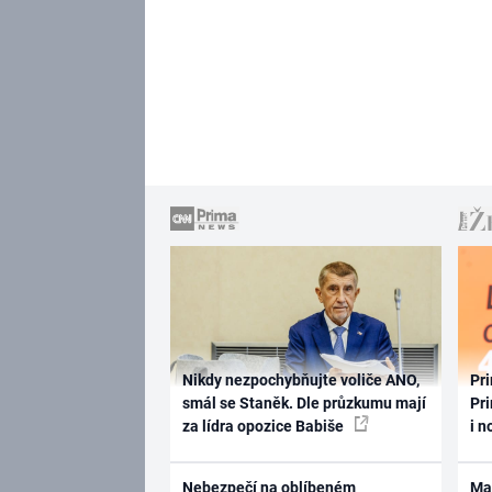
Nikdy nezpochybňujte voliče ANO,
Pri
smál se Staněk. Dle průzkumu mají
Pri
za lídra opozice Babiše
i n
Nebezpečí na oblíbeném
Ma