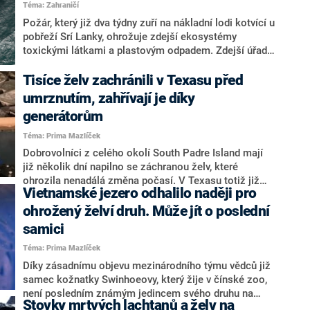
Téma: Zahraničí
Požár, který již dva týdny zuří na nákladní lodi kotvící u
pobřeží Srí Lanky, ohrožuje zdejší ekosystémy
toxickými látkami a plastovým odpadem. Zdejší úřady
již podaly trestní oznámení. A situaci tak kromě
ochránců přírody začala řešit i policie.
Tisíce želv zachránili v Texasu před
umrznutím, zahřívají je díky
generátorům
Téma: Prima Mazlíček
Dobrovolníci z celého okolí South Padre Island mají
již několik dní napilno se záchranou želv, které
ohrozila nenadálá změna počasí. V Texasu totiž již
Vietnamské jezero odhalilo naději pro
několik dní zuří mrazivé teploty a sněžné bouře.
Dosud se podařilo zachránit více než čtyři tisíce želv.
ohrožený želví druh. Může jít o poslední
samici
Téma: Prima Mazlíček
Díky zásadnímu objevu mezinárodního týmu vědců již
samec kožnatky Swinhoeovy, který žije v čínské zoo,
není posledním známým jedincem svého druhu na
Stovky mrtvých lachtanů a želv na
světě. Ve vietnamském jezeře Dong Mo byla totiž