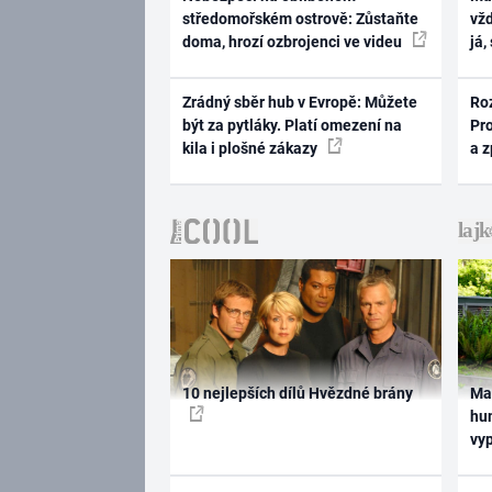
středomořském ostrově: Zůstaňte
vž
doma, hrozí ozbrojenci ve videu
já,
Zrádný sběr hub v Evropě: Můžete
Ro
být za pytláky. Platí omezení na
Pr
kila i plošné zákazy
a 
10 nejlepších dílů Hvězdné brány
Ma
hum
vy