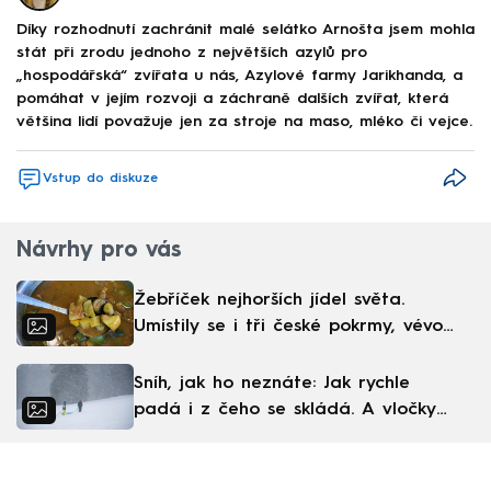
Díky rozhodnutí zachránit malé selátko Arnošta jsem mohla
stát při zrodu jednoho z největších azylů pro
„hospodářská“ zvířata u nás, Azylové farmy Jarikhanda, a
pomáhat v jejím rozvoji a záchraně dalších zvířat, která
většina lidí považuje jen za stroje na maso, mléko či vejce.
Vstup do diskuze
Návrhy pro vás
Žebříček nejhorších jídel světa.
Umístily se i tři české pokrmy, vévodí
skandinávská kuchyně
Sníh, jak ho neznáte: Jak rychle
padá i z čeho se skládá. A vločky
nejsou bílé