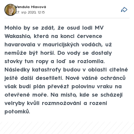
Vendula Hlavová
27. srp 2020, 12:15
Mohlo by se zdát, že osud lodi MV
Wakashio, která na konci července
havarovala v mauricijských vodách, už
nemůže být horší. Do vody se dostaly
stovky tun ropy a loď se rozlomila.
Následky katastrofy budou v oblasti citelné
ještě další desetiletí. Nové vášně ochránců
však budí plán převézt polovinu vraku na
otevřené moře. Na místo, kde se scházejí
velryby kvůli rozmnožování a rození
potomků.