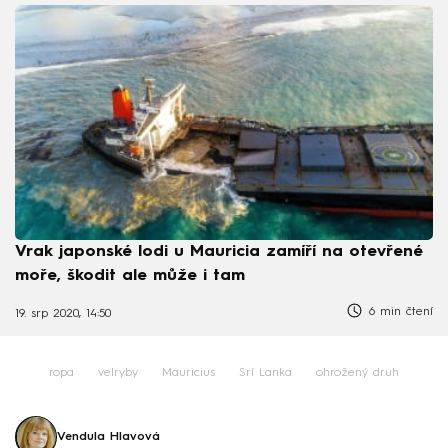
Vrak japonské lodi u Mauricia zamíří na otevřené
moře, škodit ale může i tam
6 min čtení
19. srp 2020, 14:50
ropa
velryby
Mauricius
Srí Lanka
ohrožený druh
Vendula Hlavová