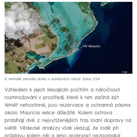
K nehodě plavidla došlo u korálových útesů. Zdroj: ESA
Vzhledem k jejich klesajícím počtům a náročnosti
rozmnožování v prostředí, které k nim začíná být
téměř nehostinné, jsou rezervace a ochranná pásma
okolo Mauricia velice důležité. Kolem ostrova
probíhají dvě z nejvytíženějších tras lodní dopravy na
světě. Vědecké analýzy však ukazují, že lodě při
průplavu kolem něj a jeho rezervací nezpomalují.