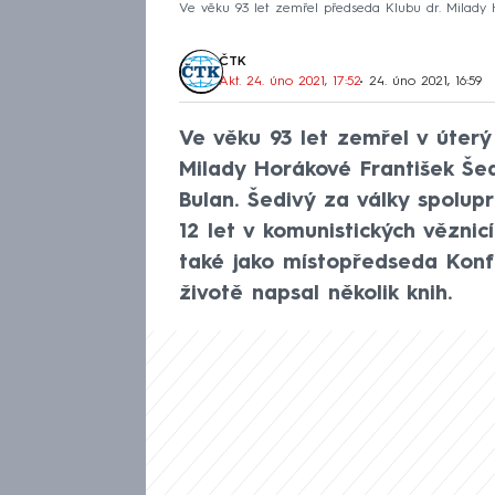
Ve věku 93 let zemřel předseda Klubu dr. Milady 
ČTK
Akt. 24. úno 2021, 17:52
• 24. úno 2021, 16:59
Ve věku 93 let zemřel v úterý
Milady Horákové František Šedi
Bulan. Šedivý za války spolup
12 let v komunistických věznic
také jako místopředseda Konf
životě napsal několik knih.