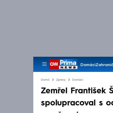
Domácí
Zahranič
Pořady
Domů
Zprávy
Domácí
Zemřel František Š
spolupracoval s o