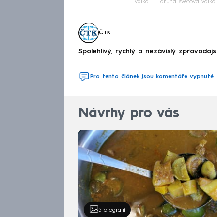
válka
druhá světová válka
ČTK
Spolehlivý, rychlý a nezávislý zpravodajs
Pro tento článek jsou komentáře vypnuté
Návrhy pro vás
5
fotografií