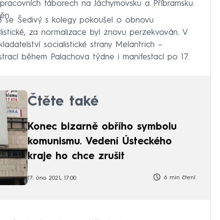
l v pracovních táborech na Jáchymovsku a Příbramsku.
ěn.
8 se Šedivý s kolegy pokoušel o obnovu
listické, za normalizace byl znovu perzekvován. V
ladatelství socialistické strany Melantrich –
trací během Palachova týdne i manifestací po 17.
Čtěte také
Konec bizarně obřího symbolu
komunismu. Vedení Ústeckého
kraje ho chce zrušit
6 min čtení
17. úno 2021, 17:00