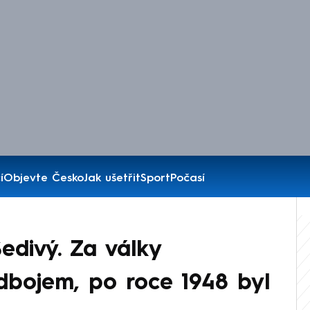
í
Objevte Česko
Jak ušetřit
Sport
Počasí
edivý. Za války
dbojem, po roce 1948 byl