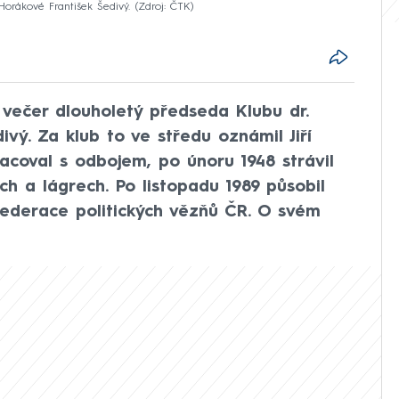
Horákové František Šedivý.
Zdroj: ČTK
 večer dlouholetý předseda Klubu dr.
vý. Za klub to ve středu oznámil Jiří
racoval s odbojem, po únoru 1948 strávil
ích a lágrech. Po listopadu 1989 působil
ederace politických vězňů ČR. O svém