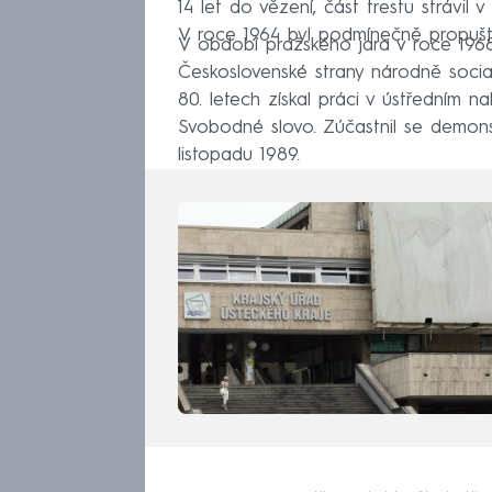
14 let do vězení, část trestu strávi
V roce 1964 byl podmínečně propušt
V období pražského jara v roce 196
Československé strany národně socia
80. letech získal práci v ústředním nak
Svobodné slovo. Zúčastnil se demons
listopadu 1989.