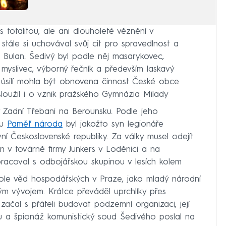
 totalitou, ale ani dlouholeté věznění v
stále si uchovával svůj cit pro spravedlnost a
 Bulan. Šedivý byl podle něj masarykovec,
a myslivec, výborný řečník a především laskavý
chž úsilí mohla být obnovena činnost České obce
oužil i o vznik pražského Gymnázia Milady
.
v Zadní Třebani na Berounsku. Podle jeho
tu
Paměť národa
byl jakožto syn legionáře
ní Československé republiky. Za války musel odejít
en v továrně firmy Junkers v Loděnici a na
racoval s odbojářskou skupinou v lesích kolem
ole věd hospodářských v Praze, jako mladý národní
vým vývojem. Krátce převáděl uprchlíky přes
začal s přáteli budovat podzemní organizaci, její
du a špionáž komunistický soud Šedivého poslal na