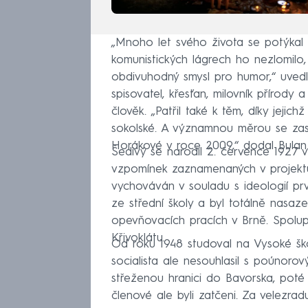
„Mnoho let svého života se potýkal s
komunistických lágrech ho nezlomilo, 
obdivuhodný smysl pro humor,“ uvedl
spisovatel, křesťan, milovník přírody 
člověk. „Patřil také k těm, díky jeji
sokolské. A významnou měrou se zasl
Horákové v roce 2009,“ dodal Bulan
Šedivý se narodil 2. července 1927 
vzpomínek zaznamenaných v projek
vychováván v souladu s ideologií prv
ze střední školy a byl totálně nasaz
opevňovacích pracích v Brně. Spolup
Křivoklátu.
Od roku 1948 studoval na Vysoké šk
socialista ale nesouhlasil s poúnoro
střeženou hranici do Bavorska, poté 
členové ale byli zatčeni. Za velezra