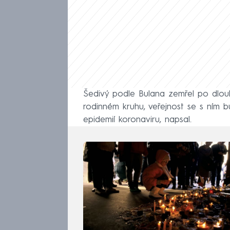
Šedivý podle Bulana zemřel po dlouh
rodinném kruhu, veřejnost se s ním b
epidemií koronaviru, napsal.