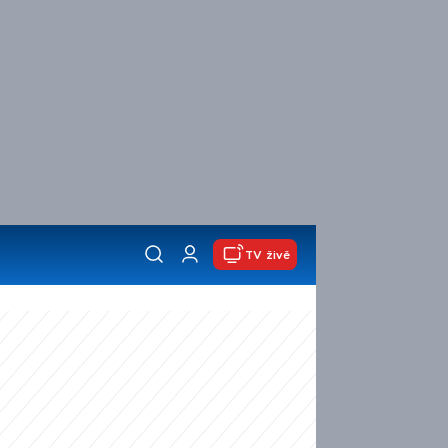
TV živě