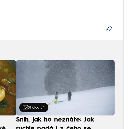
31
fotografií
Sníh, jak ho neznáte: Jak
ké
rychle padá i z čeho se