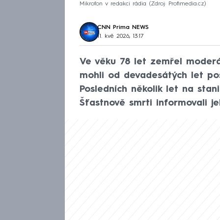
Mikrofon v redakci rádia
Zdroj: Profimedia.cz
CNN Prima NEWS
11. kvě 2026, 13:17
Ve věku 78 let zemřel moderát
mohli od devadesátých let po
Posledních několik let na sta
Šťastnově smrti informovali j