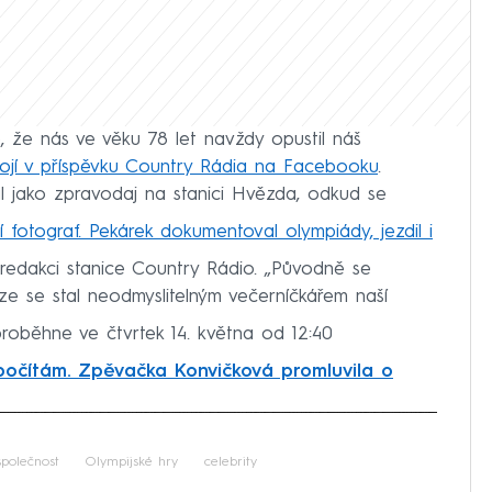
že nás ve věku 78 let navždy opustil náš
tojí v příspěvku Country Rádia na Facebooku
.
l jako zpravodaj na stanici Hvězda, odkud se
 fotograf. Pekárek dokumentoval olympiády, jezdil i
v redakci stanice Country Rádio. „Původně se
éze se stal neodmyslitelným večerníčkářem naší
roběhne ve čtvrtek 14. května od 12:40
počítám. Zpěvačka Konvičková promluvila o
iled to fetch
společnost
Olympijské hry
celebrity