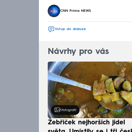
CNN Prima NEWS
Vstup do diskuze
Návrhy pro vás
5
fotografií
Žebříček nejhorších jídel
světa. Umístily se i tři čes