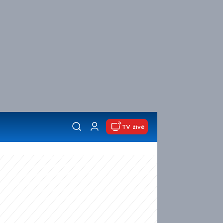
TV živě