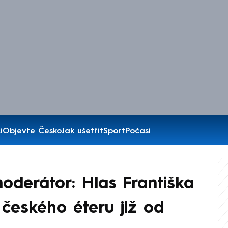
í
Objevte Česko
Jak ušetřit
Sport
Počasí
oderátor: Hlas Františka
í českého éteru již od