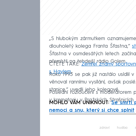
„S hlubokým zármutkem oznamujeme, 
dlouholetý kolega Franta Šťastna,“
s
Šťastna v osmdesátých letech začína
přemístil na tehdejší rádio Golem.
ČTĚTE TAKÉ:
Zemřel známý sportovní
s Havlem
Roku 1993 se pak již nastálo usídlil 
věnoval rannímu vysílání, avšak posl
stanice,“ uvedli jeho kolegové.
Poslední rozloučení s moderátorem p
v krematoriu v Pražských Strašnicích.
MOHLO VÁM UNIKNOUT:
Se smrtí 
nemoci a snu, který si chce splnit
Fa
zdraví
hudba