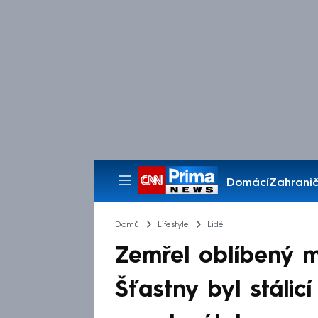
Domácí
Zahranič
Pořady
Domů
Lifestyle
Lidé
Zemřel oblíbený m
Šťastny byl stálic