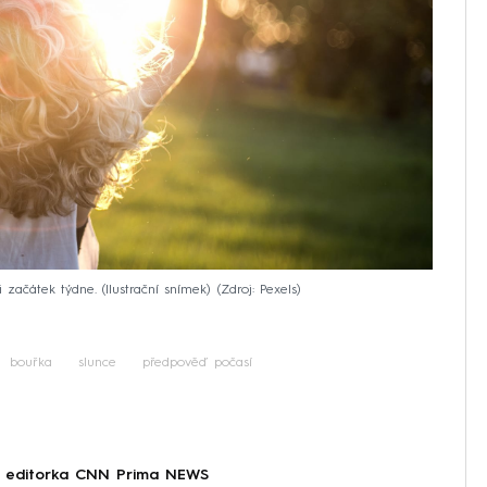
začátek týdne. (Ilustrační snímek)
Zdroj: Pexels
bouřka
slunce
předpověď počasí
 a editorka CNN Prima NEWS