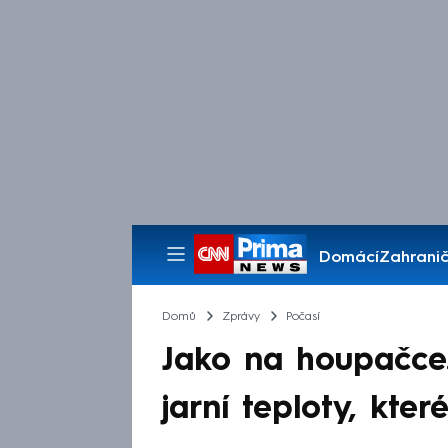
Domácí
Zahranič
Pořady
Domů
Zprávy
Počasí
Jako na houpačce.
jarní teploty, kte