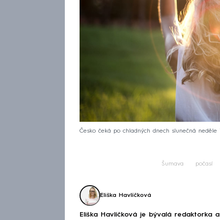
Česko čeká po chladných dnech slunečná neděle i 
Šumava
počasí
Eliška Havlíčková
Eliška Havlíčková je bývalá redaktorka