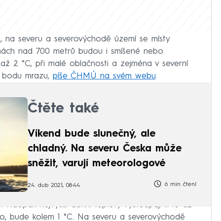
, na severu a severovýchodě území se místy
hách nad 700 metrů budou i smíšené nebo
až 2 °C, při malé oblačnosti a zejména v severní
k bodu mrazu,
píše ČHMÚ na svém webu
.
Čtěte také
Víkend bude slunečný, ale
chladný. Na severu Česka může
sněžit, varují meteorologové
6 min čtení
24. dub 2021, 08:44
. Naopak nejvyšší denní teploty vystoupají k 10 až
no, bude kolem 1 °C. Na severu a severovýchodě