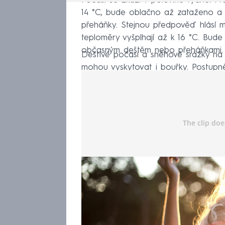
Počasí se zkazí v polovině týdne. Př
14 °C, bude oblačno až zataženo a 
přeháňky. Stejnou předpověď hlásí me
teploměry vyšplhají až k 16 °C. Bude
občasným deštěm nebo přeháňkami.
Deštivé počasí a sněhové srážky na 
mohou vyskytovat i bouřky. Postupně
budou pohybovat mezi 11 a 16 °C.