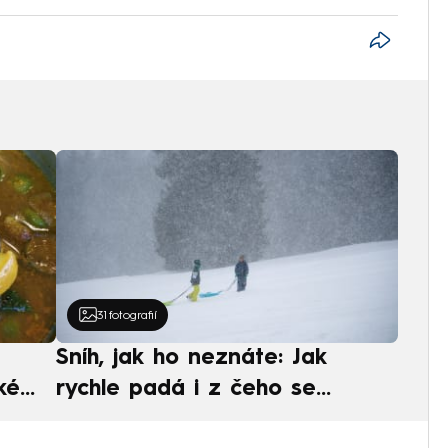
31
fotografií
Sníh, jak ho neznáte: Jak
ké
rychle padá i z čeho se
ská
skládá. A vločky nejsou bílé