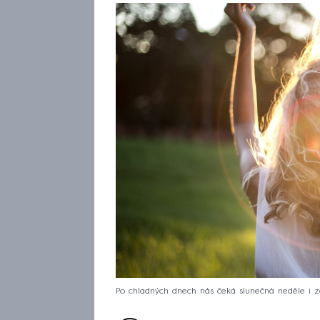
Po chladných dnech nás čeká slunečná neděle i zač