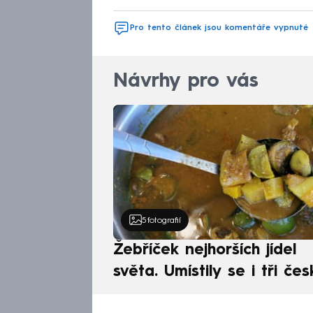
Pro tento článek jsou komentáře vypnuté
Návrhy pro vás
5
fotografií
Žebříček nejhorších jídel
světa. Umístily se i tři čes
pokrmy, vévodí skandináv