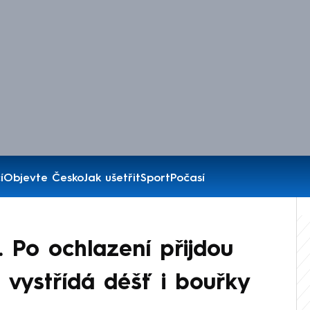
í
Objevte Česko
Jak ušetřit
Sport
Počasí
 Po ochlazení přijdou
ré vystřídá déšť i bouřky