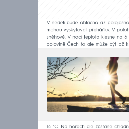
V neděli bude oblačno až polojasno
mohou vyskytovat přeháňky. V polo
sněhové. V noci teplota klesne na 6 
polovině Čech to ale může být až 
Mohou se tak tvořit přízemní mrazíky
14 °C. Na horách ale zůstane chlad