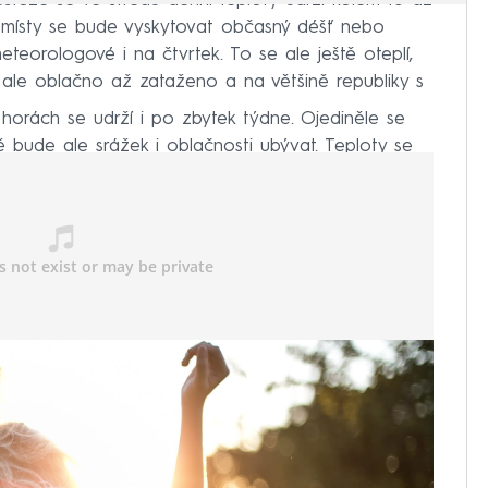
estože se ve středu denní teploty udrží kolem 10 až
místy se bude vyskytovat občasný déšť nebo
teorologové i na čtvrtek. To se ale ještě oteplí,
 ale oblačno až zataženo a na většině republiky s
horách se udrží i po zbytek týdne. Ojediněle se
 bude ale srážek i oblačnosti ubývat. Teploty se