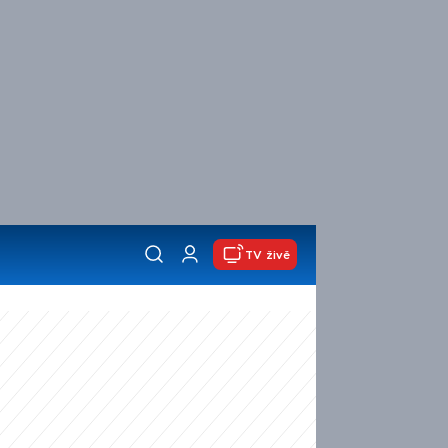
TV živě