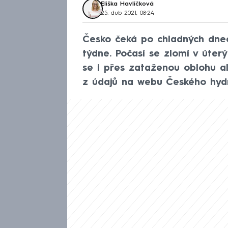
Eliška Havlíčková
25. dub 2021, 08:24
Česko čeká po chladných dnec
týdne. Počasí se zlomí v úter
se i přes zataženou oblohu al
z údajů na webu Českého hyd