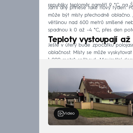
republiky teploměr naměří 9 °C, na
Jarní dny přinese také nový týden. 
může být místy přechodně oblačno. 
většinou nad 600 metrů smíšené neb
spadnou k 0 až –4 °C, přes den pot
Teploty vystoupají až 
Ještě v úterý bude zpočátku poloja
oblačnost. Místy se může vyskytova
1 000 metrů sněhové. Maximální denn
Video