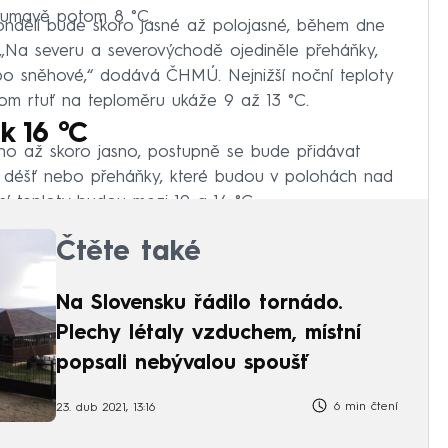
 Šumavě potom 8 °C.
Pondělí bude skoro jasné až polojasné, během dne
„Na severu a severovýchodě ojediněle přeháňky,
o sněhové,“ dodává ČHMÚ. Nejnižší noční teploty
om rtuť na teploměru ukáže 9 až 13 °C.
k 16 °C
sno až skoro jasno, postupně se bude přidávat
t déšť nebo přeháňky, které budou v polohách nad
í teploty budou mezi 10 a 14 °C.
Čtěte také
Na Slovensku řádilo tornádo.
Plechy létaly vzduchem, místní
popsali nebývalou spoušť
6 min čtení
23. dub 2021, 13:16