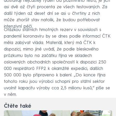
dostávají nejčastěji týden od pozitivního testu, je jich
asi dvě až čtyři procenta ze všech testovaných. Za
další týden až deset dní se asi u čtvrtiny z nich
může zhoršit stav natolik, že budou potřebovat
intenzivní péči.
Otázkou státních hmotných rezerv v souvislosti s
pandemií koronaviru by se dnes podle informací ČTK
měla zabývat vláda. Materiál, který má ČTK k
dispozici, mimo jiné uvádí, že podle bleskového
průzkumu bylo na začátku října ve skladech
oslovených obchodních společností k dispozici 250
000 respirátorů FFP2 k okamžité expedici, dalších
500 000 bylo připraveno k balení. „Do konce října
tohoto roku jsou výrobci schopni pro státní sektor
uvolnit kapacitu výroby cca 2,5 milionu kusů,“ píše se
v něm.
Čtěte také