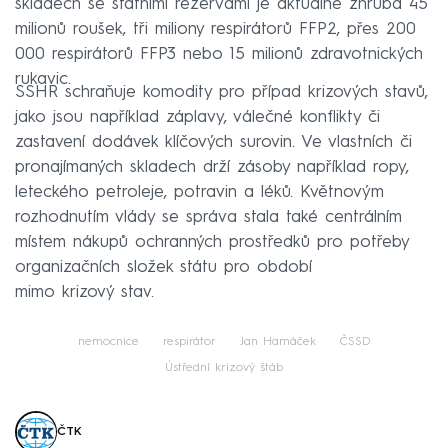
skladech se státními rezervami je aktuálně zhruba 45
milionů roušek, tři miliony respirátorů FFP2, přes 200
000 respirátorů FFP3 nebo 15 milionů zdravotnických
rukavic.
SSHR schraňuje komodity pro případ krizových stavů,
jako jsou například záplavy, válečné konflikty či
zastavení dodávek klíčových surovin. Ve vlastních či
pronajímaných skladech drží zásoby například ropy,
leteckého petroleje, potravin a léků. Květnovým
rozhodnutím vlády se správa stala také centrálním
místem nákupů ochranných prostředků pro potřeby
organizačních složek státu pro období
mimo krizový stav.
nemocnice
respirátor
Jan Hamáček
ČSSD
Ústřední krizový štáb
ČTK