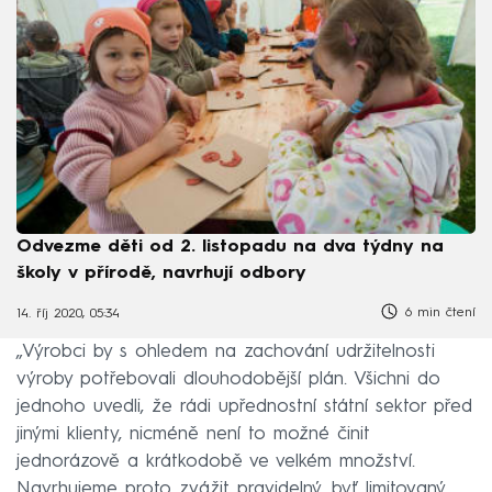
Odvezme děti od 2. listopadu na dva týdny na
školy v přírodě, navrhují odbory
6 min čtení
14. říj 2020, 05:34
„Výrobci by s ohledem na zachování udržitelnosti
výroby potřebovali dlouhodobější plán. Všichni do
jednoho uvedli, že rádi upřednostní státní sektor před
jinými klienty, nicméně není to možné činit
jednorázově a krátkodobě ve velkém množství.
Navrhujeme proto zvážit pravidelný, byť limitovaný