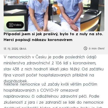
Video
Připadal jsem si jak prašivý, bylo to z nuly na sto.
Herci popisují nákazu koronavirem
6 min čtení
13. říj 2020, 08:44
V nemocnicích v Česku je podle posledních údajů
ministerstva zdravotnictví 2 106 lidí s koronavirem,
stav 438 z nich hodnotí lékaři jako těžký. Od začátku
října vzrostl počet hospitalizovaných přibližně na
dvojnásobek.
Některé nemocnice už začaly kvůli větším počtům
hospitalizovaných s COVID-19 omezovat
naplánovanou či odložitelnou zdravotní péči. Podle
zkušeností z jara i ze zahraničí se lidé do nemocnice