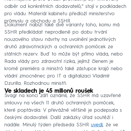
odběr od konkrétních dodavatelů,“ stojí v podkladech
pro vládu. Materiál kabinetu předloží ministerstvo
průmyslu a obchodu a SSHR.
Dokument nabízí také dvě varianty toho, komu má
SSHR předkládat neprodleně po dobu trvání
nouzového stavu návrhy na uvolnění jednotlivých
druhů zdravotnických a ochranních pomůcek ze
státních rezerv. Buď to může být přímo vláda, nebo
Rada vlády pro zdravotní rizika, jejímž členem je
kromě premiéra a ministrů také zástupce krajů nebo
vládní zmocněnec pro IT a digitalizaci Vladimír
Dzurilla. Rozhodnou ministři.
Ve skladech je 45 milionů roušek
Švagr na konci září oznámil, že SSHR má uzavřené
smlouvy na všech 11 druhů ochranných pomůcek,
které poptávala. V převážné většině je podepsala s
českými dodavateli. Další zakázky úřad soutěží i
nadále. Minulý týden předseda SSHR
uvedl
, že ve