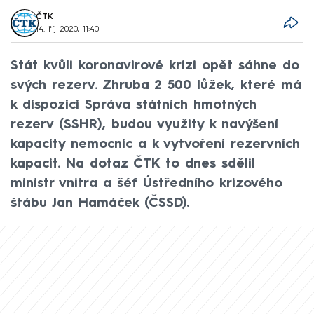
ČTK
14. říj 2020, 11:40
Stát kvůli koronavirové krizi opět sáhne do
svých rezerv. Zhruba 2 500 lůžek, které má
k dispozici Správa státních hmotných
rezerv (SSHR), budou využity k navýšení
kapacity nemocnic a k vytvoření rezervních
kapacit. Na dotaz ČTK to dnes sdělil
ministr vnitra a šéf Ústředního krizového
štábu Jan Hamáček (ČSSD).