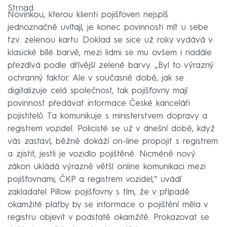
Strnad.
Novinkou, kterou klienti pojišťoven nejspíš
jednoznačně uvítají, je konec povinnosti mít u sebe
tzv. zelenou kartu. Doklad se sice už roky vydává v
klasické bílé barvě, mezi lidmi se mu ovšem i nadále
přezdívá podle dřívější zelené barvy. „Byl to výrazný
ochranný faktor. Ale v současné době, jak se
digitalizuje celá společnost, tak pojišťovny mají
povinnost předávat informace České kanceláři
pojistitelů. Ta komunikuje s ministerstvem dopravy a
registrem vozidel. Policisté se už v dnešní době, když
vás zastaví, běžně dokáží on-line propojit s registrem
a zjistit, jestli je vozidlo pojištěné. Nicméně nový
zákon ukládá výrazně větší online komunikaci mezi
pojišťovnami, ČKP a registrem vozidel,“ uvádí
zakladatel Pillow pojišťovny s tím, že v případě
okamžité platby by se informace o pojištění měla v
registru objevit v podstatě okamžitě. Prokazovat se