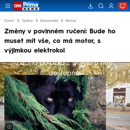
Domů
Zprávy
Ekonomika
Peníze
Změny v povinném ručení: Bude ho
muset mít vše, co má motor, s
výjimkou elektrokol
Žádná položka z playlistu není
Výběr redakce
dostupná.