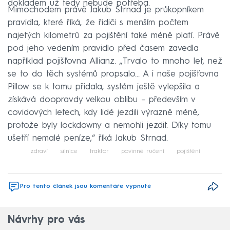
dokladem už tedy nebude potřeba.
Mimochodem právě Jakub Strnad je průkopníkem
pravidla, které říká, že řidiči s menším počtem
najetých kilometrů za pojištění také méně platí. Právě
pod jeho vedením pravidlo před časem zavedla
například pojišťovna Allianz. „Trvalo to mnoho let, než
se to do těch systémů propsalo... A i naše pojišťovna
Pillow se k tomu přidala, systém ještě vylepšila a
získává doopravdy velkou oblibu – především v
covidových letech, kdy lidé jezdili výrazně méně,
protože byly lockdowny a nemohli jezdit. Díky tomu
ušetří nemalé peníze,“ říká Jakub Strnad.
zdraví
silnice
traktor
povinné ručení
pojištění
Pro tento článek jsou komentáře vypnuté
Návrhy pro vás