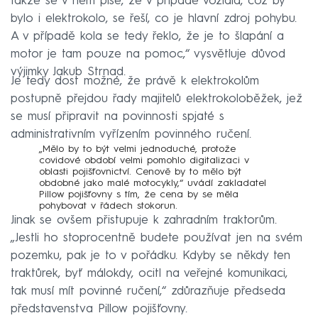
takže se v něm píše, že v případě vozidla, což by
bylo i elektrokolo, se řeší, co je hlavní zdroj pohybu.
A v případě kola se tedy řeklo, že je to šlapání a
motor je tam pouze na pomoc,“ vysvětluje důvod
výjimky Jakub Strnad.
Je tedy dost možné, že právě k elektrokolům
postupně přejdou řady majitelů elektrokoloběžek, jež
se musí připravit na povinnosti spjaté s
administrativním vyřízením povinného ručení.
„Mělo by to být velmi jednoduché, protože
covidové období velmi pomohlo digitalizaci v
oblasti pojišťovnictví. Cenově by to mělo být
obdobné jako malé motocykly,“ uvádí zakladatel
Pillow pojišťovny s tím, že cena by se měla
pohybovat v řádech stokorun.
Jinak se ovšem přistupuje k zahradním traktorům.
„Jestli ho stoprocentně budete používat jen na svém
pozemku, pak je to v pořádku. Kdyby se někdy ten
traktůrek, byť málokdy, ocitl na veřejné komunikaci,
tak musí mít povinné ručení,“ zdůrazňuje předseda
představenstva Pillow pojišťovny.