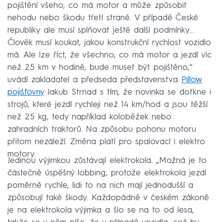
pojištění všeho, co má motor a může způsobit
nehodu nebo škodu třetí straně. V případě České
republiky ale musí splňovat ještě další podmínky...
Člověk musí koukat, jakou konstrukční rychlost vozidlo
má. Ale lze říct, že všechno, co má motor a jezdí víc
než 25 km v hodině, bude muset být pojištěno,“
uvádí zakladatel a předseda představenstva
Pillow
pojišťovny
Jakub Strnad s tím, že novinka se dotkne i
strojů, které jezdí rychleji než 14 km/hod a jsou těžší
než 25 kg, tedy například koloběžek nebo
zahradních traktorů. Na způsobu pohonu motoru
přitom nezáleží. Změna platí pro spalovací i elektro
motory.
Jedinou výjimkou zůstávají elektrokola. „Možná je to
částečně úspěšný lobbing, protože elektrokola jezdí
poměrně rychle, lidi to na nich mají jednodušší a
způsobují také škody. Každopádně v českém zákoně
je na elektrokola výjimka a šlo se na to od lesa,