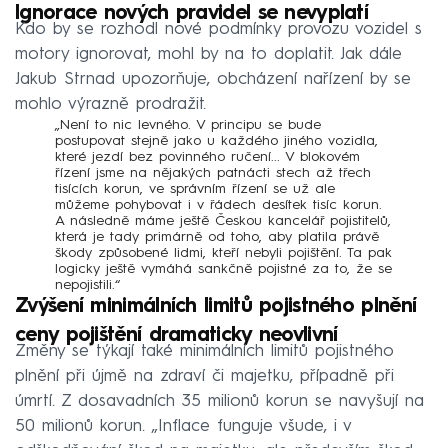
Ignorace nových pravidel se nevyplatí
Kdo by se rozhodl nové podmínky provozu vozidel s
motory ignorovat, mohl by na to doplatit. Jak dále
Jakub Strnad upozorňuje, obcházení nařízení by se
mohlo výrazně prodražit.
„Není to nic levného. V principu se bude
postupovat stejně jako u každého jiného vozidla,
které jezdí bez povinného ručení... V blokovém
řízení jsme na nějakých patnácti stech až třech
tisících korun, ve správním řízení se už ale
můžeme pohybovat i v řádech desítek tisíc korun.
A následně máme ještě
Českou kancelář pojistitelů
,
která je tady primárně od toho, aby platila právě
škody způsobené lidmi, kteří nebyli pojištění. Ta pak
logicky ještě vymáhá sankčně pojistné za to, že se
nepojistili.“
Zvýšení minimálních limitů pojistného plnění
ceny pojištění dramaticky neovlivní
Změny se týkají také minimálních limitů pojistného
plnění při újmě na zdraví či majetku, případně při
úmrtí. Z dosavadních 35 milionů korun se navyšují na
50 milionů korun. „Inflace funguje všude, i v