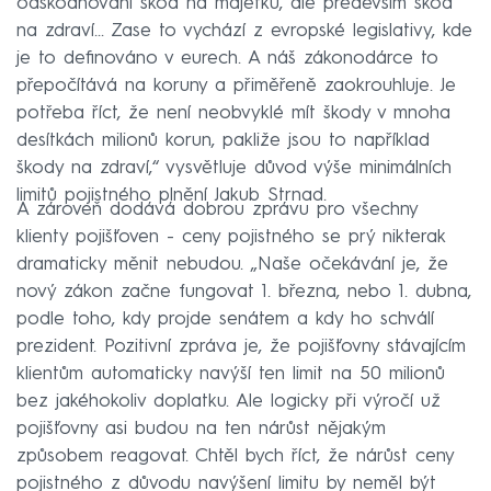
odškodňování škod na majetku, ale především škod
na zdraví... Zase to vychází z evropské legislativy, kde
je to definováno v eurech. A náš zákonodárce to
přepočítává na koruny a přiměřeně zaokrouhluje. Je
potřeba říct, že není neobvyklé mít škody v mnoha
desítkách milionů korun, pakliže jsou to například
škody na zdraví,“ vysvětluje důvod výše minimálních
limitů pojistného plnění Jakub Strnad.
A zároveň dodává dobrou zprávu pro všechny
klienty pojišťoven - ceny pojistného se prý nikterak
dramaticky měnit nebudou. „Naše očekávání je, že
nový zákon začne fungovat 1. března, nebo 1. dubna,
podle toho, kdy projde senátem a kdy ho schválí
prezident. Pozitivní zpráva je, že pojišťovny stávajícím
klientům automaticky navýší ten limit na 50 milionů
bez jakéhokoliv doplatku. Ale logicky při výročí už
pojišťovny asi budou na ten nárůst nějakým
způsobem reagovat. Chtěl bych říct, že nárůst ceny
pojistného z důvodu navýšení limitu by neměl být