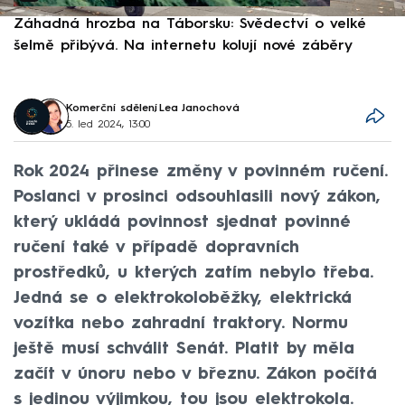
Záhadná hrozba na Táborsku: Svědectví o velké
S
šelmě přibývá. Na internetu kolují nové záběry
d
Komerční sdělení
,
Lea Janochová
5. led 2024, 13:00
Rok 2024 přinese změny v povinném ručení.
Poslanci v prosinci odsouhlasili nový zákon,
který ukládá povinnost sjednat povinné
ručení také v případě dopravních
prostředků, u kterých zatím nebylo třeba.
Jedná se o elektrokoloběžky, elektrická
vozítka nebo zahradní traktory. Normu
ještě musí schválit Senát. Platit by měla
začít v únoru nebo v březnu. Zákon počítá
s jedinou výjimkou, tou jsou elektrokola.