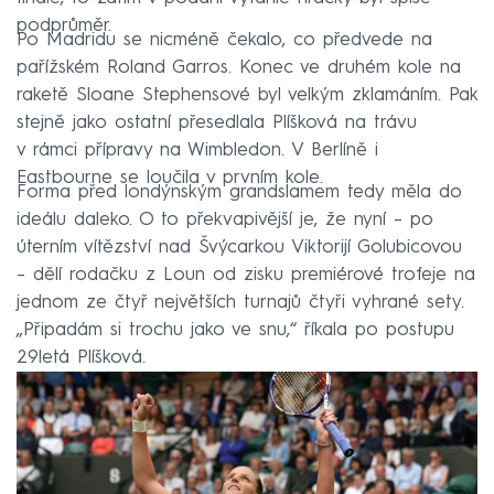
podprůměr.
Po Madridu se nicméně čekalo, co předvede na
pařížském Roland Garros. Konec ve druhém kole na
raketě Sloane Stephensové byl velkým zklamáním. Pak
stejně jako ostatní přesedlala Plíšková na trávu
v rámci přípravy na Wimbledon. V Berlíně i
Eastbourne se loučila v prvním kole.
Forma před londýnským grandslamem tedy měla do
ideálu daleko. O to překvapivější je, že nyní – po
úterním vítězství nad Švýcarkou Viktorijí Golubicovou
– dělí rodačku z Loun od zisku premiérové trofeje na
jednom ze čtyř největších turnajů čtyři vyhrané sety.
„Připadám si trochu jako ve snu,“ říkala po postupu
29letá Plíšková.