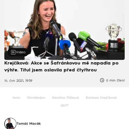
Video
Krejčíková: Akce se Šafránkovou mě napadla po
výhře. Titul jsem oslavila před čtyřhrou
6 min čtení
14. čvn 2021, 19:59
tenis
Wimbledon
Karolína Plíšková
Barbora Krejčíková
sport
Tomáš Macák