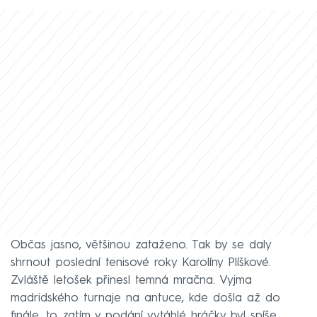
Občas jasno, většinou zataženo. Tak by se daly
shrnout poslední tenisové roky Karolíny Plíškové.
Zvláště letošek přinesl temná mračna. Vyjma
madridského turnaje na antuce, kde došla až do
finále, to zatím v podání vytáhlé hráčky byl spíše