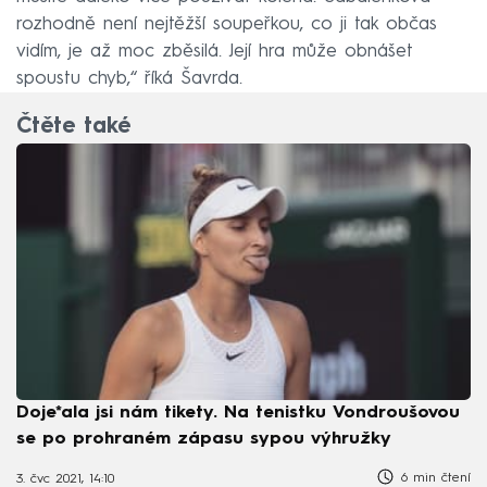
rozhodně není nejtěžší soupeřkou, co ji tak občas
vidím, je až moc zběsilá. Její hra může obnášet
spoustu chyb,“ říká Šavrda.
Čtěte také
Doje*ala jsi nám tikety. Na tenistku Vondroušovou
se po prohraném zápasu sypou výhružky
6 min čtení
3. čvc 2021, 14:10