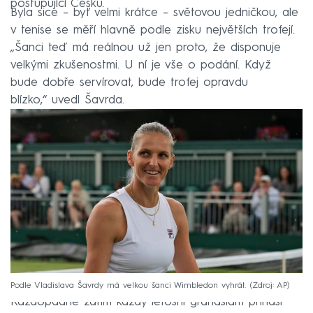
postupující Češku.
Byla sice – byť velmi krátce – světovou jedničkou, ale
v tenise se měří hlavně podle zisku největších trofejí.
„Šanci teď má reálnou už jen proto, že disponuje
velkými zkušenostmi. U ní je vše o podání. Když
bude dobře servírovat, bude trofej opravdu
blízko,“ uvedl Šavrda.
Podle Vladislava Šavrdy má velkou šanci Wimbledon vyhrát.
Zdroj: AP
Každopádně zatím každý letošní grandslam přináší