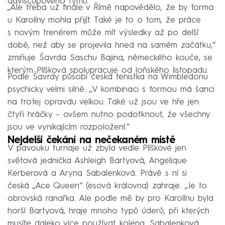
daviscupového týmu.
„Ale třeba už finále v Římě napovědělo, že by forma
u Karolíny mohla přijít. Také je to o tom, že práce
s novým trenérem může mít výsledky až po delší
době, než aby se projevila hned na samém začátku,“
zmiňuje Šavrda Saschu Bajina, německého kouče, se
kterým Plíšková spolupracuje od loňského listopadu.
Podle Šavrdy působí česká tenistka na Wimbledonu
psychicky velmi silně. „V kombinaci s formou má šanci
na trofej opravdu velkou. Také už jsou ve hře jen
čtyři hráčky – ovšem nutno podotknout, že všechny
jsou ve vynikajícím rozpoložení.“
Nejdelší čekání na nečekaném místě
V pavouku turnaje už zbyla vedle Plíškové jen
světová jednička Ashleigh Bartyová, Angelique
Kerberová a Aryna Sabalenková. Právě s ní si
česká „Ace Queen“ (esová královna) zahraje. „Je to
obrovská ranařka. Ale podle mě by pro Karolínu byla
horší Bartyová, hraje mnoho typů úderů, při kterých
musíte daleko více používat kolena. Sabalenková