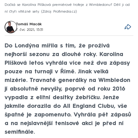
Dočká se Karolína Plíšková premiérové trofeje z Wimbledonu? Dělí ji od
ní čtyři vítězné sety.
Zdroj: Profimedia.cz
Tomáš Macák
7. čvc 2021, 15:31
Do Londýna mířila s tím, že prožívá
nejhorší sezonu za dlouhé roky. Karolína
Plíšková letos vyhrála více než dva zápasy
pouze na turnaji v Římě. Jinak velká
mizérie. Travnaté generálky na Wimbledon
jí absolutně nevyšly, poprvé od roku 2016
vypadla z elitní desítky žebříčku. Jenže
jakmile dorazila do All England Clubu, vše
špatné je zapomenuto. Vyhrála pět zápasů
a na nejslavnější tenisové akci je před ní
semifinále.