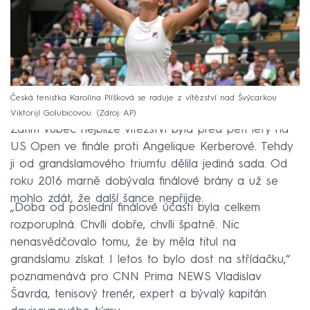
Česká tenistka Karolína Plíšková se raduje z vítězství nad Švýcarkou
Viktorijí Golubicovou.
Zdroj: AP
Zatím vůbec nejblíže vítězství byla před pěti lety na
US Open ve finále proti Angelique Kerberové. Tehdy
ji od grandslamového triumfu dělila jediná sada. Od
roku 2016 marně dobývala finálové brány a už se
mohlo zdát, že další šance nepřijde.
„Doba od poslední finálové účasti byla celkem
rozporuplná. Chvíli dobře, chvíli špatně. Nic
nenasvědčovalo tomu, že by měla titul na
grandslamu získat. I letos to bylo dost na střídačku,“
poznamenává pro CNN Prima NEWS Vladislav
Šavrda, tenisový trenér, expert a bývalý kapitán