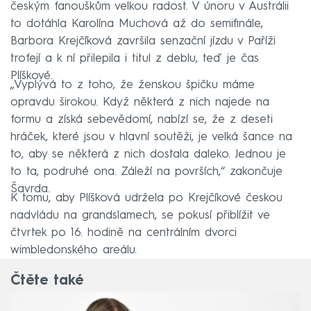
českým fanouškům velkou radost. V únoru v Austrálii
to dotáhla Karolína Muchová až do semifinále,
Barbora Krejčíková završila senzační jízdu v Paříži
trofejí a k ní přilepila i titul z deblu, teď je čas
Plíškové.
„Vyplývá to z toho, že ženskou špičku máme
opravdu širokou. Když některá z nich najede na
formu a získá sebevědomí, nabízí se, že z deseti
hráček, které jsou v hlavní soutěži, je velká šance na
to, aby se některá z nich dostala daleko. Jednou je
to ta, podruhé ona. Záleží na površích,“ zakončuje
Šavrda.
K tomu, aby Plíšková udržela po Krejčíkové českou
nadvládu na grandslamech, se pokusí přiblížit ve
čtvrtek po 16. hodině na centrálním dvorci
wimbledonského areálu.
Čtěte také