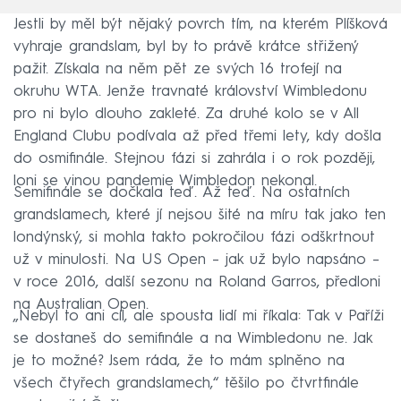
Jestli by měl být nějaký povrch tím, na kterém Plíšková
vyhraje grandslam, byl by to právě krátce střižený
pažit. Získala na něm pět ze svých 16 trofejí na
okruhu WTA. Jenže travnaté království Wimbledonu
pro ni bylo dlouho zakleté. Za druhé kolo se v All
England Clubu podívala až před třemi lety, kdy došla
do osmifinále. Stejnou fázi si zahrála i o rok později,
loni se vinou pandemie Wimbledon nekonal.
Semifinále se dočkala teď. Až teď. Na ostatních
grandslamech, které jí nejsou šité na míru tak jako ten
londýnský, si mohla takto pokročilou fázi odškrtnout
už v minulosti. Na US Open – jak už bylo napsáno –
v roce 2016, další sezonu na Roland Garros, předloni
na Australian Open.
„Nebyl to ani cíl, ale spousta lidí mi říkala: Tak v Paříži
se dostaneš do semifinále a na Wimbledonu ne. Jak
je to možné? Jsem ráda, že to mám splněno na
všech čtyřech grandslamech,“ těšilo po čtvrtfinále