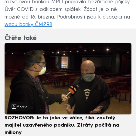
rozvojovou bankou MPO připravilo bezúročné půjčky
Úvěr COVID s odkladem splátek. Žádat je o ně
možné od 16. března. Podrobnosti jsou k dispozici na
webu banky ČMZRB
.
Čtěte také
Video
ROZHOVOR: Je to jako ve válce, říká zoufalý
majitel uzavřeného podniku. Ztráty počítá na
miliony