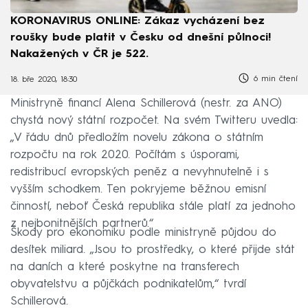
KORONAVIRUS ONLINE: Zákaz vycházení bez
roušky bude platit v Česku od dnešní půlnoci!
Nakažených v ČR je 522.
6 min čtení
18. bře 2020, 18:30
Ministryně financí Alena Schillerová (nestr. za ANO)
chystá nový státní rozpočet. Na svém Twitteru uvedla:
„V řádu dnů předložím novelu zákona o státním
rozpočtu na rok 2020. Počítám s úsporami,
redistribucí evropských peněz a nevyhnutelně i s
vyšším schodkem. Ten pokryjeme běžnou emisní
činností, neboť Česká republika stále platí za jednoho
z nejbonitnějších partnerů.“
Škody pro ekonomiku podle ministryně půjdou do
desítek miliard. „Jsou to prostředky, o které přijde stát
na daních a které poskytne na transferech
obyvatelstvu a půjčkách podnikatelům,“ tvrdí
Schillerová.