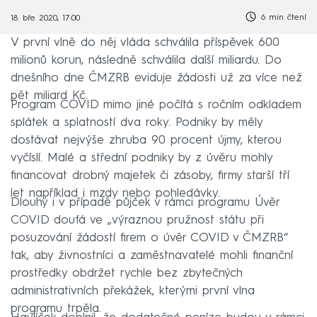
6 min čtení
18. bře 2020, 17:00
V první vlně do něj vláda schválila příspěvek 600
milionů korun, následně schválila další miliardu. Do
dnešního dne ČMZRB eviduje žádosti už za více než
pět miliard Kč.
Program COVID mimo jiné počítá s ročním odkladem
splátek a splatností dva roky. Podniky by měly
dostávat nejvýše zhruba 90 procent újmy, kterou
vyčíslí. Malé a střední podniky by z úvěru mohly
financovat drobný majetek či zásoby, firmy starší tří
let například i mzdy nebo pohledávky.
Dlouhý i v případě půjček v rámci programu Úvěr
COVID doufá ve „výraznou pružnost státu při
posuzování žádostí firem o úvěr COVID v ČMZRB“
tak, aby živnostníci a zaměstnavatelé mohli finanční
prostředky obdržet rychle bez zbytečných
administrativních překážek, kterými první vlna
programu trpěla.