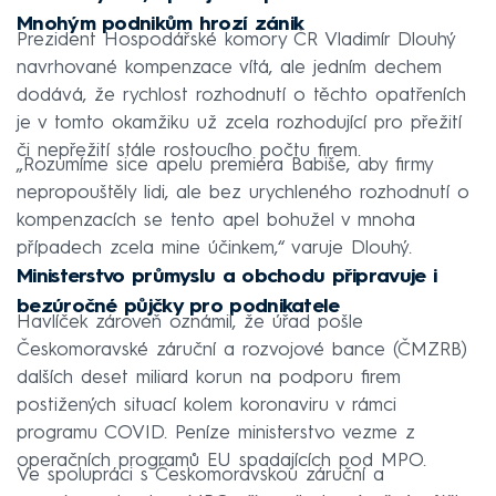
Mnohým podnikům hrozí zánik
Prezident Hospodářské komory ČR Vladimír Dlouhý
navrhované kompenzace vítá, ale jedním dechem
dodává, že rychlost rozhodnutí o těchto opatřeních
je v tomto okamžiku už zcela rozhodující pro přežití
či nepřežití stále rostoucího počtu firem.
„Rozumíme sice apelu premiéra Babiše, aby firmy
nepropouštěly lidi, ale bez urychleného rozhodnutí o
kompenzacích se tento apel bohužel v mnoha
případech zcela mine účinkem,“ varuje Dlouhý.
Ministerstvo průmyslu a obchodu připravuje i
bezúročné půjčky pro podnikatele
Havlíček zároveň oznámil, že úřad pošle
Českomoravské záruční a rozvojové bance (ČMZRB)
dalších deset miliard korun na podporu firem
postižených situací kolem koronaviru v rámci
programu COVID. Peníze ministerstvo vezme z
operačních programů EU spadajících pod MPO.
Ve spolupráci s Českomoravskou záruční a