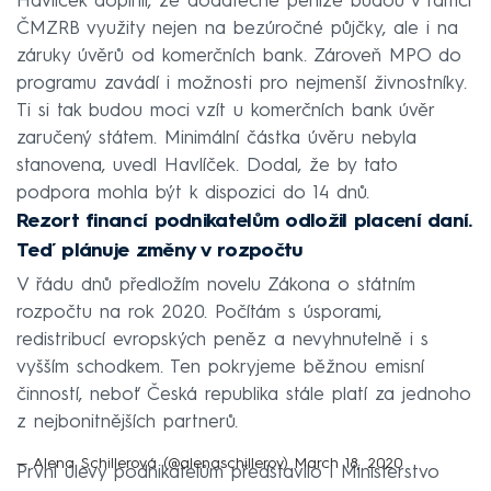
Havlíček doplnil, že dodatečné peníze budou v rámci
ČMZRB využity nejen na bezúročné půjčky, ale i na
záruky úvěrů od komerčních bank. Zároveň MPO do
programu zavádí i možnosti pro nejmenší živnostníky.
Ti si tak budou moci vzít u komerčních bank úvěr
zaručený státem. Minimální částka úvěru nebyla
stanovena, uvedl Havlíček. Dodal, že by tato
podpora mohla být k dispozici do 14 dnů.
Rezort financí podnikatelům odložil placení daní.
Teď plánuje změny v rozpočtu
V řádu dnů předložím novelu Zákona o státním
rozpočtu na rok 2020. Počítám s úsporami,
redistribucí evropských peněz a nevyhnutelně i s
vyšším schodkem. Ten pokryjeme běžnou emisní
činností, neboť Česká republika stále platí za jednoho
z nejbonitnějších partnerů.
— Alena Schillerová (@alenaschillerov)
March 18, 2020
První úlevy podnikatelům představilo i Ministerstvo