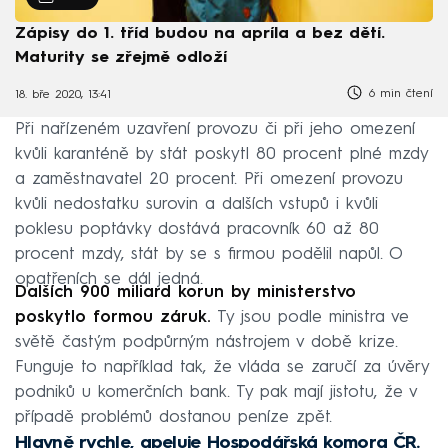
Zápisy do 1. tříd budou na apríla a bez dětí.
Maturity se zřejmě odloží
6 min čtení
18. bře 2020, 13:41
Při nařízeném uzavření provozu či při jeho omezení
kvůli karanténě by stát poskytl 80 procent plné mzdy
a zaměstnavatel 20 procent. Při omezení provozu
kvůli nedostatku surovin a dalších vstupů i kvůli
poklesu poptávky dostává pracovník 60 až 80
procent mzdy, stát by se s firmou podělil napůl. O
opatřeních se dál jedná.
Dalších 900 miliard korun by ministerstvo
poskytlo formou záruk.
Ty jsou podle ministra ve
světě častým podpůrným nástrojem v době krize.
Funguje to například tak, že vláda se zaručí za úvěry
podniků u komerčních bank. Ty pak mají jistotu, že v
případě problémů dostanou peníze zpět.
Hlavně rychle, apeluje Hospodářská komora ČR.