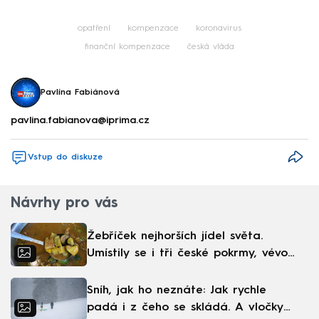
opatření
kompenzace
koronavirus
finanční kompenzace
česká vláda
Pavlína Fabiánová
pavlina.fabianova@iprima.cz
Vstup do diskuze
Návrhy pro vás
Žebříček nejhorších jídel světa.
Umístily se i tři české pokrmy, vévodí
skandinávská kuchyně
Sníh, jak ho neznáte: Jak rychle
padá i z čeho se skládá. A vločky