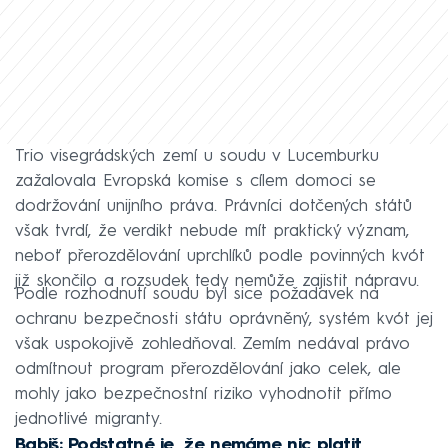
Trio visegrádských zemí u soudu v Lucemburku
zažalovala Evropská komise s cílem domoci se
dodržování unijního práva. Právníci dotčených států
však tvrdí, že verdikt nebude mít praktický význam,
neboť přerozdělování uprchlíků podle povinných kvót
již skončilo a rozsudek tedy nemůže zajistit nápravu.
Podle rozhodnutí soudu byl sice požadavek na
ochranu bezpečnosti státu oprávněný, systém kvót jej
však uspokojivě zohledňoval. Zemím nedával právo
odmítnout program přerozdělování jako celek, ale
mohly jako bezpečnostní riziko vyhodnotit přímo
jednotlivé migranty.
Babiš: Podstatné je, že nemáme nic platit