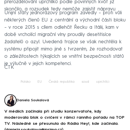
přerozdělování uprchlíků podle povinných kvót již
skončilo, a rozsudek tedy nemůže zajistit nápravu.
Unijní státy jednorázový program zavedly – proti vůli
některých členů EU z centrální a východní části bloku
– v roce 2015 s cílem odlehčit Řecku a Itálii, kam v
době vrcholící migrační vlny proudily desetitisíce
žadatelů o azyl. Uvedená trojice se však nechtěla k
systému připojit mimo jiné s tvrzením, že rozhodovat
o záležitostech týkajících se vnitřní bezpečnosti států
je výlučně v jejich kompetenci.
ČTK
Polsko
EU
Česká republika
soud
uprchlíci
Daniela Soukalová
V médiích začínala při studiu konzervatoře, kdy
moderovala blok o cvičení v rámci ranního pořadu na TOP
TV. Následně se přesunula do Rádia Hey!, kde začínala.
(daniela.soukalova@iprima.cz)