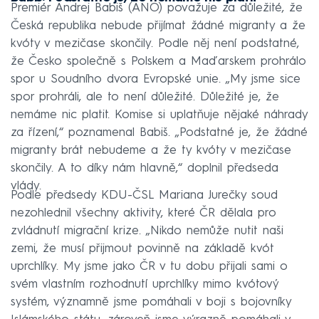
Premiér Andrej Babiš (ANO) považuje za důležité, že
Česká republika nebude přijímat žádné migranty a že
kvóty v mezičase skončily. Podle něj není podstatné,
že Česko společně s Polskem a Maďarskem prohrálo
spor u Soudního dvora Evropské unie. „My jsme sice
spor prohráli, ale to není důležité. Důležité je, že
nemáme nic platit. Komise si uplatňuje nějaké náhrady
za řízení,“ poznamenal Babiš. „Podstatné je, že žádné
migranty brát nebudeme a že ty kvóty v mezičase
skončily. A to díky nám hlavně,“ doplnil předseda
vlády.
Podle předsedy KDU-ČSL Mariana Jurečky soud
nezohlednil všechny aktivity, které ČR dělala pro
zvládnutí migrační krize. „Nikdo nemůže nutit naši
zemi, že musí přijmout povinně na základě kvót
uprchlíky. My jsme jako ČR v tu dobu přijali sami o
svém vlastním rozhodnutí uprchlíky mimo kvótový
systém, významně jsme pomáhali v boji s bojovníky