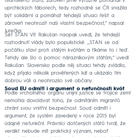
Islámského státu, zároveň jsme výrazně pomáhali v
uprchlických táborech, tedy rozhodně se ČR snažila
být solidární a pomáhat tehdejší situaci řešit a
zároveň neohrozit naši vlastní bezpečnost,“ napsal
Jurečka.
Šéf STAN Vít Rakušan naopak uvedl, že tehdejší
rozhodnutí vlády bylo populistické. „STAN se od
počátku staví proti stálým kvótám a říkáme to i teď.
Tehdy ale šlo o pomoc nárazníkovým státům,“ uvedl
Rakušan. Slovensko podle něj situaci tehdy zvládlo,
když přijalo několik prověřených lidí a ukázalo tím
dobrou vůli a neohrozilo své občany.
Soud EU odmítl i argument o nefunčnosti kvót
Podle vrcholného orgánu unijní justice se trojice zemí
nemohla dovolávat toho, že odmítáním migrantů
chrání svou vnitřní bezpečnost. Soud odmítl i
argument, že systém zavedený v roce 2015 byl
údajně nefunkční. Právníci dotčených států tvrdí, že
verdikt nebude mít praktický význam, neboť