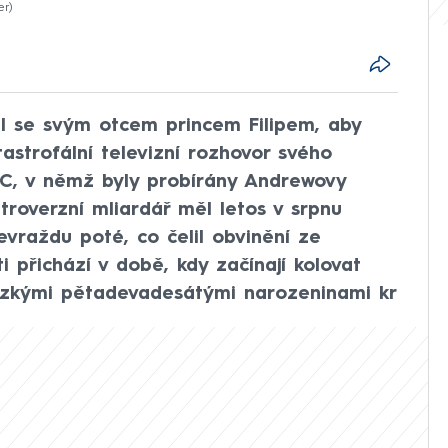
er
al se svým otcem princem Filipem, aby
astrofální televizní rozhovor svého
C, v němž byly probírány Andrewovy
troverzní mliardář měl letos v srpnu
vraždu poté, co čelil obvinění ze
ti přichází v době, kdy začínají kolovat
 brzkými pětadevadesátými narozeninami kr