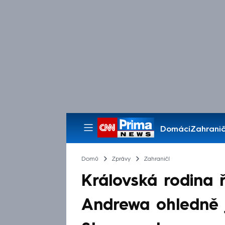
Domácí
Zahranič
Pořady
Domů
Zprávy
Zahraničí
Královská rodina ř
Andrewa ohledně j