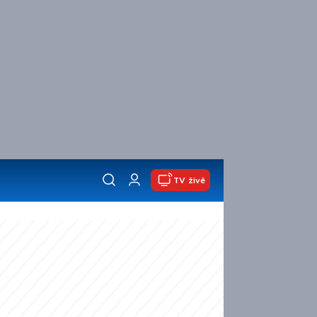
TV živě