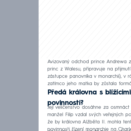
Avizovaný odchod prince Andrewa z v
princ z Walesu, připravuje na přijmu
zástupce panovníka v monarchii), v rá
zatímco jeho matka by zůstala formá
Předá královna s blížícím
povinností?
Její veličenstvo dosáhne za osmnáct 
manžel Filip vzdal svých veřejných p
že by královna Alžběta II. mohla te
povinnosti řízení monarchie na Charl