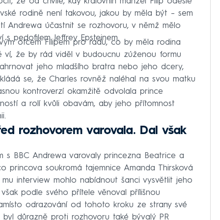
it, že od chvíle, kdy královnin manžel Filip odešle
lovské rodině není takovou, jakou by měla být – sem
tí Andrewa účastnit se rozhovoru, v němž mělo
ví s pedofilem Jeffrey Epsteinem.
svým otcem Filipem pro radu, co by měla rodina
ě ví, že by rád viděl v budoucnu zúženou formu
ahrnovat jeho mladšího bratra nebo jeho dcery,
okládá se, že Charles rovněž naléhal na svou matku
časnou kontroverzí okamžitě odvolala prince
ostí a rolí kvůli obavám, aby jeho přítomnost
i.
ed rozhovorem varovala. Dal však
m s BBC Andrewa varovaly princezna Beatrice a
mco princova soukromá tajemnice Amanda Thirsková
y mu interview mohlo nabídnout šanci vysvětlit jeho
 však podle svého přítele věnoval přílišnou
místo odrazování od tohoto kroku ze strany své
h byl důrazně proti rozhovoru také bývalý PR