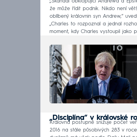
„Skandál obklopující Andrewa a Epstei
že může řídit podnik. Nikdo není větš
oblíbený královnin syn Andrew,“ uvedl
„Charles to rozpoznal a jednal rozho
moment, kdy Charles vystoupil jako pri
„Disciplína“ v královské 
Královna postupně snižuje počet veř
2016 na stále působivých 283 v roce