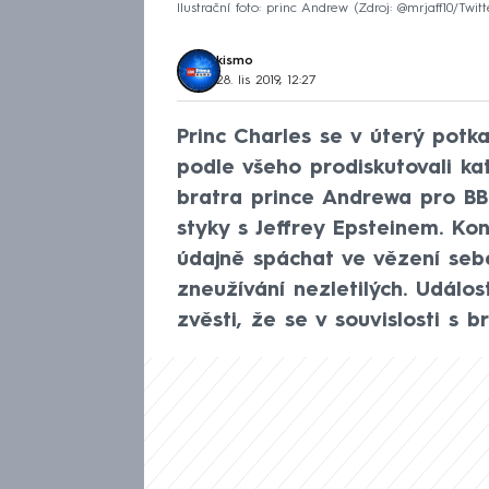
Ilustrační foto: princ Andrew
Zdroj: @mrjaff10/Twitt
kismo
28. lis 2019, 12:27
Princ Charles se v úterý potk
podle všeho prodiskutovali kat
bratra prince Andrewa pro BB
styky s Jeffrey Epsteinem. Kon
údajně spáchat ve vězení sebe
zneužívání nezletilých. Událos
zvěsti, že se v souvislosti s