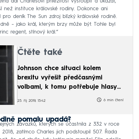
na dal Charlesovi příležitost vystoupit a ukázat,
í než instituce královské rodiny. Dokonce ani
 pro deník The Sun zdroj blízký královské rodině.
dně – jako král, kterým brzy může být. Tohle byl
nc regent, stínový král.“
Čtěte také
Johnson chce situaci kolem
brexitu vyřešit předčasnými
volbami, k tomu potřebuje hlasy
opozice
6 min čtení
25. říj 2019, 15:42
rodině pomalu upadá?
ejných závazků, kterých se účastnila z 332 v roce
 2018, zatímco Charles jich podstoupil 507. Řada