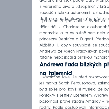
dvořanů má však podle Daily Mail poc
z veřejného života „disciplína“ v krá
zapadá i takřka autonomní rozhodnu
dojít na jeho kontroverzního přátelst
I proto se zřejmě Charles vydal za 
dělat dál. U Charlese se dlouhodob
monarchie a ta by nutně nemusela z
princezny Beatrice a Eugenii. Předp
Alžbětu II., aby v souvislosti se sou
Andrewa ze všech královských povinn
fatálně nepoškodila britskou monarchi
Andrewa řada blízkých př
na tajemnici
Ukázalo se také, že před rozhovore
její matka Sarah Fergusonová, zatí
byla spíše pro, když si myslela, že b
kontakty s Jeffrey Epsteinem. Andrew
pozornost právě radám Amandy – na
rodiny. Podle dostupných informacíc