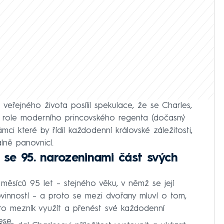
eřejného života posílil spekulace, že se Charles,
tí role moderního princovského regenta (dočasný
mci které by řídil každodenní královské záležitosti,
lně panovnicí.
i se 95. narozeninami část svých
měsíců 95 let – stejného věku, v němž se její
ovinností – a proto se mezi dvořany mluví o tom,
nto mezník využít a přenést své každodenní
ese.