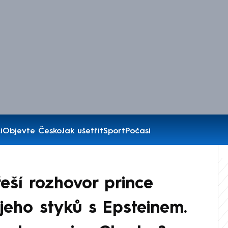
í
Objevte Česko
Jak ušetřit
Sport
Počasí
eší rozhovor prince
eho styků s Epsteinem.