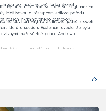
zhruba po měsíci ve své funkci skončil.
tři dny před natáčením setkat v Buckinghamském
ily Maitlisovou a zástupcem editora pořadu
t rozsah inkriminovaného rozhovoru.
é na obvinění Virginie Giuffreové, jedné z obětí
stein, která u soudu s Epsteinem uvedla, že byla
i vlivnými muži, včetně prince Andrewa.
álovna Alžběta II.
královská rodina
kontroverze