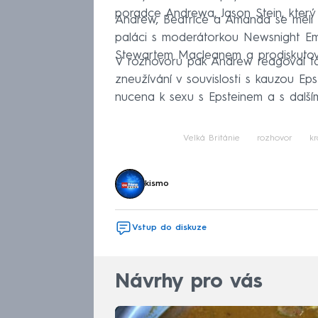
poradce Andrewa, Jason Stein, který 
Andrew, Beatrice a Amanda se měli 
paláci s moderátorkou Newsnight Em
Stewartem Macleanem a prodiskutova
V rozhovoru pak Andrew reagoval tak
zneužívání v souvislosti s kauzou Ep
nucena k sexu s Epsteinem a s dalším
Velká Británie
rozhovor
kr
kismo
Vstup do diskuze
Návrhy pro vás