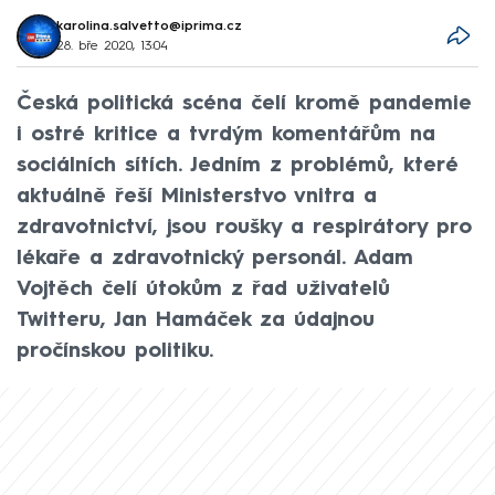
karolina.salvetto@iprima.cz
28. bře 2020, 13:04
Česká politická scéna čelí kromě pandemie
i ostré kritice a tvrdým komentářům na
sociálních sítích. Jedním z problémů, které
aktuálně řeší Ministerstvo vnitra a
zdravotnictví, jsou roušky a respirátory pro
lékaře a zdravotnický personál. Adam
Vojtěch čelí útokům z řad uživatelů
Twitteru, Jan Hamáček za údajnou
pročínskou politiku.