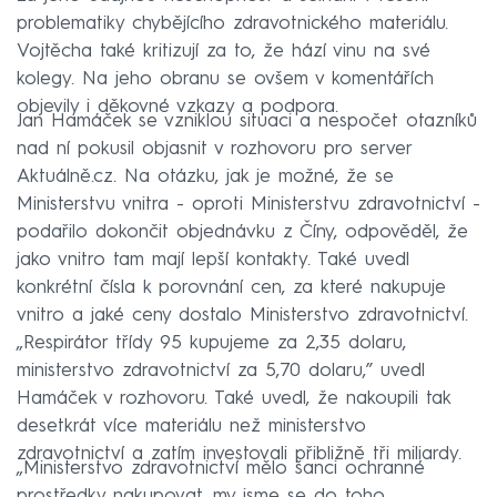
problematiky chybějícího zdravotnického materiálu.
Vojtěcha také kritizují za to, že hází vinu na své
kolegy. Na jeho obranu se ovšem v komentářích
objevily i děkovné vzkazy a podpora.
Jan Hamáček se vzniklou situaci a nespočet otazníků
nad ní pokusil objasnit v rozhovoru pro server
Aktuálně.cz. Na otázku, jak je možné, že se
Ministerstvu vnitra - oproti Ministerstvu zdravotnictví -
podařilo dokončit objednávku z Číny, odpověděl, že
jako vnitro tam mají lepší kontakty. Také uvedl
konkrétní čísla k porovnání cen, za které nakupuje
vnitro a jaké ceny dostalo Ministerstvo zdravotnictví.
„Respirátor třídy 95 kupujeme za 2,35 dolaru,
ministerstvo zdravotnictví za 5,70 dolaru,” uvedl
Hamáček v rozhovoru. Také uvedl, že nakoupili tak
desetkrát více materiálu než ministerstvo
zdravotnictví a zatím investovali přibližně tři miliardy.
„Ministerstvo zdravotnictví mělo šanci ochranné
prostředky nakupovat, my jsme se do toho