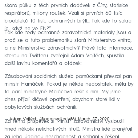
skoro půlku z těch prvních dodávek z Číny, statisíce
respirátorů, miliony roušek. Vzali si prvních 60 tisíc
bioobleků, 10 tisíc ochranných brýlí... Tak kde to sakra
je, když ne ve FN?”
Tak kde tedy ochranné zdravotnické materiály jsou a
proč se o tuto problematiku stará Ministerstvo vnitra,
a ne Ministerstvo zdravotnictví? Právě tato informace,
kterou na Twitteru zveřejnil Adam Vojtěch, spustila
další lavinu komentářů a otázek:
Zásobování sociálních služeb pomůckami převzal pan
ministr Hamáček. Pokud je někde nedostatek, měla by
to paní ministryně Maláčová řešit s ním. My jsme
dnes přijali klíčové opatření, abychom staré lidi v
pobytových službách ochránili.
— Adam Vojtěch (@adamvojtech86)
March 27, 2020
Za tento příspěvek si Ministr zdravotnictví vysloužil
hned několik nelichotivých titulů. Ministra lidé pranýřují
za jeho údajnou neschopnost a selhání v řešení