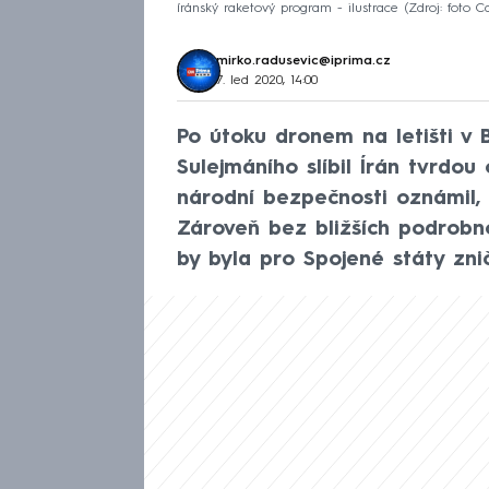
íránský raketový program - ilustrace
Zdroj: foto 
mirko.radusevic@iprima.cz
7. led 2020, 14:00
Po útoku dronem na letišti v
Sulejmáního slíbil Írán tvrdou
národní bezpečnosti oznámil, 
Zároveň bez bližších podrobnos
by byla pro Spojené státy znič