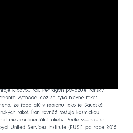
proto ve vzdušném prostoru opírá o raketové
 hraje klíčovou roli. Pentagon považuje íránský
 Středním východě, což se týká hlavně raket
ená, že řada cílů v regionu, jako je Saudská
ánských raket. Írán rovněž testuje kosmickou
out mezikontinentální rakety. Podle švédského
Royal United Services Institute (RUSI), po roce 2015