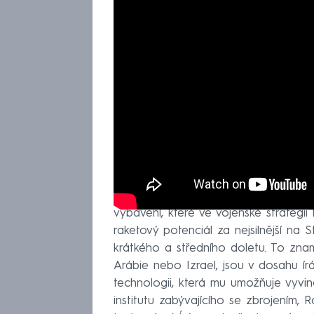
Íránské letectvo je slabé a Írán se 
vybavení, které ve vojenské strategii
raketový potenciál za nejsilnější na
krátkého a středního doletu. To znam
Arábie nebo Izrael, jsou v dosahu ír
technologii, která mu umožňuje vyvin
institutu zabývajícího se zbrojením, 