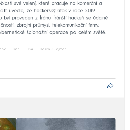
oblasti své velení, které pracuje na komerční a
soft uvedla, že hackerský útok v roce 2019
 byl proveden z Íránu. Íránští hackeři se údajně
nosti, zbrojní průmysl, telekomunikační firmy,
kybernetické špionážní operace po celém světě.
ábie
Írán
USA
Kásim Sulejmání