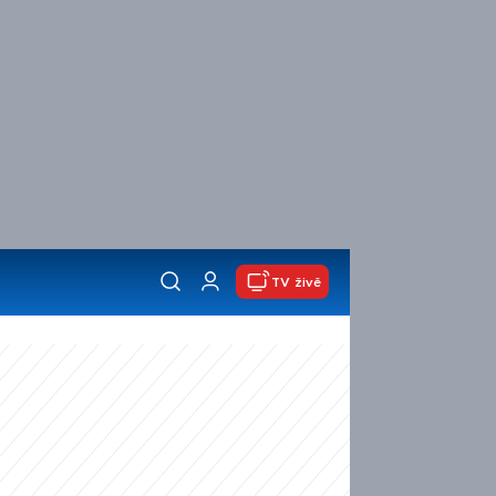
TV živě