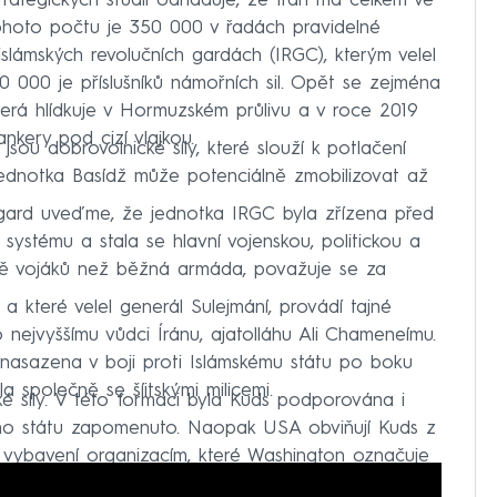
t strategických studií odhaduje, že Írán má celkem ve
tohoto počtu je 350 000 v řadách pravidelné
slámských revolučních gardách (IRGC), kterým velel
20 000 je příslušníků námořních sil. Opět se zejména
která hlídkuje v Hormuzském průlivu a v roce 2019
ankery pod cizí vlajkou.
 jsou dobrovolnické síly, které slouží k potlačení
 Jednotka Basídž může potenciálně zmobilizovat až
ch gard uveďme, že jednotka IRGC byla zřízena před
systému a stala se hlavní vojenskou, politickou a
ně vojáků než běžná armáda, považuje se za
a které velel generál Sulejmání, provádí tajné
nejvyššímu vůdci Íránu, ajatolláhu Ali Chameneímu.
 nasazena v boji proti Islámskému státu po boku
 společně se šíitskými milicemi.
ké síly. V této formaci byla Kuds podporována i
ho státu zapomenuto. Naopak USA obviňují Kuds z
 a vybavení organizacím, které Washington označuje
chodě, jako je například libanonské hnutí Hizballáh.