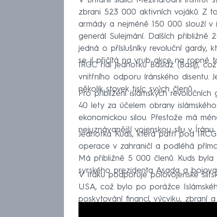
V Británii sídlící Mezinárodní institu
zbrani 523 000 aktivních vojáků. Z 
armády a nejméně 150 000 slouží v i
generál Sulejmání. Dalších přibližně 
jedná o příslušníky revoluční gardy, 
se jí přičítá na vrub akce na ropné t
IRGC řídí jednotku Basídž (Basij), což
vnitřního odporu íránského disentu.
několik stovek tisíc svých členů.
Pro přiblížení islámských revoluční
40 lety za účelem obrany islámského 
ekonomickou silou. Přestože má mé
nejuznávanější vojenskou sílu v Íránu.
Jednotka Kuds, která patří pod IRCG 
operace v zahraničí a podléhá přímo 
Má přibližně 5 000 členů. Kuds byla
syrského prezidenta Asada a bojovala
V Iráku podporuje polovojenské šíits
USA, což bylo po porážce Islámské
poskytování financí, výcviku, zbraní
za teroristické skupiny na Blízkém vý