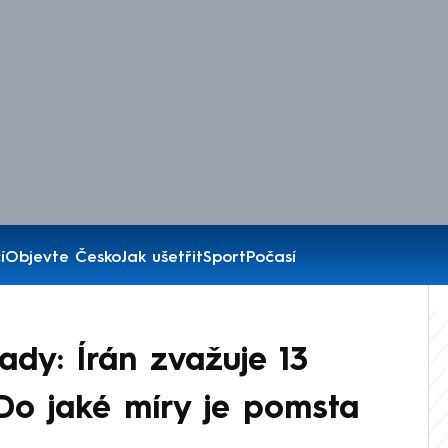
í
Objevte Česko
Jak ušetřit
Sport
Počasí
ady: Írán zvažuje 13
Do jaké míry je pomsta