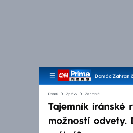
Domácí
Zahranič
Pořady
Domů
Zprávy
Zahraničí
Tajemník íránské r
možností odvety. 