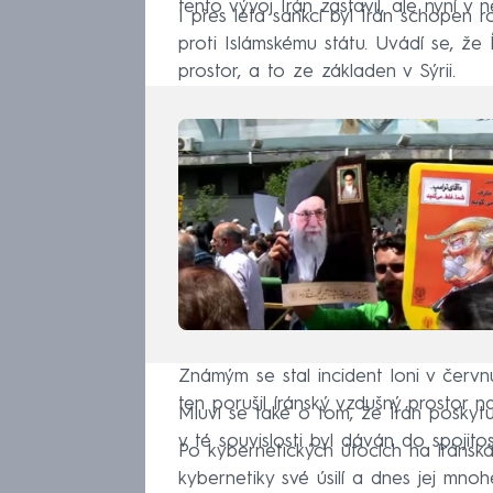
tento vývoj Írán zastavil, ale nyní v
I přes léta sankcí byl Írán schopen r
proti Islámskému státu. Uvádí se, že
prostor, a to ze základen v Sýrii.
Známým se stal incident loni v červnu
ten porušil íránský vzdušný prostor 
Mluví se také o tom, že Írán poskyt
v té souvislosti byl dáván do spojito
Po kybernetických útocích na íránská 
kybernetiky své úsilí a dnes jej mn