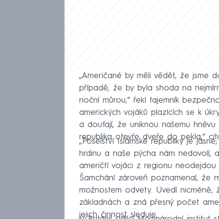
„Američané by měli vědět, že jsme d
případě, že by byla shoda na nejmír
noční můrou,“ řekl tajemník bezpečn
amerických vojáků plazících se k úkr
a doufají, že uniknou našemu hněvu 
republika otevře dveře do pekla,“ c
„Poselství Islámské republiky je jas
hrdinu a naše pýcha nám nedovolí, ab
američtí vojáci z regionu neodejdou
Šamchání zároveň poznamenal, že nyn
možnostem odvety. Uvedl nicméně, ž
základnách a zná přesný počet ameri
jejich činnost sleduje.