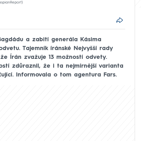
CaspianReport
 Bagdádu a zabití generála Kásima
 odvetu. Tajemník íránské Nejvyšší rady
že Írán zvažuje 13 možností odvety.
tí zdůraznil, že i ta nejmírnější varianta
ující. Informovala o tom agentura Fars.