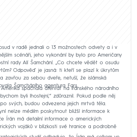
osud v radě jednali o 13 možnostech odvety a i v
nějším scénáři, jeho vykonání by bylo pro Američany
ostní rady Alí Šamchání. „Co chcete vědět o osudu
ytům? Odpověď je jasná: ti kteří se plazí k úkrytům
a zavřou za sebou dveře, netuší, že islámská
itovala Šamcháního agentura Fars.
né; Amerika spáchala atentát na íránského národního
ychom byli lhostejní,“ zdůraznil. Pokud podle něj
 po svých, budou odvezena jejich mrtvá těla.
í nelze médiím poskytnout bližší informace k
e Írán má detailní informace o amerických
ckých vojáků v blízkosti své hranice a podrobně