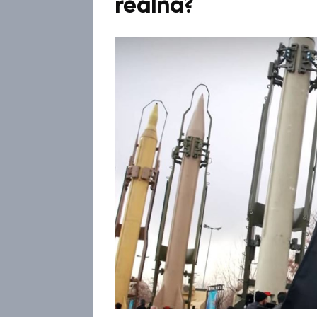
reálná?