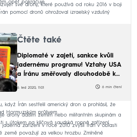
 něm opět pokračuje.
ozvíjet své drony, které používá od roku 2016 v boji
 Írán pomocí dronů ohrožoval izraelský vzdušný
Čtěte také
Diplomaté v zajetí, sankce kvůli
jadernému programu! Vztahy USA
a Íránu směřovaly dlouhodobě ke
konfliktu
6 min čtení
6. led 2020, 11:01
, když Írán sestřelil americký dron a prohlásil, že
nad Hormuzským průlivem.
uje drony dalším zemím nebo militantním skupinám a
sti s útokem na klíčová saudská ropná zařízení.
jaderná zařízení v roce 2010 zvýšil Írán v oblasti
ohé země považují za velkou hrozbu. Zmíněné