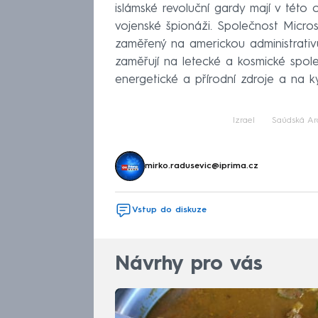
islámské revoluční gardy mají v této 
vojenské špionáži. Společnost Micro
zaměřený na americkou administrativu
zaměřují na letecké a kosmické společ
energetické a přírodní zdroje a na 
Izrael
Saúdská Ar
mirko.radusevic@iprima.cz
Vstup do diskuze
Návrhy pro vás