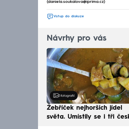
(daniela.soukalova@iprima.cz)
Vstup do diskuze
Návrhy pro vás
5
fotografií
Žebříček nejhorších jídel
světa. Umístily se i tři čes
pokrmy, vévodí skandináv