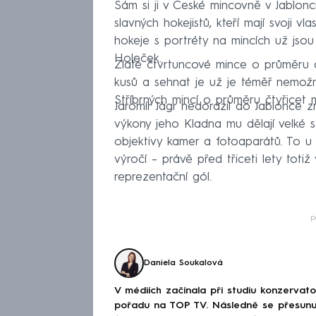
Sám si ji v České mincovně v Jablonci
slavných hokejistů, kteří mají svoji 
hokeje s portréty na mincích už jsou 
Holeček.
Zlaté čtvrtuncové mince o průměru d
kusů a sehnat je už je téměř nemožn
Stříbrných mincí o průměru čtyřicet m
Jaromír Jágr nedorazil do Jablonce z
výkony jeho Kladna mu dělají velké 
objektivy kamer a fotoaparátů. To u n
výročí – právě před třiceti lety totiž 
reprezentační gól.
p
Daniela Soukalová
V médiích začínala při studiu konzervat
pořadu na TOP TV. Následně se přesunul