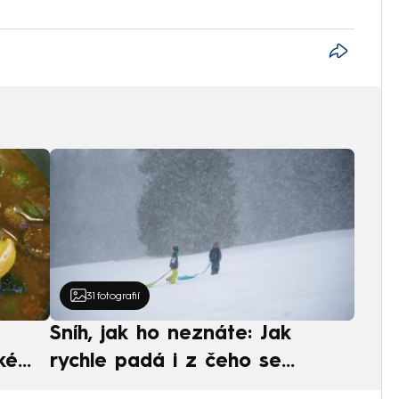
31
fotografií
Sníh, jak ho neznáte: Jak
ké
rychle padá i z čeho se
ská
skládá. A vločky nejsou bílé