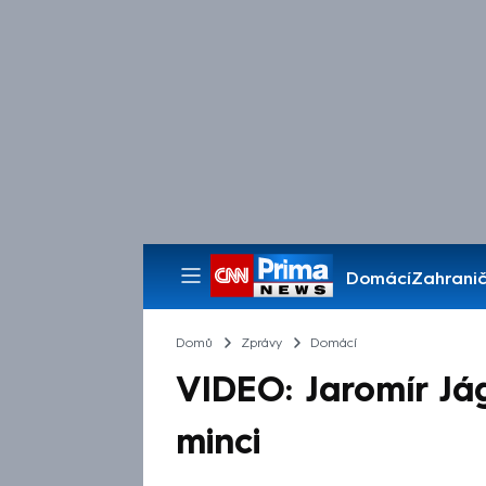
Domácí
Zahranič
Pořady
Domů
Zprávy
Domácí
VIDEO: Jaromír Já
minci