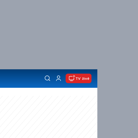
TV živě