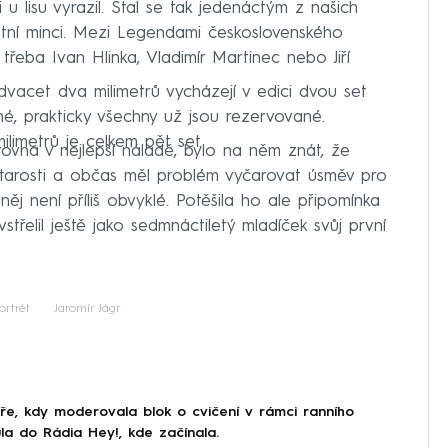
 u lisu vyrazil. Stal se tak jedenáctým z našich
vlastní minci. Mezi Legendami československého
třeba Ivan Hlinka, Vladimír Martinec nebo Jiří
vacet dva milimetrů vycházejí v edici dvou set
é, prakticky všechny už jsou rezervované.
ilimetrů je celkem pět set.
rovna v nejlepší náladě, bylo na něm znát, že
starosti a občas měl problém vyčarovat úsměv pro
ěj není příliš obvyklé. Potěšila ho ale připomínka
vstřelil ještě jako sedmnáctiletý mladíček svůj první
ortrét
Jaromír Jágr
oře, kdy moderovala blok o cvičení v rámci ranního
a do Rádia Hey!, kde začínala.