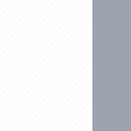
ideo
kat migranty do Česka? Sami by odešli, tvrdí exp
ické sebevraždě