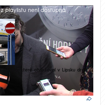
 playlistu není dostupná.
V
é letadlo, které ohrožoval v Lipsku dron,
Přilá
polit