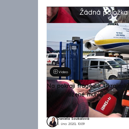
Žádná položka z
Výběr redakce
Video
Na pokraji tragédie: Ukrajinsk
bylo naložené municí
Daniela Soukalová
5. úno 2020, 10:09