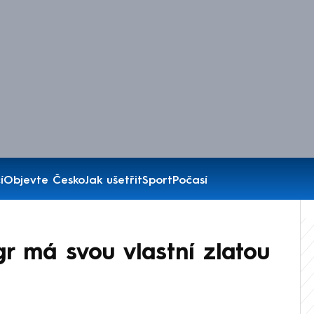
í
Objevte Česko
Jak ušetřit
Sport
Počasí
gr má svou vlastní zlatou