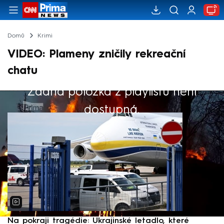
Domů
Krimi
VIDEO: Plameny zničily rekreační
chatu
Žádná položka z playlistu není
Výběr redakce
dostupná.
Na pokraji tragédie: Ukrajinské letadlo, které
P