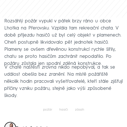
Rozsáhlý požár vypukl v pátek brzy ráno u obce
Lhotka na Přerovsku. Vzplála tam rekreační chata. V
době příjezdu hasičů už byl celý objekt v plamenech.
Oheň postupně likvidovalo pět jednotek hasičů.
Plameny se ovšem dřevěnou konstrukcí rychle šířily,
chatu se proto hasičům zachránit nepodařilo. Po
požáru zůstala jen spodní zděná konstrukce.
V chatě naštěstí zrovna nikdo nepobýval, a tak se
událost obešla bez zranění. Na místě požářiště
několik hodin pracovali vyšetřovatelé, kteří stále zjišťují
příčiny vzniku požáru, stejně jako výši způsobené
škody.
požár
hasiči
zásah