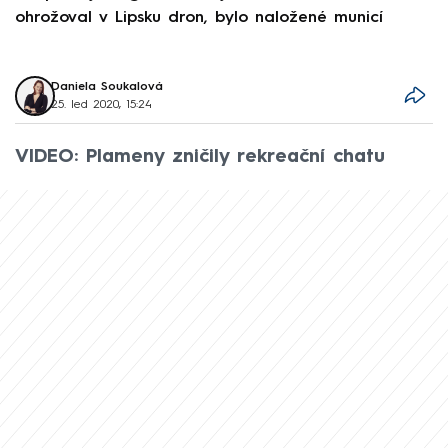
ohrožoval v Lipsku dron, bylo naložené municí
e
Daniela Soukalová
25. led 2020, 15:24
VIDEO: Plameny zničily rekreační chatu