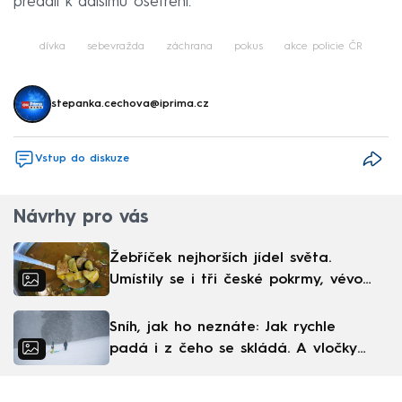
předali k dalšímu ošetření.
dívka
sebevražda
záchrana
pokus
akce policie ČR
stepanka.cechova@iprima.cz
Vstup do diskuze
Návrhy pro vás
Žebříček nejhorších jídel světa.
Umístily se i tři české pokrmy, vévodí
skandinávská kuchyně
Sníh, jak ho neznáte: Jak rychle
padá i z čeho se skládá. A vločky
nejsou bílé