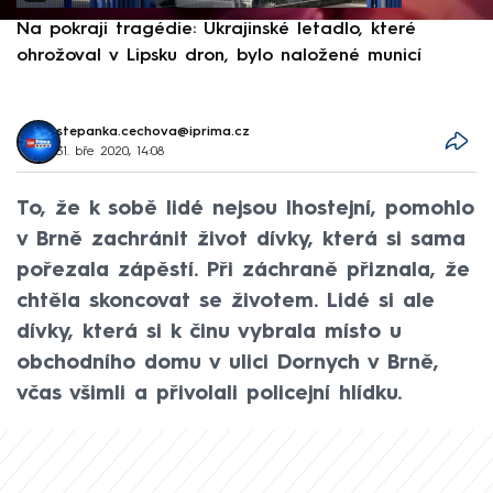
Na pokraji tragédie: Ukrajinské letadlo, které
P
ohrožoval v Lipsku dron, bylo naložené municí
e
stepanka.cechova@iprima.cz
31. bře 2020, 14:08
To, že k sobě lidé nejsou lhostejní, pomohlo
v Brně zachránit život dívky, která si sama
pořezala zápěstí. Při záchraně přiznala, že
chtěla skoncovat se životem. Lidé si ale
dívky, která si k činu vybrala místo u
obchodního domu v ulici Dornych v Brně,
včas všimli a přivolali policejní hlídku.