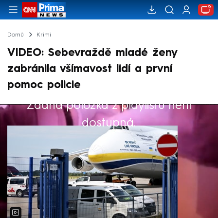
Domů
Krimi
VIDEO: Sebevraždě mladé ženy
zabránila všímavost lidí a první
pomoc policie
Žádná položka z playlistu není
Výběr redakce
dostupná.