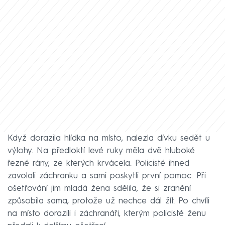
Když dorazila hlídka na místo, nalezla dívku sedět u
výlohy. Na předloktí levé ruky měla dvě hluboké
řezné rány, ze kterých krvácela. Policisté ihned
zavolali záchranku a sami poskytli první pomoc. Při
ošetřování jim mladá žena sdělila, že si zranění
způsobila sama, protože už nechce dál žít. Po chvíli
na místo dorazili i záchranáři, kterým policisté ženu