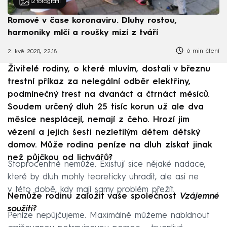
12
fotografií
Romové v čase koronaviru. Dluhy rostou,
harmoniky mlčí a roušky mizí z tváří
6 min čtení
2. kvě 2020, 22:18
Živitelé rodiny, o které mluvím, dostali v březnu
trestní příkaz za nelegální odběr elektřiny,
podmínečný trest na dvanáct a čtrnáct měsíců.
Soudem určený dluh 25 tisíc korun už ale dva
měsíce nesplácejí, nemají z čeho. Hrozí jim
vězení a jejich šesti nezletilým dětem dětský
domov. Může rodina peníze na dluh získat jinak
než půjčkou od lichvářů?
Stoprocentně nemůže. Existují sice nějaké nadace,
které by dluh mohly teoreticky uhradit, ale asi ne
v této době, kdy mají samy problém přežít.
Nemůže rodinu založit vaše společnost
Vzájemné
soužití?
Peníze nepůjčujeme. Maximálně můžeme nabídnout