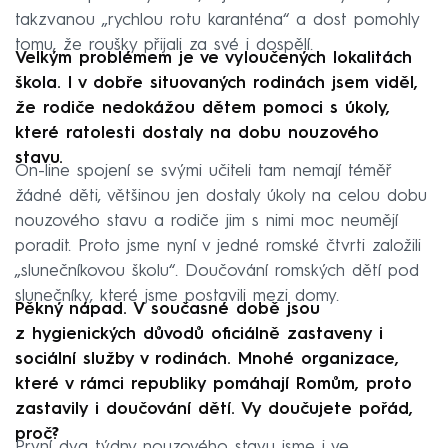
takzvanou „rychlou rotu karanténa“ a dost pomohly
tomu, že roušky přijali za své i dospělí.
Velkým problémem je ve vyloučených lokalitách
škola. I v dobře situovaných rodinách jsem viděl,
že rodiče nedokážou dětem pomoci s úkoly,
které ratolesti dostaly na dobu nouzového
stavu.
On-line spojení se svými učiteli tam nemají téměř
žádné děti, většinou jen dostaly úkoly na celou dobu
nouzového stavu a rodiče jim s nimi moc neumějí
poradit. Proto jsme nyní v jedné romské čtvrti založili
„slunečníkovou školu“. Doučování romských dětí pod
slunečníky, které jsme postavili mezi domy.
Pěkný nápad. V současné době jsou
z hygienických důvodů oficiálně zastaveny i
sociální služby v rodinách. Mnohé organizace,
které v rámci republiky pomáhají Romům, proto
zastavily i doučování dětí. Vy doučujete pořád,
proč?
První dva týdny nouzového stavu jsme i ve