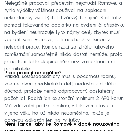
Nelegálně pracovali především nejchudší Romové, a
tyhle výdělky většinou používali na zaplacení
nekřesťansky vysokých lichvářských nájmů. Stát totiž
pomocí takzvaného doplatku na bydlení či příspěvku
na bydlení neuhrazuje tyto nájmy celé, zbytek musí
zaplatit sami Romové, a ti nejchudší většinou z
nelegální práce. Kompenzaci za ztrátu takového
zaměstnání samozřejmě nikdo dostat nemůže, proto
je na tom tahle skupina hůře než zaměstnanci či
podnikatelé.
Proč pracují nelegálně?
Příklad: šestašedesátiletý muž s početnou rodinu,
včetně dvou předškolních dětí, nedostal od státu
důchod, protože nemá odpracovaný dostatečný
počet let. Pobírá jen existenční minimum 2 490 korun.
Má zdravotní potíže s rukou, v takovém stavu a
v jeho věku ho už nikdo nezaměstná, takže je
opravdu odkázán jen na ty fušky.
Není šance, aby se Romové v době nouzového