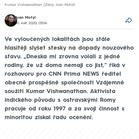
Kumar Vishwanathan
Zdroj: Ivan Motýl
Ivan Motýl
10. kvě 2020, 05:04
Ve vyloučených lokalitách jsou stále
hlasitěji slyšet stesky na dopady nouzového
stavu. „Dneska mi zrovna volali z jedné
rodiny, že už doma nemají co jíst,“ říká v
rozhovoru pro CNN Prima NEWS ředitel
obecně prospěšné společnosti Vzájemné
soužití Kumar Vishwanathan. Aktivista
indického původu s ostravskými Romy
pracuje od roku 1997 a za svoji činnost s
minoritou získal řadu ocenění.