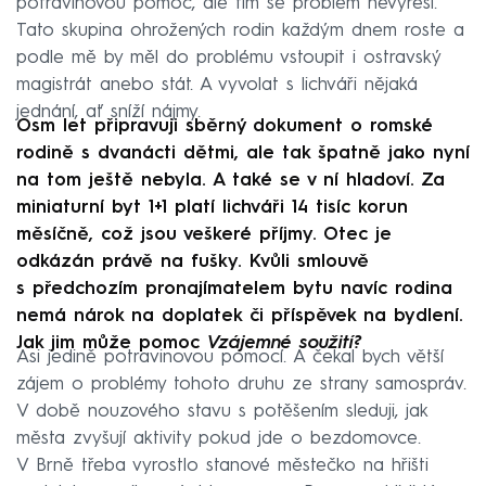
potravinovou pomoc, ale tím se problém nevyřeší.
Tato skupina ohrožených rodin každým dnem roste a
podle mě by měl do problému vstoupit i ostravský
magistrát anebo stát. A vyvolat s lichváři nějaká
jednání, ať sníží nájmy.
Osm let připravuji sběrný dokument o romské
rodině s dvanácti dětmi, ale tak špatně jako nyní
na tom ještě nebyla. A také se v ní hladoví. Za
miniaturní byt 1+1 platí lichváři 14 tisíc korun
měsíčně, což jsou veškeré příjmy. Otec je
odkázán právě na fušky. Kvůli smlouvě
s předchozím pronajímatelem bytu navíc rodina
nemá nárok na doplatek či příspěvek na bydlení.
Jak jim může pomoc
Vzájemné soužití?
Asi jedině potravinovou pomocí. A čekal bych větší
zájem o problémy tohoto druhu ze strany samospráv.
V době nouzového stavu s potěšením sleduji, jak
města zvyšují aktivity pokud jde o bezdomovce.
V Brně třeba vyrostlo stanové městečko na hřišti