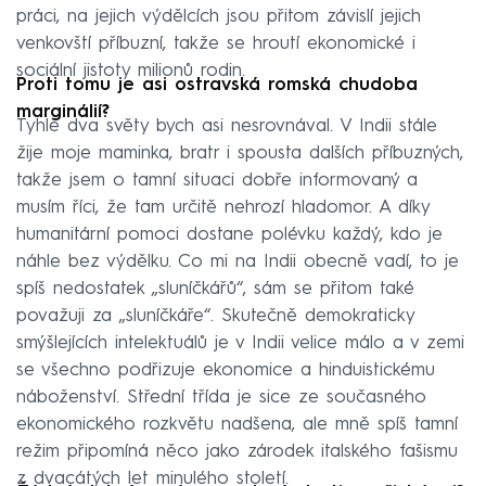
práci, na jejich výdělcích jsou přitom závislí jejich
venkovští příbuzní, takže se hroutí ekonomické i
sociální jistoty milionů rodin.
Proti tomu je asi ostravská romská chudoba
marginálií?
Tyhle dva světy bych asi nesrovnával. V Indii stále
žije moje maminka, bratr i spousta dalších příbuzných,
takže jsem o tamní situaci dobře informovaný a
musím říci, že tam určitě nehrozí hladomor. A díky
humanitární pomoci dostane polévku každý, kdo je
náhle bez výdělku. Co mi na Indii obecně vadí, to je
spíš nedostatek „sluníčkářů“, sám se přitom také
považuji za „sluníčkáře“. Skutečně demokraticky
smýšlejících intelektuálů je v Indii velice málo a v zemi
se všechno podřizuje ekonomice a hinduistickému
náboženství. Střední třída je sice ze současného
ekonomického rozkvětu nadšena, ale mně spíš tamní
režim připomíná něco jako zárodek italského fašismu
z dvacátých let minulého století.