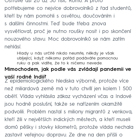
Ostravě asi 20 až 30 tisíc Romů. A proto
potřebujeme co nejvíce dobrovolníků z řad studentů,
kteří by nám pomohli s osvětou, doučováním i
s dalšími činnostmi. Teď bude třeba znova
vysvětlovat, proč je nutno roušky nosit i po skončení
nouzového stavu. Moc dobrovolníků se nám zatím
nehlásí.
Hlady u nás určitě nikdo neumře, někdy je však
ubíjející, když někomu pořád podáváte pomocnou
ruku a pak vidíte, že to k ničemu nevede.
Mimochodem, jak podle vás zvládají pandemii ve
vaší rodné Indii?
Z epidemiologického hlediska výborně, protože více
než miliardová země má v tuto chvílí jen kolem 1 500
obětí. Vláda vyhlásila zákaz vycházení včas a Indové
jsou hodně poslušní, takže se nařízením okamžitě
podvolili. Problém nastal s miliony migrantů z venkova,
kteří žili v největších indických městech, a kteří museli
domů pěšky i stovky kilometrů, protože vláda nechala
zastavit veřejnou dopravu. Ze dne na den přišli o