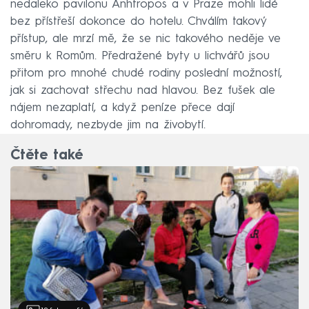
nedaleko pavilonu Anhtropos a v Praze mohli lidé
bez přístřeší dokonce do hotelu. Chválím takový
přístup, ale mrzí mě, že se nic takového neděje ve
směru k Romům. Předražené byty u lichvářů jsou
přitom pro mnohé chudé rodiny poslední možností,
jak si zachovat střechu nad hlavou. Bez fušek ale
nájem nezaplatí, a když peníze přece dají
dohromady, nezbyde jim na živobytí.
Čtěte také