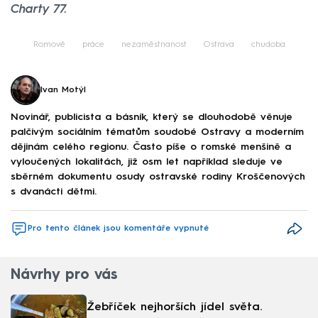
Charty 77.
Romové
práce
nezaměstnanost
Ostrava
chudoba
Ivan Motýl
Novinář, publicista a básník, který se dlouhodobě věnuje
palčivým sociálním tématům soudobé Ostravy a moderním
dějinám celého regionu. Často píše o romské menšině a
vyloučených lokalitách, již osm let například sleduje ve
sběrném dokumentu osudy ostravské rodiny Kroščenových
s dvanácti dětmi.
Pro tento článek jsou komentáře vypnuté
Návrhy pro vás
Žebříček nejhorších jídel světa.