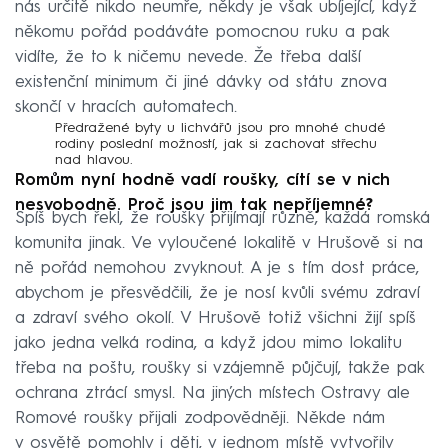
nás určitě nikdo neumře, někdy je však ubíjející, když
někomu pořád podáváte pomocnou ruku a pak
vidíte, že to k ničemu nevede. Že třeba další
existenční minimum či jiné dávky od státu znova
skončí v hracích automatech.
Předražené byty u lichvářů jsou pro mnohé chudé
rodiny poslední možností, jak si zachovat střechu
nad hlavou.
Romům nyní hodně vadí roušky, cítí se v nich
nesvobodně. Proč jsou jim tak nepříjemné?
Spíš bych řekl, že roušky přijímají různě, každá romská
komunita jinak. Ve vyloučené lokalitě v Hrušově si na
ně pořád nemohou zvyknout. A je s tím dost práce,
abychom je přesvědčili, že je nosí kvůli svému zdraví
a zdraví svého okolí. V Hrušově totiž všichni žijí spíš
jako jedna velká rodina, a když jdou mimo lokalitu
třeba na poštu, roušky si vzájemně půjčují, takže pak
ochrana ztrácí smysl. Na jiných místech Ostravy ale
Romové roušky přijali zodpovědněji. Někde nám
v osvětě pomohly i děti, v jednom místě vytvořily