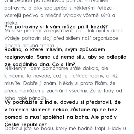
zmiňovanou potravinovou pomoc – trvanlivé
potraviny, a díky spolupráci s některými řetězci i
včerejší pečivo a mléčné výrobky včetně sýrů a
mléka.
Pro potraviny si k vám může přijít každý?
Musí se předem zaregistrovat, ale i tak nyní v době
výdeje potravin stojí před sídlem naší organizace
docela dlouhá fronta.
Rodina, o které mluvím, svým způsobem
rezignovala. Sama už nemá sílu, aby se odlepila
ze sociálního dna. Co s tím?
Některým lidem pomáháme stále dokola, ale
k ničemu to nevede, což je i příklad rodiny, o níž
mluvíte. Dobře ji znám. Někdy si proto říkám, že
přece nemůžeme zachránit všechny. Že je tady od
toho také pánbůh...
Vy pocházíte z Indie, dovedu si představit, že
v tamních slamech někdo zůstane úplně bez
pomoci a musí spoléhat na boha. Ale proč v
České republice?
Dotknul jste se bodu, který mě hodně trápí. Hlady u