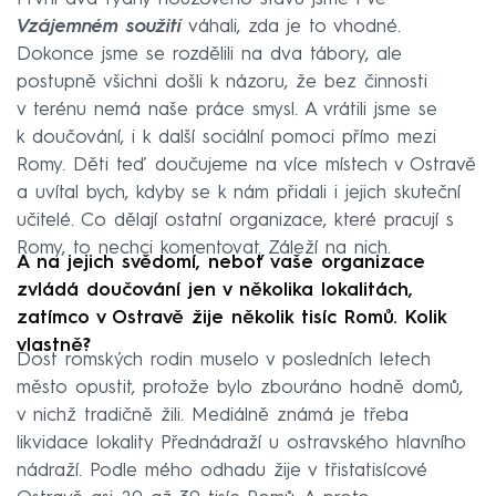
Vzájemném soužití
váhali, zda je to vhodné.
Dokonce jsme se rozdělili na dva tábory, ale
postupně všichni došli k názoru, že bez činnosti
v terénu nemá naše práce smysl. A vrátili jsme se
k doučování, i k další sociální pomoci přímo mezi
Romy. Děti teď doučujeme na více místech v Ostravě
a uvítal bych, kdyby se k nám přidali i jejich skuteční
učitelé. Co dělají ostatní organizace, které pracují s
Romy, to nechci komentovat. Záleží na nich.
A na jejich svědomí, neboť vaše organizace
zvládá doučování jen v několika lokalitách,
zatímco v Ostravě žije několik tisíc Romů. Kolik
vlastně?
Dost romských rodin muselo v posledních letech
město opustit, protože bylo zbouráno hodně domů,
v nichž tradičně žili. Mediálně známá je třeba
likvidace lokality Přednádraží u ostravského hlavního
nádraží. Podle mého odhadu žije v třistatisícové