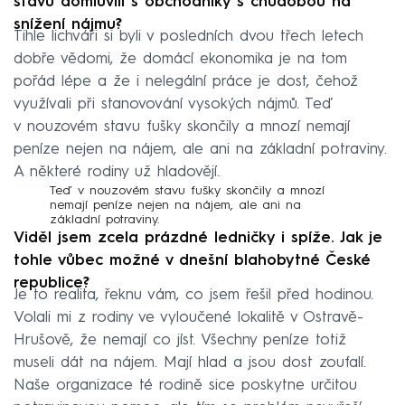
stavu domluvili s obchodníky s chudobou na
snížení nájmu?
Tihle lichváři si byli v posledních dvou třech letech
dobře vědomi, že domácí ekonomika je na tom
pořád lépe a že i nelegální práce je dost, čehož
využívali při stanovování vysokých nájmů. Teď
v nouzovém stavu fušky skončily a mnozí nemají
peníze nejen na nájem, ale ani na základní potraviny.
A některé rodiny už hladovějí.
Teď v nouzovém stavu fušky skončily a mnozí
nemají peníze nejen na nájem, ale ani na
základní potraviny.
Viděl jsem zcela prázdné ledničky i spíže. Jak je
tohle vůbec možné v dnešní blahobytné České
republice?
Je to realita, řeknu vám, co jsem řešil před hodinou.
Volali mi z rodiny ve vyloučené lokalitě v Ostravě-
Hrušově, že nemají co jíst. Všechny peníze totiž
museli dát na nájem. Mají hlad a jsou dost zoufalí.
Naše organizace té rodině sice poskytne určitou