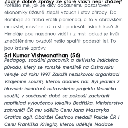
Žádné dobré zprávy ze staré vlasti nepřicházej?
Potěšilo mě, jak se díky dočasnému pozastavení
ekonomiky úžasně zlepšil vzduch i stav přírody. Do
Bombaje se třeba vrátili plameňáci, a to v obrovském
množství, mluví se až o sto padesáti tisících kusů. A
Himaláje jsou najednou vidět i z míst, odkud je kvůli
znečištěnému ovzduší nešlo spatřit padesát let. To
jsou krásné zprávy.
Sri Kumar Vishwanathan (56)
Pedagog, sociální pracovník a aktivista indického
původu, který se romské menšině na Ostravsku
věnuje od roku 1997. Založil neziskovou organizaci
Vzájemné soužití, kterou dodnes řídí. Byl jedním z
hlavních iniciátorů ostravského projektu Vesnička
soužití, v současné době se pokouší zachránit
například vyloučenou lokalitu Bedřiška. Ministerstvo
zahraničí ČR mu udělilo Cenu Jana Masaryka
Gratias agit. Obdržel Čestnou medaili Policie ČR i
Cenu Františka Kriegla, kterou uděluje Nadace