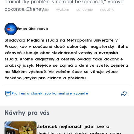
dramatický problém s národní bezpečností,“ varoval
dokonce Cheney.
obezita
studie
výzkum
pandemie
nadváha
Eman Ghalebová
Studovala Mediální studia na Metropolitní univerzitě v
Praze, kde v současné době dokončuje magisterský titul a
zároveň studuje obor Mezinárodní vztahy a evropská
studia. Kromě angličtiny a češtiny ovládá také dokonale
arabský jazyk. Nejvíce se zajímá o dění ve světě, zejména
na Blízkém východě. Ve volném čase se věnuje výuce
českého jazyka pro cizince a překladu.
Pro tento článek jsou komentáře vypnuté
Návrhy pro vás
Žebříček nejhorších jídel světa.
Umístily se i tři české pokrmy, vévodí