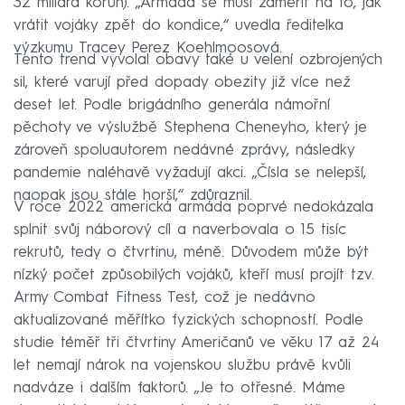
32 miliard korun). „Armáda se musí zaměřit na to, jak
vrátit vojáky zpět do kondice,“ uvedla ředitelka
výzkumu Tracey Perez Koehlmoosová.
Tento trend vyvolal obavy také u velení ozbrojených
sil, které varují před dopady obezity již více než
deset let. Podle brigádního generála námořní
pěchoty ve výslužbě Stephena Cheneyho, který je
zároveň spoluautorem nedávné zprávy, následky
pandemie naléhavě vyžadují akci. „Čísla se nelepší,
naopak jsou stále horší,“ zdůraznil.
V roce 2022 americká armáda poprvé nedokázala
splnit svůj náborový cíl a naverbovala o 15 tisíc
rekrutů, tedy o čtvrtinu, méně. Důvodem může být
nízký počet způsobilých vojáků, kteří musí projít tzv.
Army Combat Fitness Test, což je nedávno
aktualizované měřítko fyzických schopností. Podle
studie téměř tři čtvrtiny Američanů ve věku 17 až 24
let nemají nárok na vojenskou službu právě kvůli
nadváze i dalším faktorů. „Je to otřesné. Máme