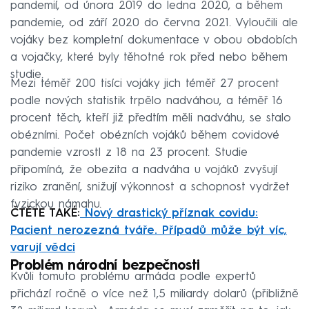
pandemií, od února 2019 do ledna 2020, a během
pandemie, od září 2020 do června 2021. Vyloučili ale
vojáky bez kompletní dokumentace v obou obdobích
a vojačky, které byly těhotné rok před nebo během
studie.
Mezi téměř 200 tisíci vojáky jich téměř 27 procent
podle nových statistik trpělo nadváhou, a téměř 16
procent těch, kteří již předtím měli nadváhu, se stalo
obézními. Počet obézních vojáků během covidové
pandemie vzrostl z 18 na 23 procent. Studie
připomíná, že obezita a nadváha u vojáků zvyšují
riziko zranění, snižují výkonnost a schopnost vydržet
fyzickou námahu.
ČTĚTE TAKÉ:
Nový drastický příznak covidu:
Pacient nerozezná tváře. Případů může být víc,
varují vědci
Problém národní bezpečnosti
Kvůli tomuto problému armáda podle expertů
přichází ročně o více než 1,5 miliardy dolarů (přibližně